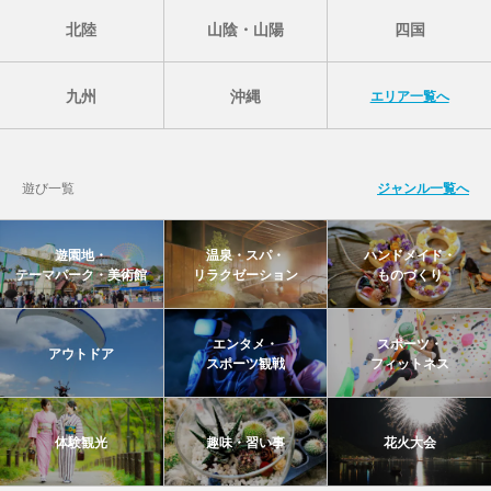
北陸
山陰・山陽
四国
九州
沖縄
エリア一覧へ
遊び一覧
ジャンル一覧へ
遊園地・
温泉・スパ・
ハンドメイド・
テーマパーク・美術館
リラクゼーション
ものづくり
エンタメ・
スポーツ・
アウトドア
スポーツ観戦
フィットネス
体験観光
趣味・習い事
花火大会