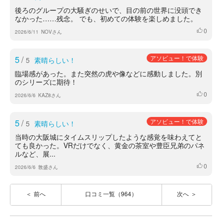
後ろのグループの大騒ぎのせいで、目の前の世界に没頭でき
なかった……残念。 でも、初めての体験を楽しめました。
0
いいね
2026/6/11
NOVさん
5
/
アソビュー！で体験
5
素晴らしい！
臨場感があった。また突然の虎や像などに感動しました。別
のシリーズに期待！
0
いいね
2026/6/6
KAZ8さん
5
/
アソビュー！で体験
5
素晴らしい！
当時の大阪城にタイムスリップしたような感覚を味わえてと
ても良かった。VRだけでなく、黄金の茶室や豊臣兄弟のパネ
ルなど、展...
0
いいね
2026/6/6
敦盛さん
前へ
口コミ一覧（964）
次へ