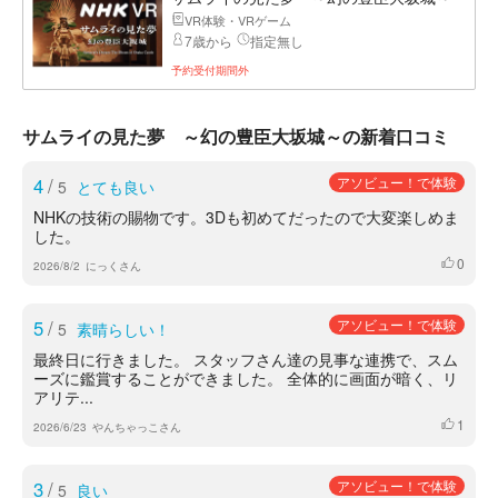
VR体験・VRゲーム
7歳から
指定無し
予約受付期間外
サムライの見た夢 ～幻の豊臣大坂城～の新着口コミ
4
/
アソビュー！で体験
5
とても良い
NHKの技術の賜物です。3Dも初めてだったので大変楽しめま
した。
0
いいね
2026/8/2
にっくさん
5
/
アソビュー！で体験
5
素晴らしい！
最終日に行きました。 スタッフさん達の見事な連携で、スム
ーズに鑑賞することができました。 全体的に画面が暗く、リ
アリテ...
1
いいね
2026/6/23
やんちゃっこさん
3
/
アソビュー！で体験
5
良い