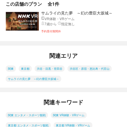
この店舗のプラン
全1件
サムライの見た夢 ～幻の豊臣大坂城～
VR体験・VRゲーム
7歳から
指定無し
予約受付期間外
関連エリア
関東
東京都
渋谷・目黒・世田谷
渋谷区・原宿・恵比寿・代官山
サムライの見た夢 ～幻の豊臣大坂城～
関連キーワード
関東 エンタメ・スポーツ観戦
関東 VR体験・VRゲーム
東京都 エンタメ・スポーツ観戦
東京都 VR体験・VRゲーム