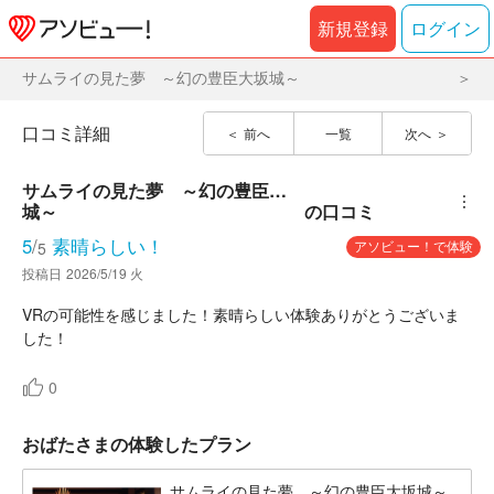
新規登録
ログイン
サムライの見た夢 ～幻の豊臣大坂城～
口コミ詳細
前へ
一覧
次へ
サムライの見た夢　～幻の豊臣大坂
︙
城～
の口コミ
5
/
素晴らしい！
アソビュー！で体験
5
投稿日
2026/5/19 火
VRの可能性を感じました！素晴らしい体験ありがとうございま
した！
0
おばたさまの体験したプラン
サムライの見た夢 ～幻の豊臣大坂城～