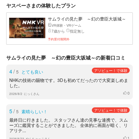
ヤスベーさまの体験したプラン
サムライの見た夢 ～幻の豊臣大坂城～
VR体験・VRゲーム
7歳から
指定無し
予約受付期間外
サムライの見た夢 ～幻の豊臣大坂城～の新着口コミ
4
/
アソビュー！で体験
5
とても良い
NHKの技術の賜物です。3Dも初めてだったので大変楽しめま
した。
0
いいね
2026/8/2
にっくさん
5
/
アソビュー！で体験
5
素晴らしい！
最終日に行きました。 スタッフさん達の見事な連携で、スム
ーズに鑑賞することができました。 全体的に画面が暗く、リ
アリテ...
1
いいね
2026/6/23
やんちゃっこさん