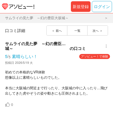
新規登録
ログイン
サムライの見た夢 ～幻の豊臣大坂城～
口コミ詳細
前へ
一覧
次へ
サムライの見た夢　～幻の豊臣大坂
︙
城～
の口コミ
5
/
素晴らしい！
アソビュー！で体験
5
投稿日
2026/5/19 火
初めての本格的なVR体験
想像以上に素晴らしいものでした。
本当に大阪城の間近まで行ったり、大阪城の中に入ったり…飛び
出してきた虎やぞうの姿や動きにも圧倒されました。
0