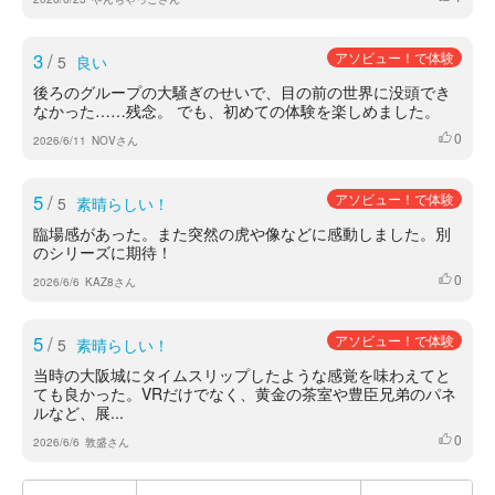
3
/
アソビュー！で体験
5
良い
後ろのグループの大騒ぎのせいで、目の前の世界に没頭でき
なかった……残念。 でも、初めての体験を楽しめました。
0
いいね
2026/6/11
NOVさん
5
/
アソビュー！で体験
5
素晴らしい！
臨場感があった。また突然の虎や像などに感動しました。別
のシリーズに期待！
0
いいね
2026/6/6
KAZ8さん
5
/
アソビュー！で体験
5
素晴らしい！
当時の大阪城にタイムスリップしたような感覚を味わえてと
ても良かった。VRだけでなく、黄金の茶室や豊臣兄弟のパネ
ルなど、展...
0
いいね
2026/6/6
敦盛さん