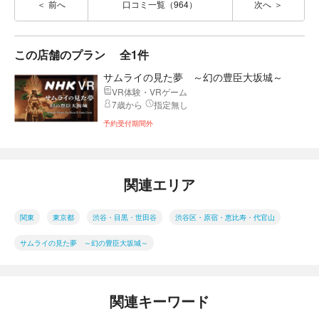
前へ
口コミ一覧（964）
次へ
この店舗のプラン
全1件
サムライの見た夢 ～幻の豊臣大坂城～
VR体験・VRゲーム
7歳から
指定無し
予約受付期間外
関連エリア
関東
東京都
渋谷・目黒・世田谷
渋谷区・原宿・恵比寿・代官山
サムライの見た夢 ～幻の豊臣大坂城～
関連キーワード