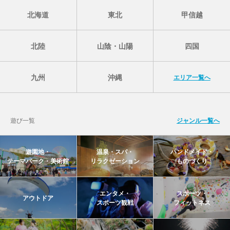
北海道
東北
甲信越
北陸
山陰・山陽
四国
九州
沖縄
エリア一覧へ
遊び一覧
ジャンル一覧へ
遊園地・
温泉・スパ・
ハンドメイド・
テーマパーク・美術館
リラクゼーション
ものづくり
エンタメ・
スポーツ・
アウトドア
スポーツ観戦
フィットネス