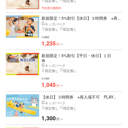
指定無し
指定無し
予約受付期間外
新規限定！5%割引【休日】３時間券 ※再...
キッズパーク
指定無し
指定無し
1,300
1,235
円
〜
新規限定！5%割引【平日・休日】１日
券 ...
キッズパーク
指定無し
指定無し
1,100
1,045
円
〜
【休日】３時間券 ※再入場不可 PLAY...
キッズパーク
指定無し
指定無し
1,300
円
〜