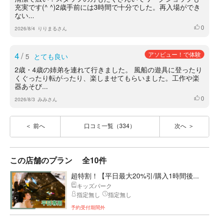
充実です(^ ^)2歳手前には3時間で十分でした。再入場ができ
ない...
0
いいね
2026/8/4
りりまるさん
4
/
アソビュー！で体験
5
とても良い
2歳・4歳の姉弟を連れて行きました。 風船の遊具に登ったり
くぐったり転がったり、楽しませてもらいました。工作や楽
器あそび...
0
いいね
2026/8/3
みみさん
前へ
口コミ一覧（334）
次へ
この店舗のプラン
全10件
超特割！【平日最大20%引/購入1時間後...
キッズパーク
指定無し
指定無し
予約受付期間外