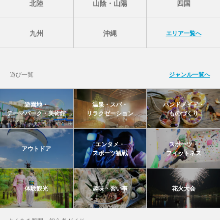
北陸
山陰・山陽
四国
九州
沖縄
エリア一覧へ
遊び一覧
ジャンル一覧へ
遊園地・
温泉・スパ・
ハンドメイド・
テーマパーク・美術館
リラクゼーション
ものづくり
エンタメ・
スポーツ・
アウトドア
スポーツ観戦
フィットネス
体験観光
趣味・習い事
花火大会