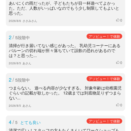
あいにくの雨だったが、子どもたちが目一杯遊べてよかっ
た。ただ、人数がいっぱいなのでもう少し制限してもよいと
思った。
0
いいね
2026/8/6
ささみさん
2
/
アソビュー！で体験
5段階中
清掃が行き届いてない感じがあった。 乳幼児コーナーにある
バルーンの切れ端が所々落ちていて誤飲の恐れがあるので
は？と思った...
0
いいね
2026/8/5
あさん
2
/
アソビュー！で体験
5段階中
つまらない。 遊べる内容が少なすぎる。 対象年齢は幼稚園児
ぐらいの記載が欲しかった。 12歳までは到底物足りずつまら
ない...
0
いいね
2026/8/5
あさん
4
/
アソビュー！で体験
5
とても良い
清潔で広い！スタッフの方もたくさんいてワークショップも