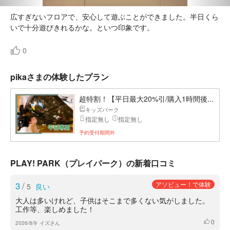
広すぎないフロアで、安心して遊ぶことができました。半日くら
いで十分遊びきれるかな。といつ印象です。
0
pikaさまの体験したプラン
超特割！【平日最大20%引/購入1時間後...
キッズパーク
指定無し
指定無し
予約受付期間外
PLAY! PARK（プレイパーク）の新着口コミ
3
/
アソビュー！で体験
5
良い
大人は多いけれど、子供はそこまで多くない気がしました。
工作等、楽しめました！
0
いいね
2026/8/9
イズさん