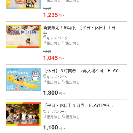
1,300
1,235
円
〜
新規限定！5%割引【平日・休日】１日
券 ...
キッズパーク
指定無し
指定無し
1,100
1,045
円
〜
【休日】３時間券 ※再入場不可 PLAY...
キッズパーク
指定無し
指定無し
1,300
円
〜
【平日・休日】１日券 PLAY! PAR...
キッズパーク
指定無し
指定無し
1,100
円
〜