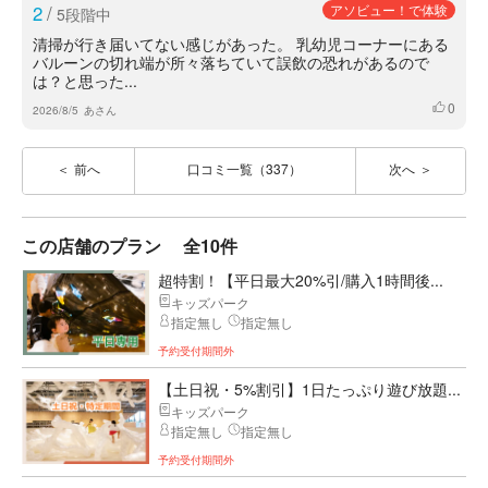
2
/
アソビュー！で体験
5段階中
清掃が行き届いてない感じがあった。 乳幼児コーナーにある
バルーンの切れ端が所々落ちていて誤飲の恐れがあるので
は？と思った...
0
いいね
2026/8/5
あさん
前へ
口コミ一覧（337）
次へ
この店舗のプラン
全10件
超特割！【平日最大20%引/購入1時間後...
キッズパーク
指定無し
指定無し
予約受付期間外
【土日祝・5%割引】1日たっぷり遊び放題...
キッズパーク
指定無し
指定無し
予約受付期間外