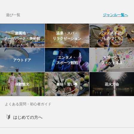
遊び一覧
ジャンル一覧へ
遊園地・
温泉・スパ・
ハンドメイド・
テーマパーク・美術館
リラクゼーション
ものづくり
エンタメ・
スポーツ・
アウトドア
スポーツ観戦
フィットネス
体験観光
趣味・習い事
花火大会
よくある質問・初心者ガイド
はじめての方へ