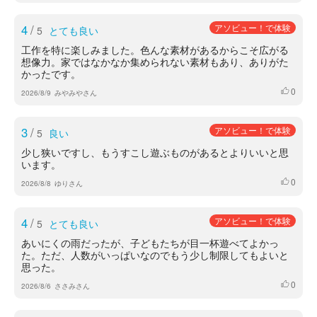
4
/
アソビュー！で体験
5
とても良い
工作を特に楽しみました。色んな素材があるからこそ広がる
想像力。家ではなかなか集められない素材もあり、ありがた
かったです。
0
いいね
2026/8/9
みやみやさん
3
/
アソビュー！で体験
5
良い
少し狭いですし、もうすこし遊ぶものがあるとよりいいと思
います。
0
いいね
2026/8/8
ゆりさん
4
/
アソビュー！で体験
5
とても良い
あいにくの雨だったが、子どもたちが目一杯遊べてよかっ
た。ただ、人数がいっぱいなのでもう少し制限してもよいと
思った。
0
いいね
2026/8/6
ささみさん