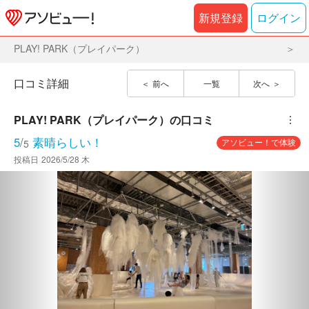
新規登録
ログイン
PLAY! PARK（プレイパーク）
口コミ詳細
前へ
一覧
次へ
PLAY! PARK（プレイパーク）
の口コミ
︙
5
/
素晴らしい！
アソビュー！で体験
5
投稿日
2026/5/28 木