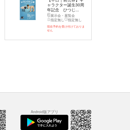
ャラクター誕生30周
年記念 ひつじ...
展示会・展覧会
指定無し
指定無し
現在予約を受け付けておりま
せん
Android版アプリ