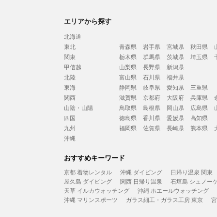
エリアから探す
北海道
東北
青森県
岩手県
宮城県
秋田県
関東
栃木県
群馬県
茨城県
埼玉県
甲信越
山梨県
長野県
新潟県
北陸
富山県
石川県
福井県
東海
静岡県
岐阜県
愛知県
三重県
関西
滋賀県
京都府
大阪府
兵庫県
山陰・山陽
鳥取県
島根県
岡山県
広島県
四国
徳島県
香川県
愛媛県
高知県
九州
福岡県
佐賀県
長崎県
熊本県
沖縄
おすすめキーワード
京都 着物レンタル
沖縄 ダイビング
日帰り温泉 関東
屋久島 ダイビング
関西 日帰り温泉
石垣島 シュノー
天草 イルカウォッチング
沖縄 ホエールウォッチング
沖縄 マリンスポーツ
ガラス細工・ガラス工房 東京
宮