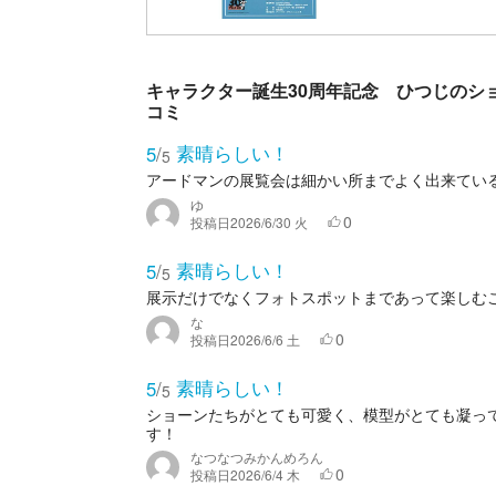
キャラクター誕生30周年記念 ひつじのショ
コミ
素晴らしい！
5
/
5
アードマンの展覧会は細かい所までよく出来てい
ゆ
0
投稿日
2026/6/30 火
素晴らしい！
5
/
5
展示だけでなくフォトスポットまであって楽しむ
な
0
投稿日
2026/6/6 土
素晴らしい！
5
/
5
ショーンたちがとても可愛く、模型がとても凝っ
す！
なつなつみかんめろん
0
投稿日
2026/6/4 木