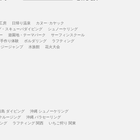
工房
日帰り温泉
カヌー･カヤック
グ・スキューバダイビング
シュノーケリング
ー
遊園地・テーマパーク
サーフィンスクール
 手作り体験
ボルダリング
ラフティング
ンジージャンプ
水族館
花火大会
垣島 ダイビング
沖縄 シュノーケリング
 クルージング
沖縄 パラセーリング
ィング
ラフティング 関西
いちご狩り 関東