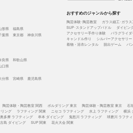
おすすめのジャンルから探す
陶芸体験･陶芸教室
ガラス細工･ガラス
SUP･スタンドアップパドル
ダイビン
山形県
福島県
アクセサリー手作り体験
パラグライダ
千葉県
東京都
神奈川県
キャンドル作り
シルバーアクセサリー
着物・浴衣レンタル
脱出ゲーム
バ
奈良県
和歌山県
山口県
大分県
宮崎県
鹿児島県
陶芸体験・陶芸教室 関西
ボルダリング 東京
陶芸体験・陶芸教室 東京
石
ケリング
ラフティング 関東
ニセコ ラフティング
水上 ラフティング
横浜
奥多摩 ラフティング
串本 ダイビング
鬼怒川 ラフティング
球磨川 ラフテ
古島 ダイビング
SUP 関東
花火大会 関東