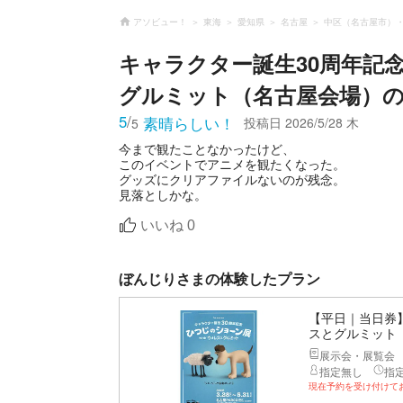
アソビュー！
東海
愛知県
名古屋
中区（名古屋市）
キャラクター誕生30周年記念
グルミット（名古屋会場）
5
/
素晴らしい！
投稿日
2026/5/28 木
5
今まで観たことなかったけど、
このイベントでアニメを観たくなった。
グッズにクリアファイルないのが残念。
見落としかな。
いいね
0
ぼんじりさまの体験したプラン
【平日｜当日券】
スとグルミット
展示会・展覧会
指定無し
指
現在予約を受け付けて