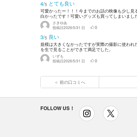
とても良い
4
/
5
可愛かったー！！！今までのお話の映像も少し見
白かったです！可愛いグッズも買ってしまいまし
さきゆあ
0
投稿日
2026/5/31 日
良い
3
/
5
規模は大きくなかったですが実際の撮影に使われ
を生で見ることができて満足でした。
いずも
0
投稿日
2026/5/31 日
前の口コミへ
FOLLOW US！
instagram
x