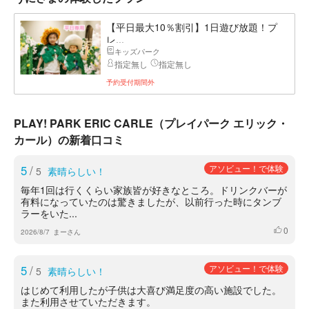
【平日最大10％割引】1日遊び放題！プ
レ...
キッズパーク
指定無し
指定無し
予約受付期間外
PLAY! PARK ERIC CARLE（プレイパーク エリック・
カール）の新着口コミ
5
/
アソビュー！で体験
5
素晴らしい！
毎年1回は行くくらい家族皆が好きなところ。ドリンクバーが
有料になっていたのは驚きましたが、以前行った時にタンブ
ラーをいた...
0
いいね
2026/8/7
まーさん
5
/
アソビュー！で体験
5
素晴らしい！
はじめて利用したが子供は大喜び満足度の高い施設でした。
また利用させていただきます。