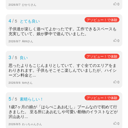
0
いいね
2026/8/7
ひかりさん
4
/
アソビュー！で体験
5
とても良い
子供達が楽しく遊べてよかったです。工作できるスペースも
充実していて、娘が夢中で遊んでいました。
0
いいね
2026/8/7
Aimiさん
3
/
アソビュー！で体験
5
良い
思ったよりもこじんまりとしていて、すぐ全てのエリアをま
わりきれます。子供もそこそこ楽しんでいましたが、ハイシ
ーズン料金と...
0
いいね
2026/8/6
tomさん
5
/
アソビュー！で体験
5
素晴らしい！
1歳7ヶ月の娘が「はらぺこあおむし」ブームなので初めて行
きました。 至る所にあおむしや可愛い動物のイラストなどが
沢山あり...
0
いいね
2026/8/5
わっちゃんさん