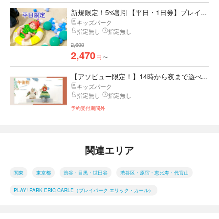
新規限定！5%割引【平日・1日券】プレイ...
キッズパーク
指定無し
指定無し
2,600
2,470
円
〜
【アソビュー限定！】14時から夜まで遊べ...
キッズパーク
指定無し
指定無し
予約受付期間外
関連エリア
関東
東京都
渋谷・目黒・世田谷
渋谷区・原宿・恵比寿・代官山
PLAY! PARK ERIC CARLE（プレイパーク エリック・カール）