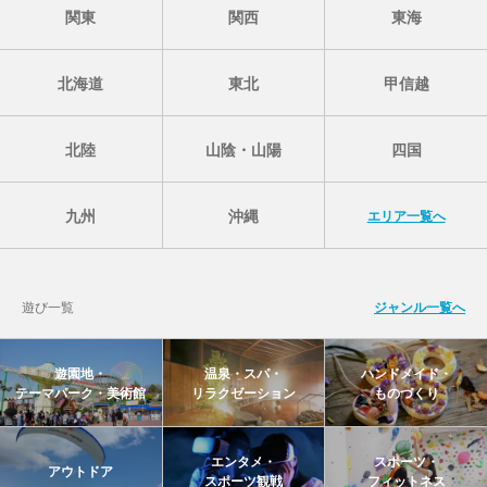
関東
関西
東海
北海道
東北
甲信越
北陸
山陰・山陽
四国
九州
沖縄
エリア一覧へ
遊び一覧
ジャンル一覧へ
遊園地・
温泉・スパ・
ハンドメイド・
テーマパーク・美術館
リラクゼーション
ものづくり
エンタメ・
スポーツ・
アウトドア
スポーツ観戦
フィットネス