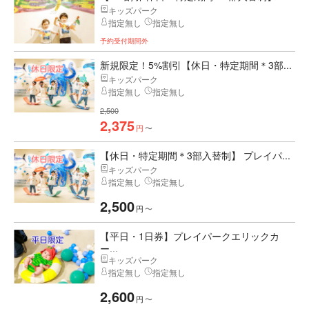
キッズパーク
指定無し
指定無し
予約受付期間外
新規限定！5%割引【休日・特定期間＊3部...
キッズパーク
指定無し
指定無し
2,500
2,375
円
〜
【休日・特定期間＊3部入替制】 プレイパ...
キッズパーク
指定無し
指定無し
2,500
円
〜
【平日・1日券】プレイパークエリックカ
ー...
キッズパーク
指定無し
指定無し
2,600
円
〜