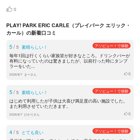
0
PLAY! PARK ERIC CARLE（プレイパーク エリック・
カール）の新着口コミ
5
/
アソビュー！で体験
5
素晴らしい！
毎年1回は行くくらい家族皆が好きなところ。ドリンクバーが
有料になっていたのは驚きましたが、以前行った時にタンブ
ラーをいた...
0
いいね
2026/8/7
まーさん
5
/
アソビュー！で体験
5
素晴らしい！
はじめて利用したが子供は大喜び満足度の高い施設でした。
また利用させていただきます。
0
いいね
2026/8/7
ひかりさん
4
/
アソビュー！で体験
5
とても良い