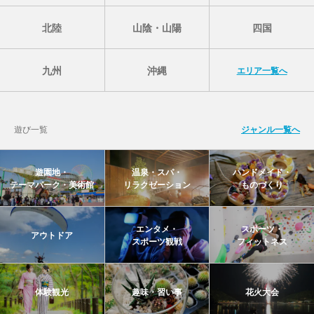
北陸
山陰・山陽
四国
九州
沖縄
エリア一覧へ
遊び一覧
ジャンル一覧へ
遊園地・
温泉・スパ・
ハンドメイド・
テーマパーク・美術館
リラクゼーション
ものづくり
エンタメ・
スポーツ・
アウトドア
スポーツ観戦
フィットネス
体験観光
趣味・習い事
花火大会