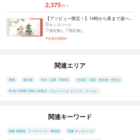
2,375
円
〜
【アソビュー限定！】14時から夜まで遊べ...
キッズパーク
指定無し
指定無し
予約受付期間外
関連エリア
関東
東京都
渋谷・目黒・世田谷
渋谷区・原宿・恵比寿・代官山
PLAY! PARK ERIC CARLE（プレイパーク エリック・カール）
関連キーワード
関東 遊園地・テーマパーク・美術館
関東 キッズパーク