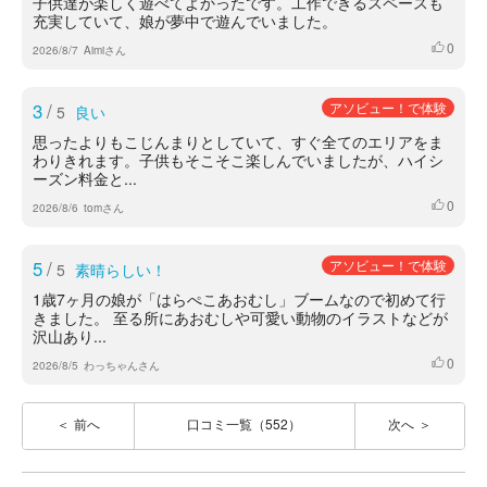
子供達が楽しく遊べてよかったです。工作できるスペースも
充実していて、娘が夢中で遊んでいました。
0
いいね
2026/8/7
Aimiさん
3
/
アソビュー！で体験
5
良い
思ったよりもこじんまりとしていて、すぐ全てのエリアをま
わりきれます。子供もそこそこ楽しんでいましたが、ハイシ
ーズン料金と...
0
いいね
2026/8/6
tomさん
5
/
アソビュー！で体験
5
素晴らしい！
1歳7ヶ月の娘が「はらぺこあおむし」ブームなので初めて行
きました。 至る所にあおむしや可愛い動物のイラストなどが
沢山あり...
0
いいね
2026/8/5
わっちゃんさん
前へ
口コミ一覧（552）
次へ