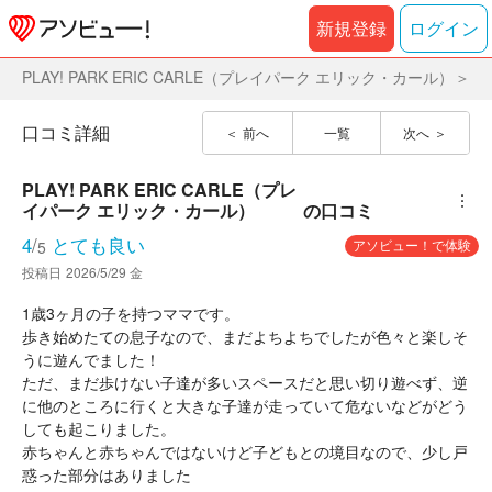
新規登録
ログイン
PLAY! PARK ERIC CARLE（プレイパーク エリック・カール）
口コミ詳細
前へ
一覧
次へ
PLAY! PARK ERIC CARLE（プレ
︙
イパーク エリック・カール）
の口コミ
4
/
とても良い
アソビュー！で体験
5
投稿日
2026/5/29 金
1歳3ヶ月の子を持つママです。
歩き始めたての息子なので、まだよちよちでしたが色々と楽しそ
うに遊んでました！
ただ、まだ歩けない子達が多いスペースだと思い切り遊べず、逆
に他のところに行くと大きな子達が走っていて危ないなどがどう
しても起こりました。
赤ちゃんと赤ちゃんではないけど子どもとの境目なので、少し戸
惑った部分はありました