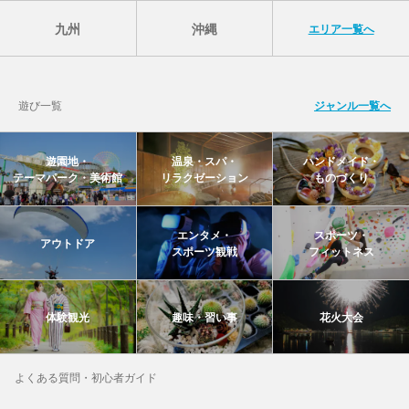
九州
沖縄
エリア一覧へ
遊び一覧
ジャンル一覧へ
遊園地・
温泉・スパ・
ハンドメイド・
テーマパーク・美術館
リラクゼーション
ものづくり
エンタメ・
スポーツ・
アウトドア
スポーツ観戦
フィットネス
体験観光
趣味・習い事
花火大会
よくある質問・初心者ガイド