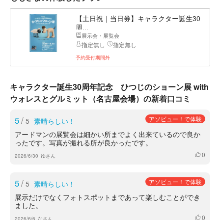
【土日祝｜当日券】キャラクター誕生30
周...
展示会・展覧会
指定無し
指定無し
予約受付期間外
キャラクター誕生30周年記念 ひつじのショーン展 with
ウォレスとグルミット（名古屋会場）の新着口コミ
5
/
アソビュー！で体験
5
素晴らしい！
アードマンの展覧会は細かい所までよく出来ているので良か
ったです。写真が撮れる所が良かったです。
0
いいね
2026/6/30
ゆさん
5
/
アソビュー！で体験
5
素晴らしい！
展示だけでなくフォトスポットまであって楽しむことができ
ました。
0
いいね
2026/6/6
なさん