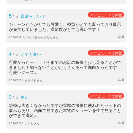
5
/
アソビュー！で体験
5
素晴らしい！
ショーンたちがとても可愛く、模型がとても凝っており展示
が充実していました。満足度がとても高いです！
0
いいね
2026/6/4
なつなつみかんめろんさん
4
/
アソビュー！で体験
5
とても良い
可愛かったー！！！今までのお話の映像も少し見ることがで
きました！知らないことがたくさんあって面白かったです！
可愛いグッズ...
0
いいね
2026/5/31
さきゆあさん
3
/
アソビュー！で体験
5
良い
規模は大きくなかったですが実際の撮影に使われたセットの
展示もあり、画面で見てきた本物のショーンを生で見ること
ができて満足...
0
いいね
2026/5/31
いずもさん