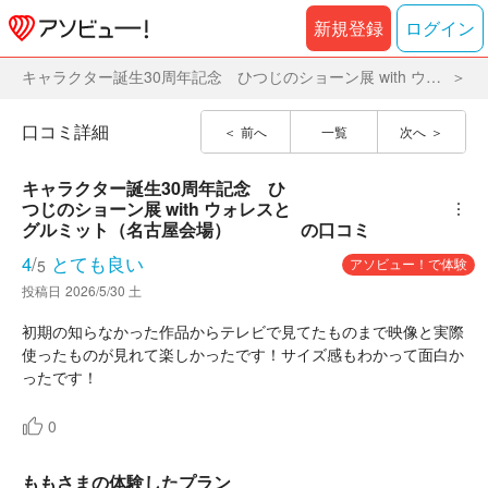
新規登録
ログイン
キャラクター誕生30周年記念 ひつじのショーン展 with ウォレスとグルミット（名古屋会場）
口コミ詳細
前へ
一覧
次へ
キャラクター誕生30周年記念　ひ
つじのショーン展 with ウォレスと
︙
グルミット（名古屋会場）
の口コミ
4
/
とても良い
アソビュー！で体験
5
投稿日
2026/5/30 土
初期の知らなかった作品からテレビで見てたものまで映像と実際
使ったものが見れて楽しかったです！サイズ感もわかって面白か
ったです！
0
ももさまの体験したプラン