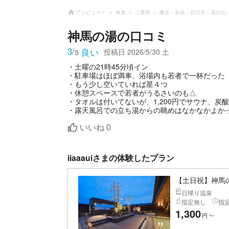
アソビュー！
東海
三重県
桑名・長島・四日市・湯の山
神馬の湯
の口コミ
3
/
良い
投稿日
2026/5/30 土
5
・土曜の21時45分頃イン
・駐車場はほぼ満車、浴場内も若者で一杯だった
・もう少し空いていれば星４つ
・休憩スペースで若者がうるさいのも△
・タオルは付いてないが、1,200円でサウナ、
・露天風呂での立ち湯からの眺めはなかなかよか
いいね
0
iiaaauiさまの体験したプラン
【土日祝】神馬
日帰り温泉
指定無し
指
1,300
円
〜