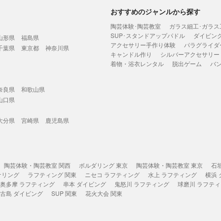
おすすめのジャンルから探す
陶芸体験･陶芸教室
ガラス細工･ガラス
SUP･スタンドアップパドル
ダイビン
山形県
福島県
アクセサリー手作り体験
パラグライダ
千葉県
東京都
神奈川県
キャンドル作り
シルバーアクセサリー
着物・浴衣レンタル
脱出ゲーム
バ
奈良県
和歌山県
山口県
大分県
宮崎県
鹿児島県
陶芸体験・陶芸教室 関西
ボルダリング 東京
陶芸体験・陶芸教室 東京
石
ケリング
ラフティング 関東
ニセコ ラフティング
水上 ラフティング
横浜
奥多摩 ラフティング
串本 ダイビング
鬼怒川 ラフティング
球磨川 ラフテ
古島 ダイビング
SUP 関東
花火大会 関東