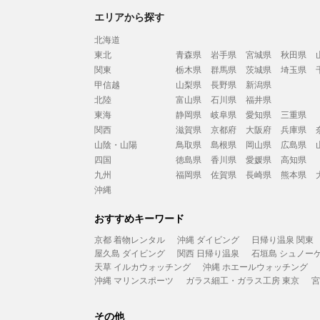
エリアから探す
北海道
東北
青森県
岩手県
宮城県
秋田県
関東
栃木県
群馬県
茨城県
埼玉県
甲信越
山梨県
長野県
新潟県
北陸
富山県
石川県
福井県
東海
静岡県
岐阜県
愛知県
三重県
関西
滋賀県
京都府
大阪府
兵庫県
山陰・山陽
鳥取県
島根県
岡山県
広島県
四国
徳島県
香川県
愛媛県
高知県
九州
福岡県
佐賀県
長崎県
熊本県
沖縄
おすすめキーワード
京都 着物レンタル
沖縄 ダイビング
日帰り温泉 関東
屋久島 ダイビング
関西 日帰り温泉
石垣島 シュノー
天草 イルカウォッチング
沖縄 ホエールウォッチング
沖縄 マリンスポーツ
ガラス細工・ガラス工房 東京
宮
その他