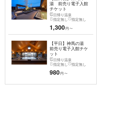
湯 前売り電子入館
チケット
日帰り温泉
指定無し
指定無し
1,300
円
〜
【平日】神馬の湯
前売り電子入館チケ
ット
日帰り温泉
指定無し
指定無し
980
円
〜