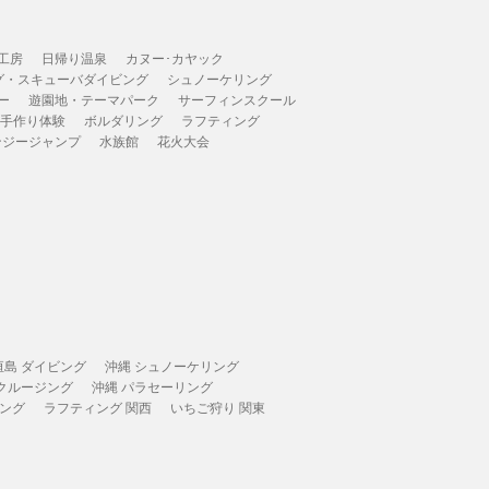
工房
日帰り温泉
カヌー･カヤック
グ・スキューバダイビング
シュノーケリング
ー
遊園地・テーマパーク
サーフィンスクール
 手作り体験
ボルダリング
ラフティング
ンジージャンプ
水族館
花火大会
垣島 ダイビング
沖縄 シュノーケリング
 クルージング
沖縄 パラセーリング
ィング
ラフティング 関西
いちご狩り 関東