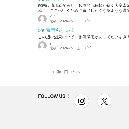
館内は清潔感があり、お風呂も種類が多く大変満
感じ、ここへ行くために遠出したくなるような温
うさ
0
投稿日
2026/7/26 日
素晴らしい！
5
/
5
この辺の温泉の中で一番清潔感があってだいすき
s
0
投稿日
2026/7/25 土
前の口コミへ
FOLLOW US！
instagram
x