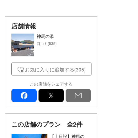
店舗情報
神馬の湯
口コミ(535)
お気に入りに追加する(305)
この店舗をシェアする
facebook
x
mail
この店舗のプラン
全2件
【土日祝】神馬の