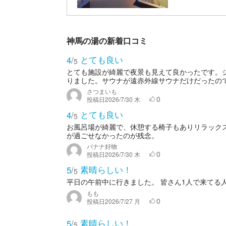
神馬の湯の新着口コミ
とても良い
4
/
5
とても施設が綺麗で夜景も見えて良かったです。
りました。サウナが遠赤外線サウナだけだったの
さつまいも
0
投稿日
2026/7/30 木
とても良い
4
/
5
お風呂場が綺麗で、休憩する椅子もありリラック
が過ごせなかったのが残念。
バナナ好物
0
投稿日
2026/7/30 木
素晴らしい！
5
/
5
平日の午前中に行きました。 皆さん1人で来てる
もも
0
投稿日
2026/7/27 月
素晴らしい！
5
/
5