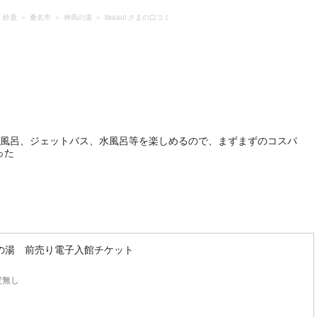
・鈴鹿
桑名市
神馬の湯
iiaaaui さまの口コミ
炭酸風呂、ジェットバス、水風呂等を楽しめるので、まずまずのコスパ
った
の湯 前売り電子入館チケット
定無し