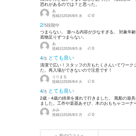
恐れがあるのでは？と思った。
あ
0
投稿日
2026/8/5 水
2
/
5段階中
つまらない。 遊べる内容が少なすぎる。 対象年齢
底物足りずつまらない。
あ
0
投稿日
2026/8/5 水
とても良い
4
/
5
清潔で広い！スタッフの方もたくさんいてワークショ
た。再入場ができないので注意です！
りりまる
0
投稿日
2026/8/4 火
とても良い
4
/
5
2歳・4歳の姉弟を連れて行きました。 風船の遊
ました。工作や楽器あそび、木のおもちゃコーナー
みみ
0
投稿日
2026/8/3 月
前の口コミへ