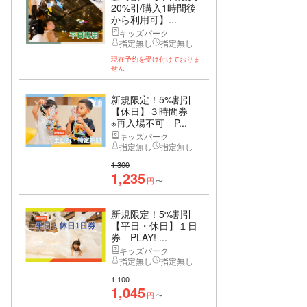
20%引/購入1時間後
から利用可】...
キッズパーク
指定無し
指定無し
現在予約を受け付けておりま
せん
新規限定！5%割引
【休日】３時間券
※再入場不可 P...
キッズパーク
指定無し
指定無し
1,300
1,235
円
〜
新規限定！5%割引
【平日・休日】１日
券 PLAY! ...
キッズパーク
指定無し
指定無し
1,100
1,045
円
〜