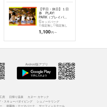
【平日・休日】１日
券 PLAY!
PARK（プレイパ...
キッズパーク
指定無し
指定無し
1,100
円
〜
Android版アプリ
工房
日帰り温泉
カヌー･カヤック
グ・スキューバダイビング
シュノーケリング
ー
遊園地・テーマパーク
サーフィンスクール