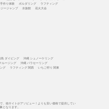
 手作り体験
ボルダリング
ラフティング
ンジージャンプ
水族館
花火大会
垣島 ダイビング
沖縄 シュノーケリング
 クルージング
沖縄 パラセーリング
ィング
ラフティング 関西
いちご狩り 関東
態で、他サイトがアソビュー！よりも安い価格で提供してい
象となります。