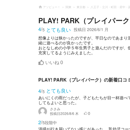
アソビュー！
関東
東京都
八王子・立川・町田・府中・
PLAY! PARK（プレイパー
4
/
とても良い
投稿日
2026/6/1 月
5
想像よりは狭かったのですが、平日なのであまり
緒に遊べるのが良かったです。
おとなしめの小学５年生男子と遊んだのですが、
充実してるようにみえました。
いいね
0
PLAY! PARK（プレイパーク）の新着口コ
とても良い
4
/
5
あいにくの雨だったが、子どもたちが目一杯遊べ
してもよいと思った。
ささみ
0
投稿日
2026/8/6 木
2
/
5段階中
清掃が行き届いてない感じがあった。 乳幼児コ