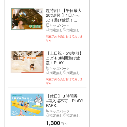
超特割！【平日最大
20%割引】1日たっ
ぷり遊び放題！...
キッズパーク
指定無し
指定無し
現在予約を受け付けておりま
せん
【土日祝・5%割引】
こども3時間遊び放
題！PLAY!...
キッズパーク
指定無し
指定無し
現在予約を受け付けておりま
せん
【休日】３時間券
※再入場不可 PLAY!
PARK...
キッズパーク
指定無し
指定無し
1,300
円
〜