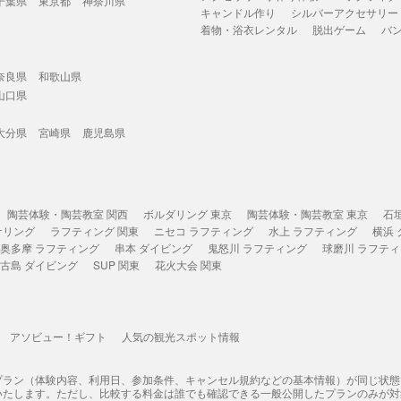
千葉県
東京都
神奈川県
キャンドル作り
シルバーアクセサリー
着物・浴衣レンタル
脱出ゲーム
バ
奈良県
和歌山県
山口県
大分県
宮崎県
鹿児島県
陶芸体験・陶芸教室 関西
ボルダリング 東京
陶芸体験・陶芸教室 東京
石
ケリング
ラフティング 関東
ニセコ ラフティング
水上 ラフティング
横浜
奥多摩 ラフティング
串本 ダイビング
鬼怒川 ラフティング
球磨川 ラフテ
古島 ダイビング
SUP 関東
花火大会 関東
アソビュー！ギフト
人気の観光スポット情報
プラン（体験内容、利用日、参加条件、キャンセル規約などの基本情報）が同じ状
いたします。ただし、比較する料金は誰でも確認できる一般公開したプランのみが対