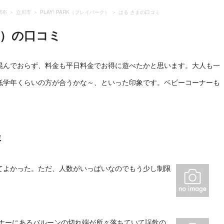
調布
立川市
PLAY! PARK（プレイパーク）
はる さまの口コミ
ク）
の口コミ
混んでおらず、料金も平日料金でお得に遊べたかと思います。大人も一
低学年くらいの方が合うかな～、といった印象です。ベビーコーナーも
ミ
てよかった。ただ、人数がいっぱいなのでもう少し制限
ーナーにあるバルーンの切れ端が所々落ちていて誤飲の