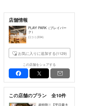
店舗情報
PLAY! PARK（プレイパー
ク）
口コミ(334)
お気に入りに追加する(1129)
この店舗をシェアする
facebook
x
mail
この店舗のプラン
全10件
超特割！【平日最大