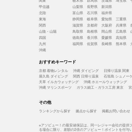
関東
栃木県
群馬県
茨城県
埼玉県
甲信越
山梨県
長野県
新潟県
北陸
富山県
石川県
福井県
東海
静岡県
岐阜県
愛知県
三重県
関西
滋賀県
京都府
大阪府
兵庫県
山陰・山陽
鳥取県
島根県
岡山県
広島県
四国
徳島県
香川県
愛媛県
高知県
九州
福岡県
佐賀県
長崎県
熊本県
沖縄
おすすめキーワード
京都 着物レンタル
沖縄 ダイビング
日帰り温泉 関東
屋久島 ダイビング
関西 日帰り温泉
石垣島 シュノー
天草 イルカウォッチング
沖縄 ホエールウォッチング
沖縄 マリンスポーツ
ガラス細工・ガラス工房 東京
宮
その他
ランキングから探す
拠点から探す
掲載お問い合わせ
※アソビュー！の最安値保証は、同一レジャー会社の提供
る場合に限り、差額の2倍のアソビュー！ポイントを付与