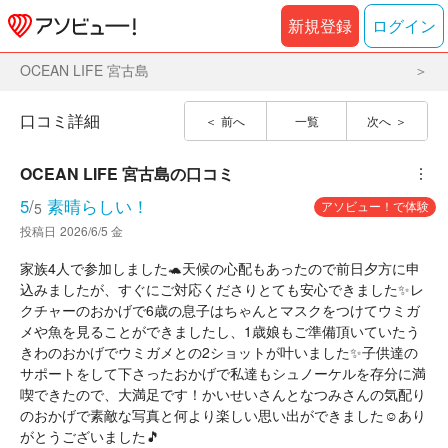
新規登録
ログイン
OCEAN LIFE 宮古島
口コミ詳細
前へ
一覧
次へ
OCEAN LIFE 宮古島
の口コミ
︙
5
/
素晴らしい！
アソビュー！で体験
5
投稿日
2026/6/5 金
家族4人で参加しました🐢天候の心配もあったので前日夕方に申
込みましたが、すぐにご対応くださりとても安心できました✨レ
クチャーのおかげで6歳の息子はちゃんとマスクをつけてウミガ
メや魚を見ることができましたし、1歳娘もご準備頂いていたう
きわのおかげでウミガメとの2ショットが叶いました✨子供達の
サポートをして下さったおかげで私達もシュノーケルを存分に満
喫できたので、大満足です！かいせいさんとなつみさんの気配り
のおかげで素敵な写真と何より楽しい思い出ができました☺️あり
がとうございました🎵