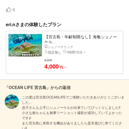
0
eri.nさまの体験したプラン
【宮古島・年齢制限なし】海亀シュノー
ケル...
シュノーケリング
指定無し
1時間15分 ~
8,000
4,000
〜
円
「OCEAN LIFE 宮古島」からの返信
この度は宮古島OCEANLIFEでご体験いただきありがとうございま
した。

息子さんも上手にシュノーケルが出来ていてびっくりしました‼

小さな娘ちゃんも無事ツーショット撮影が成功していてよかった
です♪

また宮古島に来島する機会がありましたら是非遊びに来てくださ
い‼
