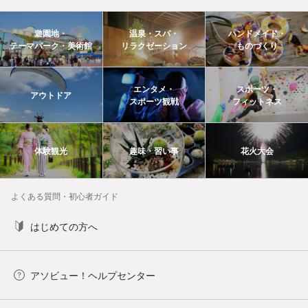
遊園地・
温泉・スパ・
ハンドメイド・
テーマパーク・美術館
リラクゼーション
ものづくり
エンタメ・
スポーツ・
アウトドア
スポーツ観戦
フィットネス
体験観光
趣味・習い事
花火大会
よくある質問・初心者ガイド
はじめての方へ
アソビュー！ヘルプセンター