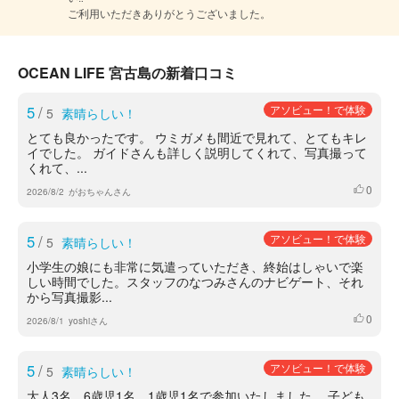
ご利用いただきありがとうございました。
OCEAN LIFE 宮古島の新着口コミ
5
/
アソビュー！で体験
5
素晴らしい！
とても良かったです。 ウミガメも間近で見れて、とてもキレ
イでした。 ガイドさんも詳しく説明してくれて、写真撮って
くれて、...
0
いいね
2026/8/2
がおちゃんさん
5
/
アソビュー！で体験
5
素晴らしい！
小学生の娘にも非常に気遣っていただき、終始はしゃいで楽
しい時間でした。スタッフのなつみさんのナビゲート、それ
から写真撮影...
0
いいね
2026/8/1
yoshiさん
5
/
アソビュー！で体験
5
素晴らしい！
大人3名、6歳児1名、1歳児1名で参加いたしました。 子ども