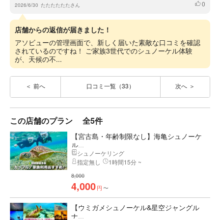
0
いいね
2026/6/30
たたたたたたさん
店舗からの返信が届きました！
アソビューの管理画面で、新しく届いた素敵な口コミを確認
されているのですね！ ご家族3世代でのシュノーケル体験
が、天候の不...
前へ
口コミ一覧（33）
次へ
この店舗のプラン
全5件
【宮古島・年齢制限なし】海亀シュノーケ
ル...
シュノーケリング
指定無し
1時間15分 ~
8,000
4,000
円
〜
【ウミガメシュノーケル&星空ジャングル
ナ...