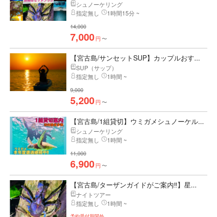
シュノーケリング
指定無し
1時間15分 ~
14,000
7,000
円
〜
【宮古島/サンセットSUP】カップルおす...
SUP（サップ）
指定無し
1時間 ~
9,000
5,200
円
〜
【宮古島/1組貸切】ウミガメシュノーケル...
シュノーケリング
指定無し
1時間 ~
11,000
6,900
円
〜
【宮古島/ターザンガイドがご案内‼︎】星...
ナイトツアー
指定無し
1時間 ~
予約受付期間外