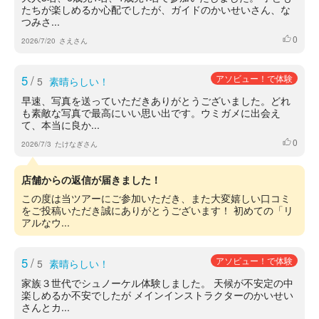
たちが楽しめるか心配でしたが、ガイドのかいせいさん、な
つみさ...
0
いいね
2026/7/20
さえさん
5
/
アソビュー！で体験
5
素晴らしい！
早速、写真を送っていただきありがとうございました。どれ
も素敵な写真で最高にいい思い出です。ウミガメに出会え
て、本当に良か...
0
いいね
2026/7/3
たけなぎさん
店舗からの返信が届きました！
この度は当ツアーにご参加いただき、また大変嬉しい口コミ
をご投稿いただき誠にありがとうございます！ 初めての「リ
アルなウ...
5
/
アソビュー！で体験
5
素晴らしい！
家族３世代でシュノーケル体験しました。 天候が不安定の中
楽しめるか不安でしたが メインインストラクターのかいせい
さんとカ...