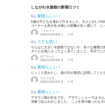
しながわ水族館の新着口コミ
素晴らしい！
5
/
5
5歳の子どもを連れて行きました。大人と2人で¥2
コーナーも魚や生き物との距離が近く感じて、じっ
ノエルママ
0
投稿日
2026/8/8 土
とても良い
4
/
5
そんなに大きい水族館ではないが、色々な種類の
タイムを気に入ってよく見ていました。平日でした
はぐちゃん
0
投稿日
2026/8/6 木
素晴らしい！
5
/
5
じっくり見れたし、係の方が親切に説明してくだ
りゅうはる
0
投稿日
2026/8/6 木
素晴らしい！
5
/
5
アザラシ館が好きです。 アザラシショーでは の
演奏でほんわかしました。 しぶき君の輪っかも大