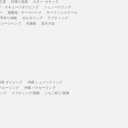
工房
日帰り温泉
カヌー･カヤック
グ・スキューバダイビング
シュノーケリング
ー
遊園地・テーマパーク
サーフィンスクール
 手作り体験
ボルダリング
ラフティング
ンジージャンプ
水族館
花火大会
垣島 ダイビング
沖縄 シュノーケリング
 クルージング
沖縄 パラセーリング
ィング
ラフティング 関西
いちご狩り 関東