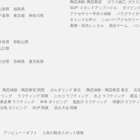
陶芸体験･陶芸教室
ガラス細工･ガラス
SUP･スタンドアップパドル
ダイビン
山形県
福島県
アクセサリー手作り体験
パラグライダ
千葉県
東京都
神奈川県
キャンドル作り
シルバーアクセサリー
着物・浴衣レンタル
脱出ゲーム
バ
奈良県
和歌山県
山口県
大分県
宮崎県
鹿児島県
陶芸体験・陶芸教室 関西
ボルダリング 東京
陶芸体験・陶芸教室 東京
石
ケリング
ラフティング 関東
ニセコ ラフティング
水上 ラフティング
横浜
奥多摩 ラフティング
串本 ダイビング
鬼怒川 ラフティング
球磨川 ラフテ
古島 ダイビング
SUP 関東
花火大会 関東
アソビュー！ギフト
人気の観光スポット情報