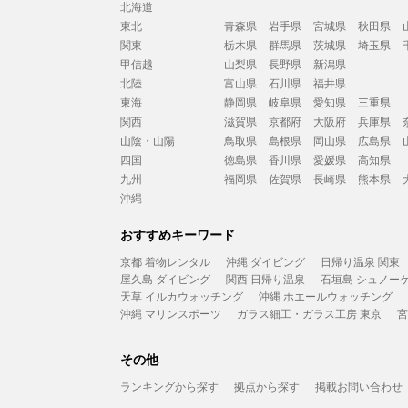
北海道
東北
青森県
岩手県
宮城県
秋田県
関東
栃木県
群馬県
茨城県
埼玉県
甲信越
山梨県
長野県
新潟県
北陸
富山県
石川県
福井県
東海
静岡県
岐阜県
愛知県
三重県
関西
滋賀県
京都府
大阪府
兵庫県
山陰・山陽
鳥取県
島根県
岡山県
広島県
四国
徳島県
香川県
愛媛県
高知県
九州
福岡県
佐賀県
長崎県
熊本県
沖縄
おすすめキーワード
京都 着物レンタル
沖縄 ダイビング
日帰り温泉 関東
屋久島 ダイビング
関西 日帰り温泉
石垣島 シュノー
天草 イルカウォッチング
沖縄 ホエールウォッチング
沖縄 マリンスポーツ
ガラス細工・ガラス工房 東京
宮
その他
ランキングから探す
拠点から探す
掲載お問い合わせ