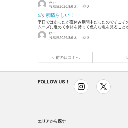
みぃ
0
投稿日
2026/8/6 木
素晴らしい！
5
/
5
平日ではあったが夏休み期間中だったのでそこそ
ムーズに進めて余裕を持って色んな魚を見ることがで
ゆー
0
投稿日
2026/8/6 木
前の口コミへ
FOLLOW US！
instagram
x
エリアから探す