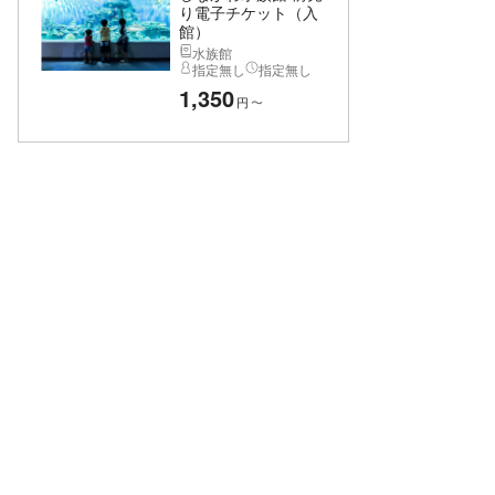
り電子チケット（入
館）
水族館
指定無し
指定無し
1,350
円
〜