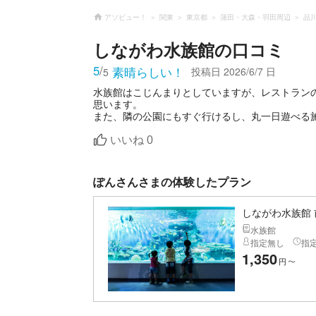
アソビュー！
関東
東京都
蒲田・大森・羽田周辺
品
しながわ水族館
の口コミ
5
/
素晴らしい！
投稿日
2026/6/7 日
5
水族館はこじんまりとしていますが、レストラン
思います。
いいね
0
ぽんさんさまの体験したプラン
しながわ水族館
水族館
指定無し
指
1,350
円
〜