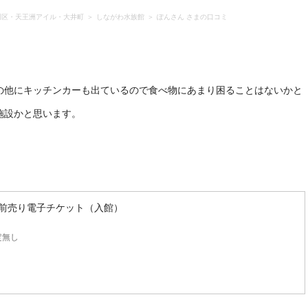
川区・天王洲アイル・大井町
しながわ水族館
ぽんさん さまの口コミ
の他にキッチンカーも出ているので食べ物にあまり困ることはないかと
 前売り電子チケット（入館）
定無し