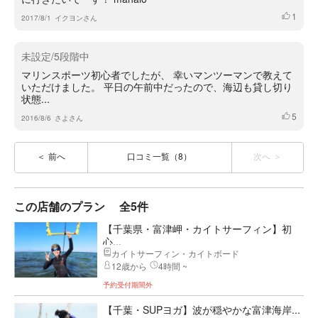
1
いいね
2017/8/1
イクヨンさん
未設定/5段階中
マリンスポーツ初心者でしたが、 幸いマンツーマンで教えて
いただけました。 平日の午前中だったので、海辺も貸し切り
状態...
5
いいね
2016/8/6
さよさん
前へ
口コミ一覧（8）
次へ
この店舗のプラン
全5件
【千葉県・富津岬・カイトサーフィン】初
心...
カイトサーフィン・カイトボード
12歳から
4時間 ~
予約受付期間外
【千葉・SUPヨガ】波が穏やかな富津海岸...