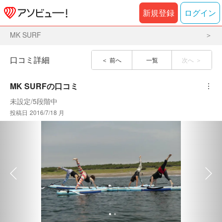
新規登録
ログイン
MK SURF
口コミ詳細
前へ
一覧
次へ
MK SURF
の口コミ
︙
未設定
/
5段階中
投稿日
2016/7/18 月