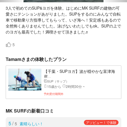
3人で初めてのSUP&ヨガを体験。はじめにMK SURFの建物の可
愛さにテンションがあがりました。SUPをするのにみんなで自転
車で移動乗り方指導してもらって、いざ海へ！安定感もあるので
全然怖くありませんでした。泳げないわたしでもok。SUPの上で
5
Tamamさまの体験したプラン
【千葉・SUPヨガ】波が穏やかな富津海
岸...
SUP（サップ）
15歳から
2時間30分 ~
予約受付期間外
MK SURFの新着口コミ
5
/
アソビュー！で体験
5
素晴らしい！