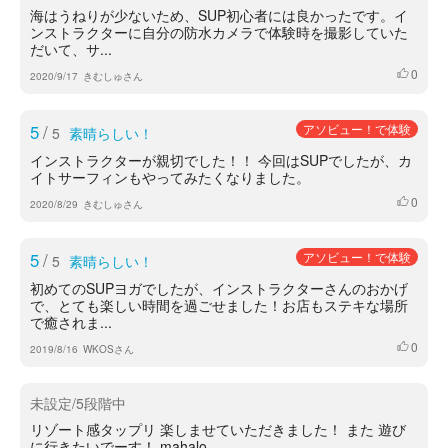
海はうねりが少ないため、SUP初心者には良かったです。イ
ンストラクターに自分の防水カメラで体験時を撮影していた
だいて、サ...
0
いいね
2020/9/17
きむしゅさん
5
/
アソビュー！で体験
5
素晴らしい！
インストラクターが親切でした！！ 今回はSUPでしたが、カ
イトサーフィンもやってみたくなりました。
0
いいね
2020/8/29
きむしゅさん
5
/
アソビュー！で体験
5
素晴らしい！
初めてのSUPヨガでしたが、インストラクターさんのおかげ
で、とても楽しい時間を過ごせました！お店もステキな場所
で癒されま...
0
いいね
2019/8/16
WKOSさん
未設定/5段階中
リゾート感タップリ 楽しませていただきました！ また 遊び
に行きたいでーす！ mahalo