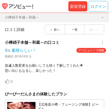
新規登録
ログイン
小樽硝子本舗～和蔵～
口コミ詳細
前へ
一覧
次へ
小樽硝子本舗～和蔵～
の口コミ
︙
5
/
素晴らしい！
アソビュー！で体験
5
投稿日
2019/10/5 土
急遽人数変更をお願いしても快く了解してくれた🌟
思い出にもなるし、楽しかった！
0
びーびーだんさまの体験したプラン
【北海道小樽・フュージング体験】ビー
ズと...