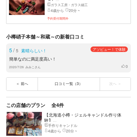
ガラス工房・ガラス細工
4歳から
20分 ~
予約受付期間外
小樽硝子本舗～和蔵～の新着口コミ
5
/
アソビュー！で体験
5
素晴らしい！
簡単なのに満足度高い！
0
いいね
2020/7/26
みみこさん
前へ
口コミ一覧（3）
次へ
この店舗のプラン
全4件
【北海道小樽・ジェルキャンドル作り体
験】...
手作りキャンドル
4歳から
20分 ~