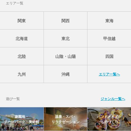
エリア一覧
関東
関西
東海
北海道
東北
甲信越
北陸
山陰・山陽
四国
九州
沖縄
エリア一覧へ
遊び一覧
ジャンル一覧へ
遊園地・
温泉・スパ・
ハンドメイド・
テーマパーク・美術館
リラクゼーション
ものづくり