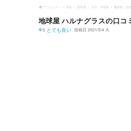
アソビュー！
関東
群馬県
渋川・伊香保
榛東村（北
地球屋 ハルナグラス
の口コ
4
/
とても良い
投稿日
2021/5/4 火
5