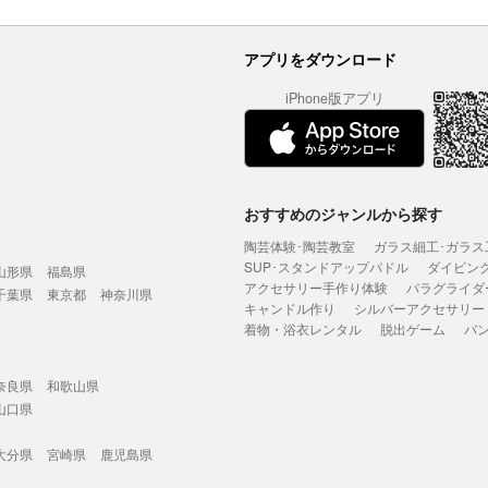
アプリをダウンロード
iPhone版アプリ
おすすめのジャンルから探す
陶芸体験･陶芸教室
ガラス細工･ガラス
SUP･スタンドアップパドル
ダイビン
山形県
福島県
アクセサリー手作り体験
パラグライダ
千葉県
東京都
神奈川県
キャンドル作り
シルバーアクセサリー
着物・浴衣レンタル
脱出ゲーム
バ
奈良県
和歌山県
山口県
大分県
宮崎県
鹿児島県