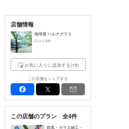
店舗情報
地球屋 ハルナグラス
口コミ(24)
お気に入りに追加する(18)
この店舗をシェアする
facebook
x
mail
この店舗のプラン
全4件
群馬・ガラス細工・