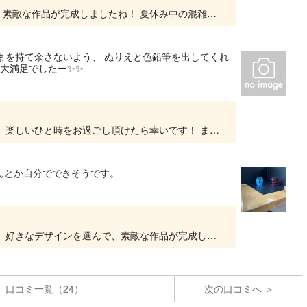
この度はご来店いただきありがとうございます。素敵な作品が完成しましたね！ 夏休み中の混雑で行き届かない点もあったかもしれません。お詫びいたします。 また機会がございましたら、ぜひお立ち...
ひまを持て余さないよう、 ぬりえと色鉛筆を出してくれ
員大満足でしたー✨✨
この度はご来店いただきありがとうございます。 楽しいひと時をお過ごし頂けたら幸いです！ また機会がありましたら是非お立ち寄りください。お待ちしております！
んとか自分でできそうです。
この度はご来店いただきありがとうございます。 好きなデザインを選んで、素敵な作品が完成しましたね！ また機会があれば是非お立ち寄りください。 お待ちしております。
口コミ一覧（24）
次の口コミへ