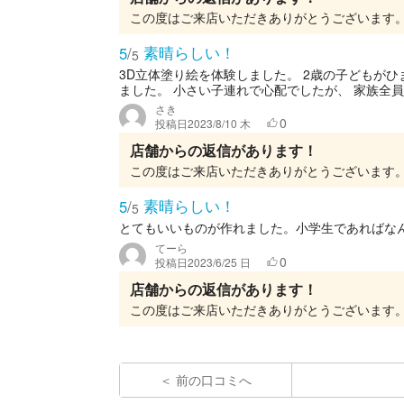
素晴らしい！
5
/
5
3D立体塗り絵を体験しました。 2歳の子どもが
ました。 小さい子連れで心配でしたが、 家族全
さき
0
投稿日
2023/8/10 木
店舗からの返信があります！
素晴らしい！
5
/
5
とてもいいものが作れました。小学生であればな
てーら
0
投稿日
2023/6/25 日
店舗からの返信があります！
前の口コミへ