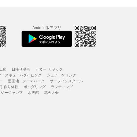
Android版アプリ
工房
日帰り温泉
カヌー･カヤック
グ・スキューバダイビング
シュノーケリング
ー
遊園地・テーマパーク
サーフィンスクール
 手作り体験
ボルダリング
ラフティング
ンジージャンプ
水族館
花火大会