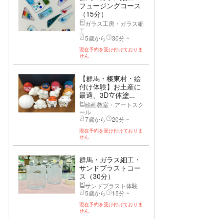
フュージングコース
（15分）
ガラス工房・ガラス細
工
5歳から
30分 ~
現在予約を受け付けておりま
せん
【群馬・榛東村・絵
付け体験】お土産に
最適、3D立体塗...
絵画教室・アートスク
ール
7歳から
20分 ~
現在予約を受け付けておりま
せん
群馬・ガラス細工・
サンドブラストコー
ス（30分）
サンドブラスト体験
5歳から
15分 ~
現在予約を受け付けておりま
せん