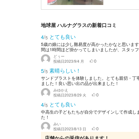
地球屋 ハルナグラスの新着口コミ
とても良い
4
/
5
5歳の娘には少し難易度が高かったかなと思いま
間は1時間ほど掛かってしまいましたが、スタッフ
どぅー
0
投稿日
2023/9/4 月
素晴らしい！
5
/
5
サンドブラストを体験しました。とても親切・丁
ました！良い思い出の品が出来ました！
みゆかえ
0
投稿日
2023/8/29 火
とても良い
4
/
5
中高生の子どもたちが自分でデザインして作成し
た！
みい
0
投稿日
2023/8/13 日
店舗からの返信があります！