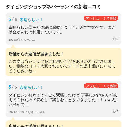
ダイビングショップネバーランドの新着口コミ
5
/
アソビュー！で体験
5
素晴らしい！
素晴らしい景色と体験に感動しました。おすすめです。また
機会があれば利用したいです。
0
いいね
2026/5/17
みーさん
店舗からの返信が届きました！
この度は当ショップをご利用いただきありがとうございまし
た。素敵な口コミ大変うれしいです！また是非遊びにいらし
てくださいね...
5
/
アソビュー！で体験
5
素晴らしい！
ダイビング初めてですごく緊張したけど 丁寧にお姉さんが教
えてくれたので安心して楽しむことができました！！ いい思
い出がで...
0
いいね
2024/10/26
こなちょるさん
店舗からの返信が届きました！