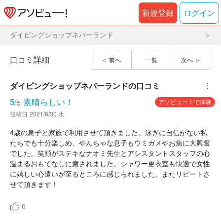
新規登録
ログイン
ダイビングショップネバーランド
口コミ詳細
前へ
一覧
次へ
ダイビングショップネバーランド
の口コミ
︙
5
/
素晴らしい！
アソビュー！で体験
5
投稿日
2021/6/30 水
4歳の息子と家族で利用させて頂きました。泳ぎに自信がない私
たちでも十分楽しめ、やんちゃな息子もウミガメやお魚に大興奮
でした。笑顔がステキなナオミ先生とアシスタントスタッフの心
温まるおもてなしに癒されました。シャワー更衣室も快適で女性
に嬉しい心遣いが至るところに感じられました。またリピートさ
せて頂きます！
0