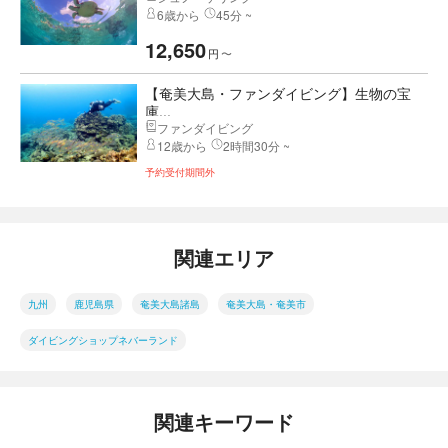
6歳から
45分 ~
12,650
円
〜
【奄美大島・ファンダイビング】生物の宝
庫...
ファンダイビング
12歳から
2時間30分 ~
予約受付期間外
関連エリア
九州
鹿児島県
奄美大島諸島
奄美大島・奄美市
ダイビングショップネバーランド
関連キーワード