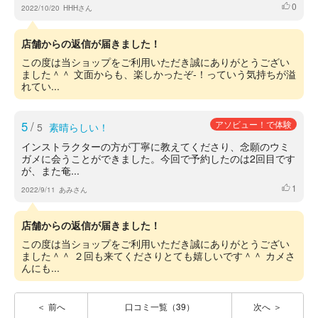
0
いいね
2022/10/20
HHHさん
店舗からの返信が届きました！
この度は当ショップをご利用いただき誠にありがとうござい
ました＾＾ 文面からも、楽しかったぞ-！っていう気持ちが溢
れてい...
5
/
アソビュー！で体験
5
素晴らしい！
インストラクターの方が丁寧に教えてくださり、念願のウミ
ガメに会うことができました。今回で予約したのは2回目です
が、また奄...
1
いいね
2022/9/11
あみさん
店舗からの返信が届きました！
この度は当ショップをご利用いただき誠にありがとうござい
ました＾＾ ２回も来てくださりとても嬉しいです＾＾ カメさ
んにも...
前へ
口コミ一覧（39）
次へ