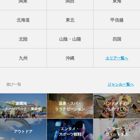
関東
関西
東海
北海道
東北
甲信越
北陸
山陰・山陽
四国
九州
沖縄
エリア一覧へ
遊び一覧
ジャンル一覧へ
遊園地・
温泉・スパ・
ハンドメイド・
テーマパーク・美術館
リラクゼーション
ものづくり
エンタメ・
スポーツ・
アウトドア
スポーツ観戦
フィットネス