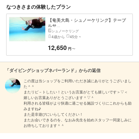
なつきさまの体験したプラン
【奄美大島・シュノーケリング】テーブ
ルサ...
シュノーケリング
4歳から
45分 ~
12,650
〜
円
「ダイビングショップネバーランド」からの返信
この度は当ショップをご利用いただき誠にありがとうございまし
た＾＾

またリピ－トしたい！というお言葉がとても嬉しいです＞▽＜

嬉しいお言葉ありがとうございます＾▽＾

利用される皆様がより快適に過ごせる施設づくりにこれからも励
みますね♪

また是非遊びにいらしてください！

またお会いできるのを、なおみ先生を始めスタッフ一同楽しみに
お待ちしております＾＾