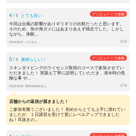
4
/
アソビュー！で体験
5
とても良い
今回は台風の影響がありギリギリの出航だったと思います。
そのため、魚や海ガメにはあまり会えず残念でした。しかし
ながら、体験...
0
いいね
2024/8/27
パパさん
5
/
アソビュー！で体験
5
素晴らしい！
スキンダイビングのライセンス取得のコースで参加させてい
ただきました！ 実践も丁寧に説明していただき、潜水時の危
険な事 や...
0
いいね
2024/6/30
Kichamocoさん
店舗からの返信が届きました！
ご参加有難うございました！ 初めからとても上手に潜れてい
ましたが、１日講習を受けて更にレベルアップできました
ね！耳抜きの...
アソビュー！で体験