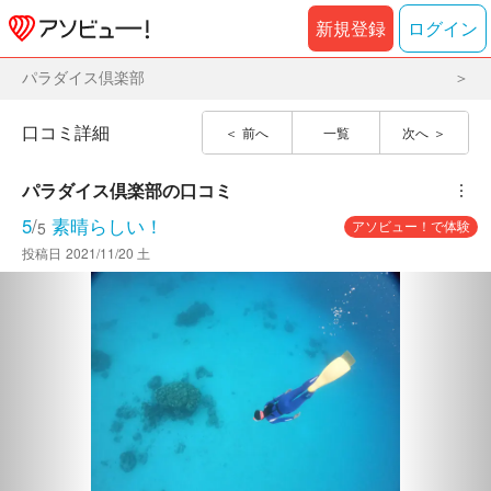
新規登録
ログイン
パラダイス倶楽部
口コミ詳細
前へ
一覧
次へ
パラダイス倶楽部
の口コミ
︙
5
/
素晴らしい！
アソビュー！で体験
5
投稿日
2021/11/20 土