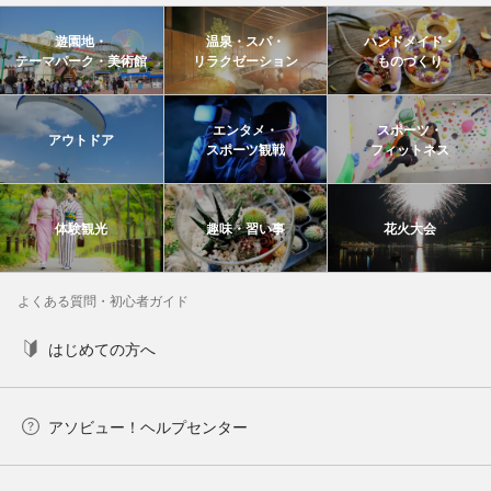
遊園地・
温泉・スパ・
ハンドメイド・
テーマパーク・美術館
リラクゼーション
ものづくり
エンタメ・
スポーツ・
アウトドア
スポーツ観戦
フィットネス
体験観光
趣味・習い事
花火大会
よくある質問・初心者ガイド
はじめての方へ
アソビュー！ヘルプセンター