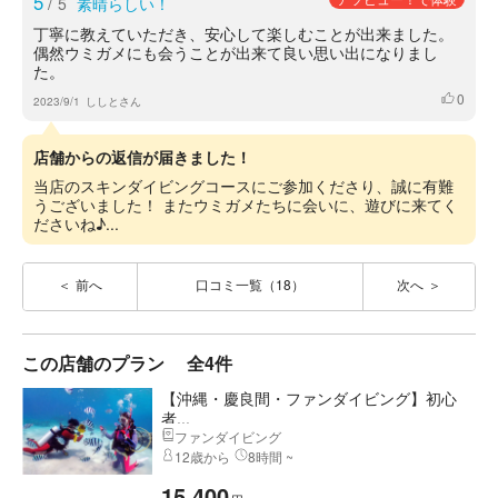
5
/
5
素晴らしい！
丁寧に教えていただき、安心して楽しむことが出来ました。
偶然ウミガメにも会うことが出来て良い思い出になりまし
た。
0
いいね
2023/9/1
ししとさん
店舗からの返信が届きました！
当店のスキンダイビングコースにご参加くださり、誠に有難
うございました！ またウミガメたちに会いに、遊びに来てく
ださいね♪...
前へ
口コミ一覧（18）
次へ
この店舗のプラン
全4件
【沖縄・慶良間・ファンダイビング】初心
者...
ファンダイビング
12歳から
8時間 ~
15,400