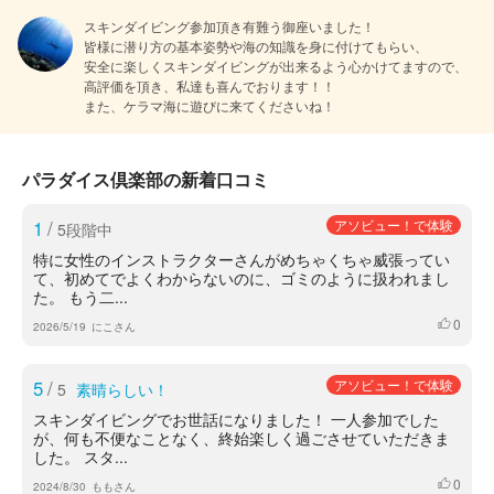
スキンダイビング参加頂き有難う御座いました！

皆様に潜り方の基本姿勢や海の知識を身に付けてもらい、

安全に楽しくスキンダイビングが出来るよう心かけてますので、

高評価を頂き、私達も喜んでおります！！

また、ケラマ海に遊びに来てくださいね！
パラダイス倶楽部の新着口コミ
1
/
アソビュー！で体験
5段階中
特に女性のインストラクターさんがめちゃくちゃ威張ってい
て、初めてでよくわからないのに、ゴミのように扱われまし
た。 もう二...
0
いいね
2026/5/19
にこさん
5
/
アソビュー！で体験
5
素晴らしい！
スキンダイビングでお世話になりました！ 一人参加でした
が、何も不便なことなく、終始楽しく過ごさせていただきま
した。 スタ...
0
いいね
2024/8/30
ももさん