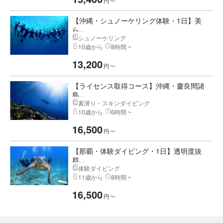
円
〜
【沖縄・シュノーケリング体験・1日】美
ら...
シュノーケリング
10歳から
8時間 ~
13,200
円
〜
【ライセンス取得コース】沖縄・慶良間諸
島...
素潜り・スキンダイビング
10歳から
6時間 ~
16,500
円
〜
【那覇・体験ダイビング・1日】透明度抜
群...
体験ダイビング
11歳から
8時間 ~
16,500
円
〜