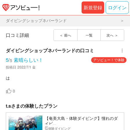
新規登録
ログイン
ダイビングショップネバーランド
口コミ詳細
前へ
一覧
次へ
ダイビングショップネバーランド
の口コミ
︙
5
/
素晴らしい！
アソビュー！で体験
5
投稿日
2022/7/1 金
は
0
t.sさまの体験したプラン
【奄美大島・体験ダイビング】憧れのダ
イビ...
体験ダイビング