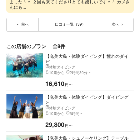
ました＾＾ ２回も来てくださりとても嬉しいです＾＾ カメさ
んにも...
前へ
口コミ一覧（39）
次へ
この店舗のプラン
全8件
【奄美大島・体験ダイビング】憧れのダイ
ビ...
体験ダイビング
10歳から
2時間30分 ~
16,610
円
〜
【奄美大島・体験ダイビング】ダイビング
と...
体験ダイビング
10歳から
5時間 ~
29,800
円
〜
【奄美大島・シュノーケリング】テーブル