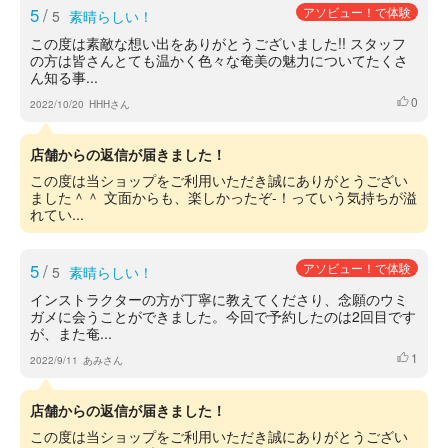
5
/
アソビュー！で体験
5
素晴らしい！
この度は素敵な想い出をありがとうございました!! スタッフ
の方は皆さんとても温かく色々な奄美の魅力についてたくさ
ん知る事...
0
いいね
2022/10/20
HHHさん
店舗からの返信が届きました！
この度は当ショップをご利用いただき誠にありがとうござい
ました＾＾ 文面からも、楽しかったぞ-！っていう気持ちが溢
れてい...
5
/
アソビュー！で体験
5
素晴らしい！
インストラクターの方が丁寧に教えてくださり、念願のウミ
ガメに会うことができました。今回で予約したのは2回目です
が、また奄...
1
いいね
2022/9/11
あみさん
店舗からの返信が届きました！
この度は当ショップをご利用いただき誠にありがとうござい