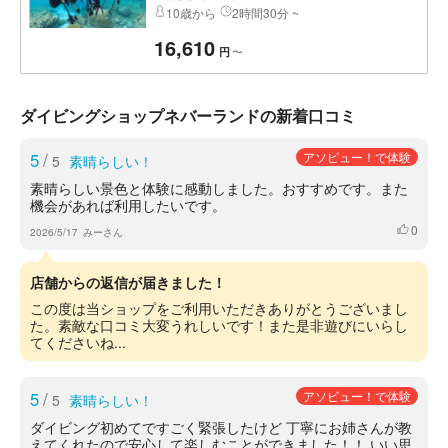
10歳から
2時間30分 ~
16,610
〜
円
ダイビングショップネバーランドの新着口コミ
5
/
アソビュー！で体験
5
素晴らしい！
素晴らしい景色と体験に感動しました。おすすめです。また
機会があれば利用したいです。
0
いいね
2026/5/17
みーさん
店舗からの返信が届きました！
この度は当ショップをご利用いただきありがとうございまし
た。素敵な口コミ大変うれしいです！また是非遊びにいらし
てくださいね...
5
/
アソビュー！で体験
5
素晴らしい！
ダイビング初めてですごく緊張したけど 丁寧にお姉さんが教
えてくれたので安心して楽しむことができました！！ いい思