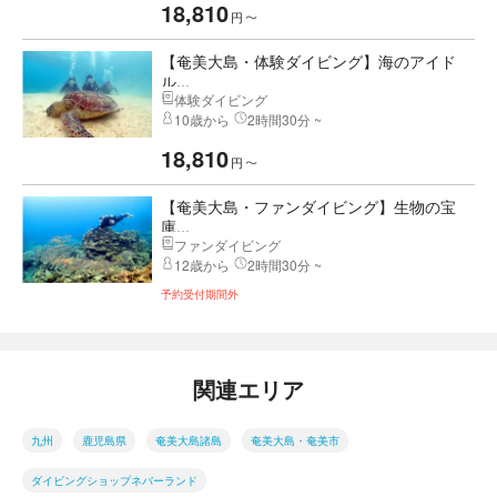
18,810
円
〜
【奄美大島・体験ダイビング】海のアイド
ル...
体験ダイビング
10歳から
2時間30分 ~
18,810
円
〜
【奄美大島・ファンダイビング】生物の宝
庫...
ファンダイビング
12歳から
2時間30分 ~
予約受付期間外
関連エリア
九州
鹿児島県
奄美大島諸島
奄美大島・奄美市
ダイビングショップネバーランド