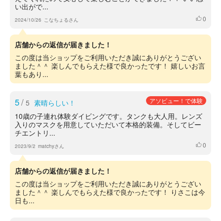
い出がで...
0
いいね
2024/10/26
こなちょるさん
店舗からの返信が届きました！
この度は当ショップをご利用いただき誠にありがとうござい
ました＾＾ 楽しんでもらえた様で良かったです！ 嬉しいお言
葉もあり...
5
/
アソビュー！で体験
5
素晴らしい！
10歳の子連れ体験ダイビングです。タンクも大人用。レンズ
入りのマスクを用意していただいて本格的装備。そしてビー
チエントリ...
0
いいね
2023/9/2
matchyさん
店舗からの返信が届きました！
この度は当ショップをご利用いただき誠にありがとうござい
ました＾＾ 楽しんでもらえた様で良かったです！ りさこは今
日も...