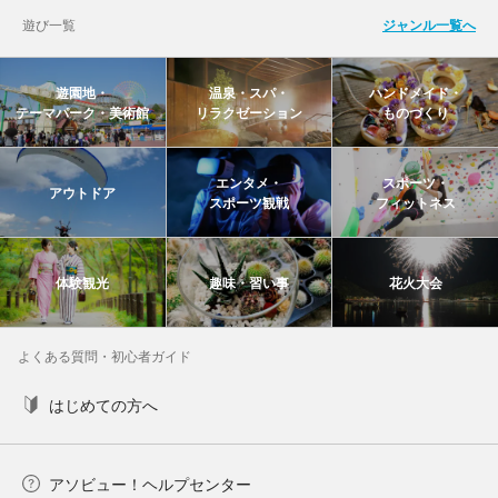
遊び一覧
ジャンル一覧へ
遊園地・
温泉・スパ・
ハンドメイド・
テーマパーク・美術館
リラクゼーション
ものづくり
エンタメ・
スポーツ・
アウトドア
スポーツ観戦
フィットネス
体験観光
趣味・習い事
花火大会
よくある質問・初心者ガイド
はじめての方へ
アソビュー！ヘルプセンター