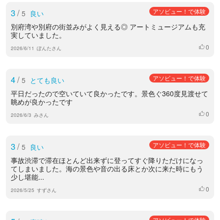
3
/
アソビュー！で体験
5
良い
別府湾や別府の街並みがよく見える◎ アートミュージアムも充
実していました。
0
いいね
2026/6/11
ぽんたさん
4
/
アソビュー！で体験
5
とても良い
平日だったので空いていて良かったです。景色ぐ360度見渡せて
眺めが良かったです
0
いいね
2026/6/3
みさん
3
/
アソビュー！で体験
5
良い
事故渋滞で滞在ほとんど出来ずに登ってすぐ降りただけになっ
てしまいました。海の景色や音の出る床とか次に来た時にもう
少し堪能...
0
いいね
2026/5/25
すずさん
アソビュー！で体験