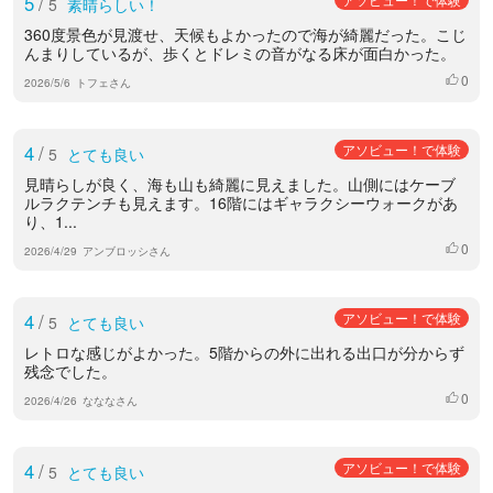
5
/
5
素晴らしい！
360度景色が見渡せ、天候もよかったので海が綺麗だった。こじ
んまりしているが、歩くとドレミの音がなる床が面白かった。
0
いいね
2026/5/6
トフェさん
4
/
アソビュー！で体験
5
とても良い
見晴らしが良く、海も山も綺麗に見えました。山側にはケーブ
ルラクテンチも見えます。16階にはギャラクシーウォークがあ
り、1...
0
いいね
2026/4/29
アンブロッシさん
4
/
アソビュー！で体験
5
とても良い
レトロな感じがよかった。5階からの外に出れる出口が分からず
残念でした。
0
いいね
2026/4/26
なななさん
4
/
アソビュー！で体験
5
とても良い