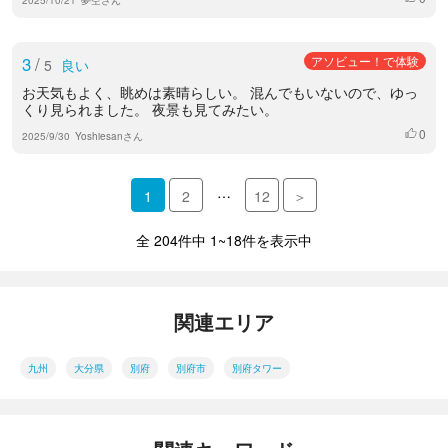
3
/
アソビュー！で体験
5
良い
お天気もよく、眺めは素晴らしい。 混んでもいないので、ゆっ
くり見られました。 夜景も見てみたい。
0
いいね
2025/9/30
Yoshiesanさん
…
1
2
12
＞
全 204件中 1~18件を表示中
関連エリア
九州
大分県
別府
別府市
別府タワー