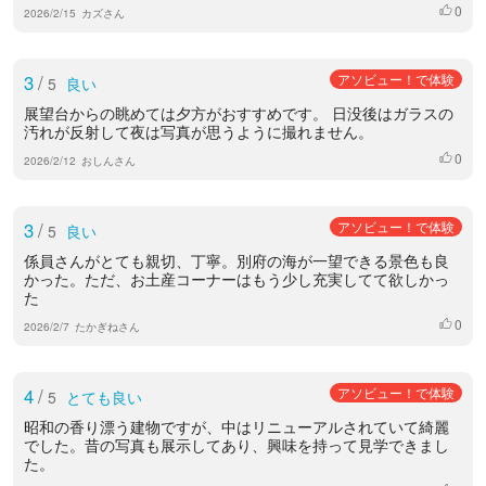
0
いいね
2026/2/15
カズさん
3
/
アソビュー！で体験
5
良い
展望台からの眺めては夕方がおすすめです。 日没後はガラスの
汚れが反射して夜は写真が思うように撮れません。
0
いいね
2026/2/12
おしんさん
3
/
アソビュー！で体験
5
良い
係員さんがとても親切、丁寧。別府の海が一望できる景色も良
かった。ただ、お土産コーナーはもう少し充実してて欲しかっ
た
0
いいね
2026/2/7
たかぎねさん
4
/
アソビュー！で体験
5
とても良い
昭和の香り漂う建物ですが、中はリニューアルされていて綺麗
でした。昔の写真も展示してあり、興味を持って見学できまし
た。