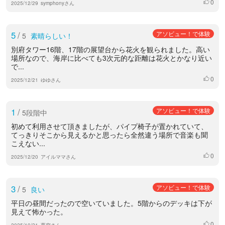
0
いいね
2025/12/29
symphonyさん
5
/
アソビュー！で体験
5
素晴らしい！
別府タワー16階、17階の展望台から花火を観られました。高い
場所なので、海岸に比べても3次元的な距離は花火とかなり近い
で...
0
いいね
2025/12/21
ゆゆさん
1
/
アソビュー！で体験
5段階中
初めて利用させて頂きましたが、パイプ椅子が置かれていて、
てっきりそこから見えるかと思ったら全然違う場所で音楽も聞
こえない...
0
いいね
2025/12/20
アイルママさん
3
/
アソビュー！で体験
5
良い
平日の昼間だったので空いていました。5階からのデッキは下が
見えて怖かった。
0
いいね
2025/10/21
夢空さん