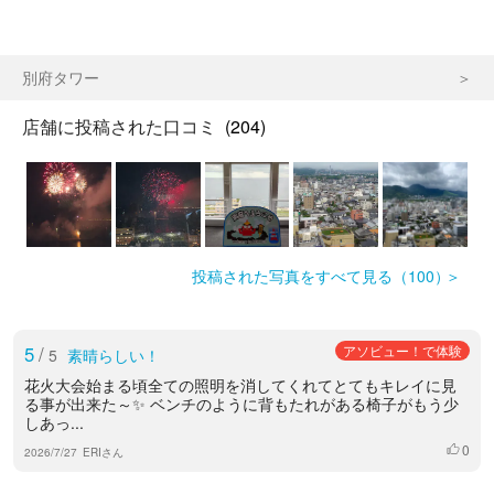
別府タワー
店舗に投稿された口コミ
(204)
投稿された写真をすべて見る（100）
5
/
アソビュー！で体験
5
素晴らしい！
花火大会始まる頃全ての照明を消してくれてとてもキレイに見
る事が出来た～✨ ベンチのように背もたれがある椅子がもう少
しあっ...
0
いいね
2026/7/27
ERIさん