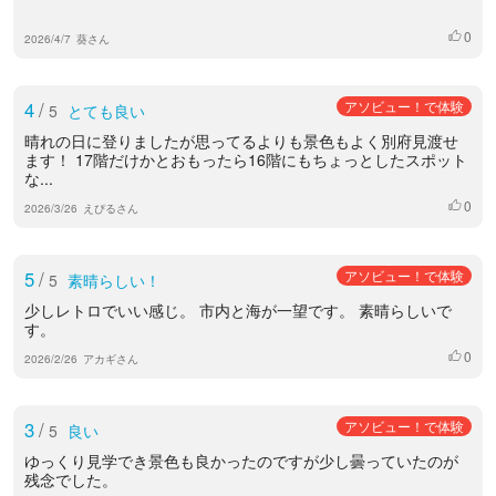
0
いいね
2026/4/7
葵さん
4
/
アソビュー！で体験
5
とても良い
晴れの日に登りましたが思ってるよりも景色もよく別府見渡せ
ます！ 17階だけかとおもったら16階にもちょっとしたスポット
な...
0
いいね
2026/3/26
えぴるさん
5
/
アソビュー！で体験
5
素晴らしい！
少しレトロでいい感じ。 市内と海が一望です。 素晴らしいで
す。
0
いいね
2026/2/26
アカギさん
3
/
アソビュー！で体験
5
良い
ゆっくり見学でき景色も良かったのですが少し曇っていたのが
残念でした。