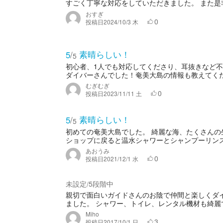
すごく丁寧な対応をしていただきました。 また是
おすぎ
0
投稿日
2024/10/3 木
素晴らしい！
5
/
5
初心者、1人でも対応してくださり、耳抜きなど
ダイバーさんでした！奄美大島の情報も教えてくだ
むぎむぎ
0
投稿日
2023/11/11 土
素晴らしい！
5
/
5
初めての奄美大島でした。 綺麗な海、たくさんの
ショップに戻ると温水シャワーとシャンプーリンス
あおうみ
0
投稿日
2021/12/1 水
未設定
5段階中
/
親切で面白いガイドさんのお陰で仲間と楽しくダ
ました。 シャワー、トイレ、レンタル機材も綺麗で安
Miho
3
投稿日
2017/10/1 日