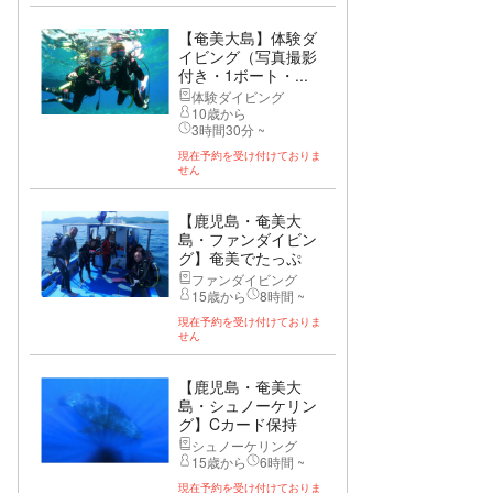
【奄美大島】体験ダ
イビング（写真撮影
付き・1ボート・...
体験ダイビング
10歳から
3時間30分 ~
現在予約を受け付けておりま
せん
【鹿児島・奄美大
島・ファンダイビン
グ】奄美でたっぷ
り...
ファンダイビング
15歳から
8時間 ~
現在予約を受け付けておりま
せん
【鹿児島・奄美大
島・シュノーケリン
グ】Cカード保持
者...
シュノーケリング
15歳から
6時間 ~
現在予約を受け付けておりま