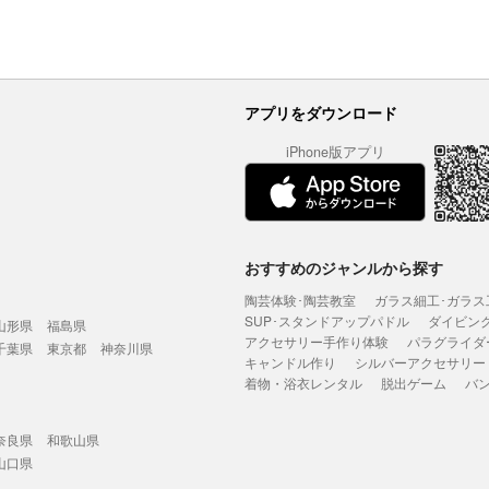
アプリをダウンロード
iPhone版アプリ
おすすめのジャンルから探す
陶芸体験･陶芸教室
ガラス細工･ガラス
SUP･スタンドアップパドル
ダイビン
山形県
福島県
アクセサリー手作り体験
パラグライダ
千葉県
東京都
神奈川県
キャンドル作り
シルバーアクセサリー
着物・浴衣レンタル
脱出ゲーム
バ
奈良県
和歌山県
山口県