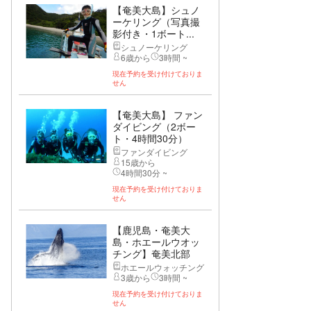
【奄美大島】シュノ
ーケリング（写真撮
影付き・1ボート...
シュノーケリング
6歳から
3時間 ~
現在予約を受け付けておりま
せん
【奄美大島】 ファン
ダイビング（2ボー
ト・4時間30分）
ファンダイビング
15歳から
4時間30分 ~
現在予約を受け付けておりま
せん
【鹿児島・奄美大
島・ホエールウオッ
チング】奄美北部
ホ...
ホエールウォッチング
3歳から
3時間 ~
現在予約を受け付けておりま
せん