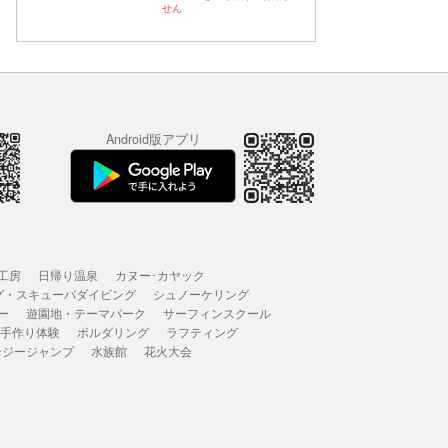
せん
Android版アプリ
工房
日帰り温泉
カヌー･カヤック
グ・スキューバダイビング
シュノーケリング
ー
遊園地・テーマパーク
サーフィンスクール
 手作り体験
ボルダリング
ラフティング
ンジージャンプ
水族館
花火大会