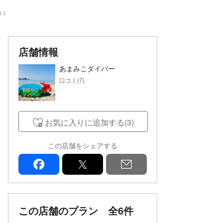
コミ
店舗情報
あまみこダイバー
口コミ(7)
お気に入りに追加する(3)
この店舗をシェアする
facebook
x
mail
この店舗のプラン
全6件