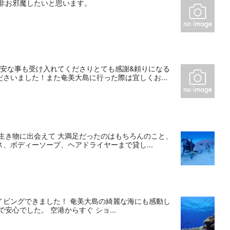
非お邪魔したいと思います。
不安な事も受け入れてくださりとても感謝&頼りになる
さいました！また奄美大島に行った際は宜しくお...
生き物に出会えて 大満足だったのはもちろんのこと、
、ボディーソープ、ヘアドライヤーまで貸し...
イビングできました！ 奄美大島の綺麗な海にも感動し
心でした。 空港からすぐ ショ...