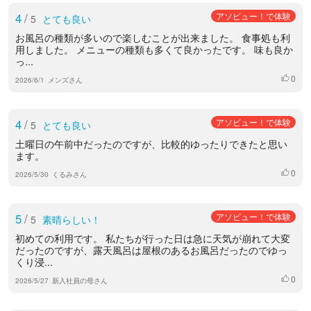
4
/
アソビュー！で体験
5
とても良い
お風呂の種類が多いので楽しむことが出来ました。 食事処も利
用しました。 メニューの種類も多くて良かったです。 味も良か
っ...
0
いいね
2026/6/1
メンズさん
4
/
アソビュー！で体験
5
とても良い
土曜日の午前中だったのですが、比較的ゆったりできたと思い
ます。
0
いいね
2026/5/30
くるみさん
5
/
アソビュー！で体験
5
素晴らしい！
初めての利用です。 私たちが行った日は急に天気が崩れて大変
だったのですが、露天風呂は屋根のあるお風呂だったのでゆっ
くり浸...
0
いいね
2026/5/27
新入社員の母さん