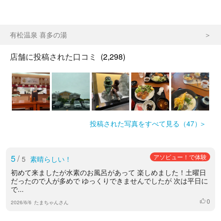
有松温泉 喜多の湯
店舗に投稿された口コミ
(2,298)
投稿された写真をすべて見る（47）
5
/
アソビュー！で体験
5
素晴らしい！
初めて来ましたが水素のお風呂があって 楽しめました！土曜日
だったので人が多めで ゆっくりできませんでしたが 次は平日に
で...
0
いいね
2026/6/6
たまちゃんさん