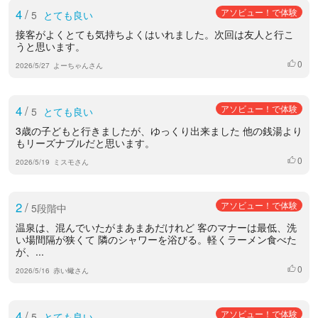
4
/
アソビュー！で体験
5
とても良い
接客がよくとても気持ちよくはいれました。次回は友人と行こ
うと思います。
0
いいね
2026/5/27
よーちゃんさん
4
/
アソビュー！で体験
5
とても良い
3歳の子どもと行きましたが、ゆっくり出来ました 他の銭湯より
もリーズナブルだと思います。
0
いいね
2026/5/19
ミスモさん
2
/
アソビュー！で体験
5段階中
温泉は、混んでいたがまあまあだけれど 客のマナーは最低、洗
い場間隔が狭くて 隣のシャワーを浴びる。軽くラーメン食べた
が、...
0
いいね
2026/5/16
赤い蠍さん
4
/
アソビュー！で体験
5
とても良い