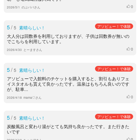
0
いいね
2026/5/1
のぶパパさん
5
/
アソビュー！で体験
5
素晴らしい！
大人分は回数券を利用しておりますが、子供は回数券が無いの
でこちらを利用しています。
0
いいね
2026/4/30
とーますさん
5
/
アソビュー！で体験
5
素晴らしい！
アソビューで入館料のチケットを購入すると、割引もありフェ
イスタオルも貰えて良かったです。温泉はもちろん良いのです
が、駐車...
0
いいね
2026/4/18
mama♡さん
5
/
アソビュー！で体験
5
素晴らしい！
炭酸風呂と変わり湯がとても気持ち良かったです。また行きた
いです
0
いいね
2026/4/18
ちゃこぼさん