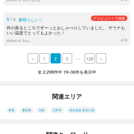
5
/
アソビュー！で体験
5
素晴らしい！
外の座るところでずーっとおしゃべりしていました。 サウナも
いい温度でとってもよかった！
0
いいね
2026/4/13
Sさん
…
＜
1
2
3
128
＞
全 2,298件中 19~36件を表示中
関連エリア
東海
愛知県
知多
大府市
有松温泉 喜多の湯