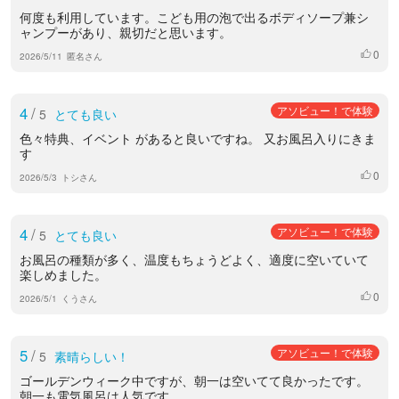
何度も利用しています。こども用の泡で出るボディソープ兼シ
ャンプーがあり、親切だと思います。
0
いいね
2026/5/11
匿名さん
4
/
アソビュー！で体験
5
とても良い
色々特典、イベント があると良いですね。 又お風呂入りにきま
す
0
いいね
2026/5/3
トシさん
4
/
アソビュー！で体験
5
とても良い
お風呂の種類が多く、温度もちょうどよく、適度に空いていて
楽しめました。
0
いいね
2026/5/1
くうさん
5
/
アソビュー！で体験
5
素晴らしい！
ゴールデンウィーク中ですが、朝一は空いてて良かったです。
朝一も電気風呂は人気です。