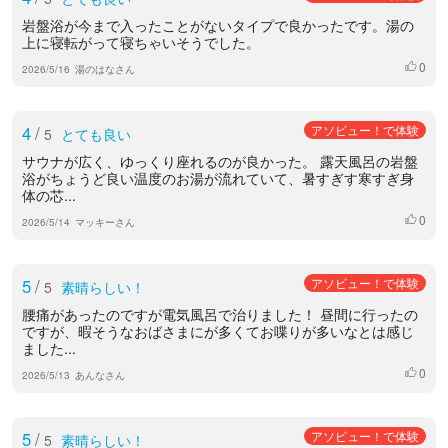
岩盤浴が今まで入ったことがないタイプで良かったです。湯の
上に寝転がって寝ちゃいそうでした。
0
いいね
2026/5/16
湯のはなさん
4
/
アソビュー！で体験
5
とても良い
サウナが広く、ゆっくり座れるのが良かった。 露天風呂の岩盤
浴がちょうど良い温度のお湯が流れていて、暑すぎす寒すぎ身
体の芯...
0
いいね
2026/5/14
マッキーさん
5
/
アソビュー！で体験
5
素晴らしい！
腰痛があったのですが電気風呂で治りました！ 昼間に行ったの
ですが、暇そうなおばさまにが多くてお喋りが多いなとは感じ
ました...
0
いいね
2026/5/13
あんなさん
5
/
アソビュー！で体験
5
素晴らしい！