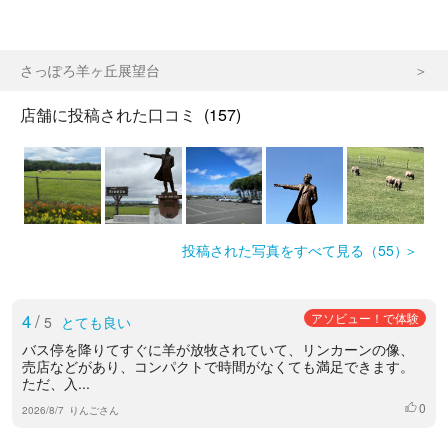
さっぽろ羊ヶ丘展望台
店舗に投稿された口コミ
(157)
投稿された写真をすべて見る（55）
4
/
アソビュー！で体験
5
とても良い
バス停を降りてすぐに羊が放牧されていて、リンカーンの像、
売店などがあり、コンパクトで時間がなくても満足できます。
ただ、入...
0
いいね
2026/8/7
りんごさん