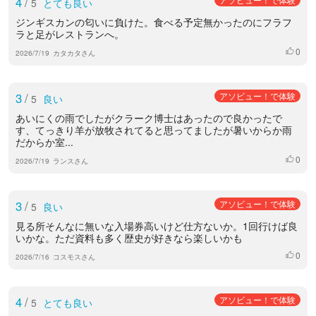
4
/
5
とても良い
ジンギスカンの匂いに負けた。食べる予定無かったのにフラフ
ラと足がレストランへ。
0
いいね
2026/7/19
カタカタさん
3
/
アソビュー！で体験
5
良い
あいにくの雨でしたがクラーク博士はあったので良かったで
す、てっきり羊が放牧されてると思ってましたが暑いからか雨
だからか室...
0
いいね
2026/7/19
ランスさん
3
/
アソビュー！で体験
5
良い
見る所そんなに無いな入場券高いけど仕方ないか。1回行けば良
いかな。ただ資料も多く歴史が好きなら楽しいかも
0
いいね
2026/7/16
コスモスさん
4
/
アソビュー！で体験
5
とても良い