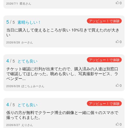
0
いいね
2026/7/1
匿名さん
5
/
アソビュー！で体験
5
素晴らしい！
当日に購入して使えるところが良い 10%引きで買えたのが大き
い
0
いいね
2026/6/28
かーさん
4
/
アソビュー！で体験
5
とても良い
チケット確認に行列が出来てたので、購入済みの人達は別窓口
で確認してほしかった。眺めも良いし、写真撮影サービス、ラ
ベンダー...
0
いいね
2026/6/28
ぽこちょみーさん
4
/
アソビュー！で体験
5
とても良い
係りの方が無料でクラーク博士の銅像と一緒に個々のスマホで
撮ってくれました。
0
いいね
2026/6/27
えりさん