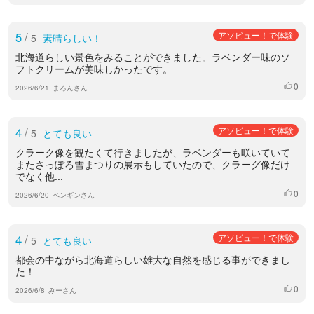
5
/
アソビュー！で体験
5
素晴らしい！
北海道らしい景色をみることができました。ラベンダー味のソ
フトクリームが美味しかったです。
0
いいね
2026/6/21
まろんさん
4
/
アソビュー！で体験
5
とても良い
クラーク像を観たくて行きましたが、ラベンダーも咲いていて
またさっぽろ雪まつりの展示もしていたので、クラーグ像だけ
でなく他...
0
いいね
2026/6/20
ペンギンさん
4
/
アソビュー！で体験
5
とても良い
都会の中ながら北海道らしい雄大な自然を感じる事ができまし
た！
0
いいね
2026/6/8
みーさん