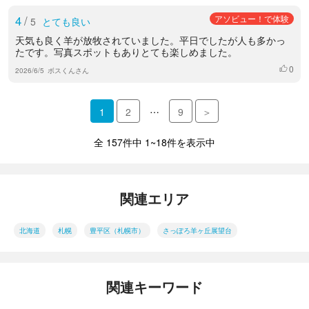
4
/
アソビュー！で体験
5
とても良い
天気も良く羊が放牧されていました。平日でしたが人も多かっ
たです。写真スポットもありとても楽しめました。
0
いいね
2026/6/5
ボスくんさん
…
1
2
9
＞
全 157件中 1~18件を表示中
関連エリア
北海道
札幌
豊平区（札幌市）
さっぽろ羊ヶ丘展望台
関連キーワード