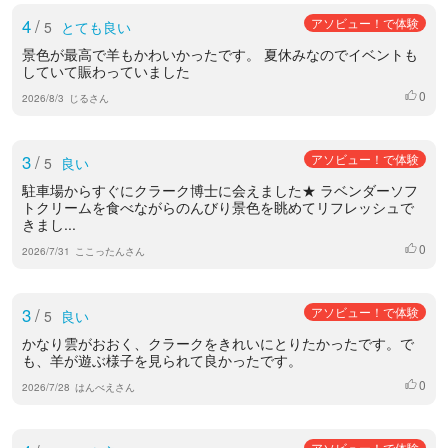
4
/
アソビュー！で体験
5
とても良い
景色が最高で羊もかわいかったです。 夏休みなのでイベントも
していて賑わっていました
0
いいね
2026/8/3
じるさん
3
/
アソビュー！で体験
5
良い
駐車場からすぐにクラーク博士に会えました★ ラベンダーソフ
トクリームを食べながらのんびり景色を眺めてリフレッシュで
きまし...
0
いいね
2026/7/31
ここったんさん
3
/
アソビュー！で体験
5
良い
かなり雲がおおく、クラークをきれいにとりたかったです。で
も、羊が遊ぶ様子を見られて良かったです。
0
いいね
2026/7/28
はんべえさん
アソビュー！で体験