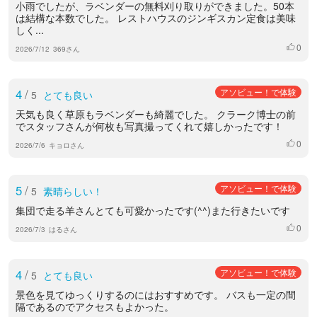
小雨でしたが、ラベンダーの無料刈り取りができました。50本
は結構な本数でした。 レストハウスのジンギスカン定食は美味
しく...
0
いいね
2026/7/12
369さん
4
/
アソビュー！で体験
5
とても良い
天気も良く草原もラベンダーも綺麗でした。 クラーク博士の前
でスタッフさんが何枚も写真撮ってくれて嬉しかったです！
0
いいね
2026/7/6
キョロさん
5
/
アソビュー！で体験
5
素晴らしい！
集団で走る羊さんとても可愛かったです(^^)また行きたいです
0
いいね
2026/7/3
はるさん
4
/
アソビュー！で体験
5
とても良い
景色を見てゆっくりするのにはおすすめです。 バスも一定の間
隔であるのでアクセスもよかった。