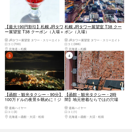
【最大190円割引】札幌 JRタワ
札幌 JRタワー展望室 T38 クー
ー展望室 T38 クーポン（入場＋
ポン（入場）
ケーキセット）
JRタワー展望室 タワー・スリーエイト
JRタワー展望室 タワー・スリーエイト
口コミ(700)
口コミ(386)
北海道
札幌
北海道
札幌
3位
4位
【函館・観光タクシー・90分】
【函館・観光タクシー・2時
100万ドルの夜景を眺めに！ジ
間】地元密着ならではの穴場
ャンボタクシー・函館夜景コー
へ！小型タクシー・スマイルコ
道南ハイヤー
道南ハイヤー
ス
ース
口コミ(3)
口コミ(1)
北海道
函館・大沼・松前
北海道
函館・大沼・松前