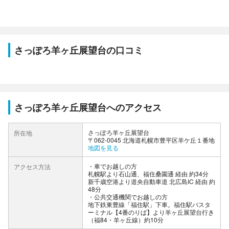
さっぽろ羊ヶ丘展望台の口コミ
さっぽろ羊ヶ丘展望台へのアクセス
さっぽろ羊ヶ丘展望台
所在地
〒062-0045 北海道札幌市豊平区羊ケ丘１番地
地図を見る
車でお越しの方
アクセス方法
札幌駅より石山通、福住桑園通 経由 約34分
新千歳空港より道央自動車道 北広島IC 経由 約
48分
公共交通機関でお越しの方
地下鉄東豊線「福住駅」下車。福住駅バスタ
ーミナル【4番のりば】より羊ヶ丘展望台行き
（福84・羊ヶ丘線）約10分