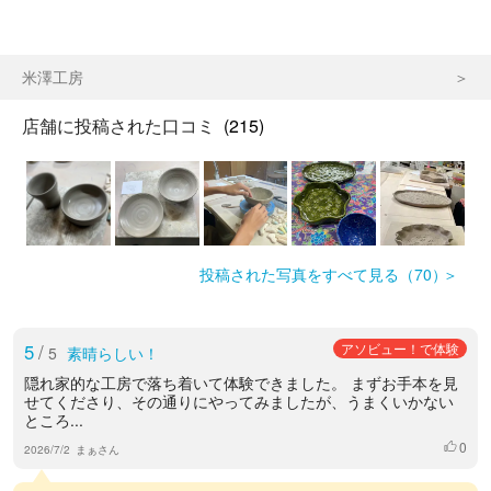
米澤工房
店舗に投稿された口コミ
(215)
投稿された写真をすべて見る（70）
5
/
アソビュー！で体験
5
素晴らしい！
隠れ家的な工房で落ち着いて体験できました。 まずお手本を見
せてくださり、その通りにやってみましたが、うまくいかない
ところ...
0
いいね
2026/7/2
まぁさん