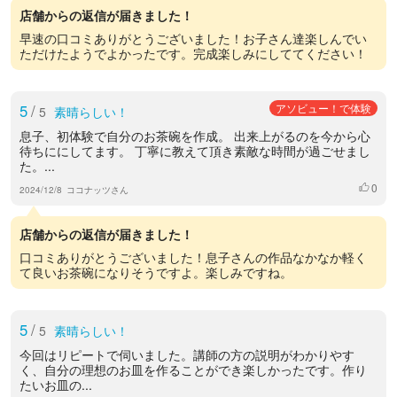
店舗からの返信が届きました！
早速の口コミありがとうございました！お子さん達楽しんでい
ただけたようでよかったです。完成楽しみにしててください！
5
/
アソビュー！で体験
5
素晴らしい！
息子、初体験で自分のお茶碗を作成。 出来上がるのを今から心
待ちににしてます。 丁寧に教えて頂き素敵な時間が過ごせまし
た。...
0
いいね
2024/12/8
ココナッツさん
店舗からの返信が届きました！
口コミありがとうございました！息子さんの作品なかなか軽く
て良いお茶碗になりそうですよ。楽しみですね。
5
/
5
素晴らしい！
今回はリピートで伺いました。講師の方の説明がわかりやす
く、自分の理想のお皿を作ることができ楽しかったです。作り
たいお皿の...