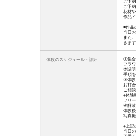
ご予約
ご予約
花材や
作品イ
■作品
当日お
また、
きます
①集合
体験のスケジュール・詳細
フラワ
②説明
手順を
③体験
お打合
ご相談
※体験
フリー
④解散
体験後
写真撮
※上記
当日の