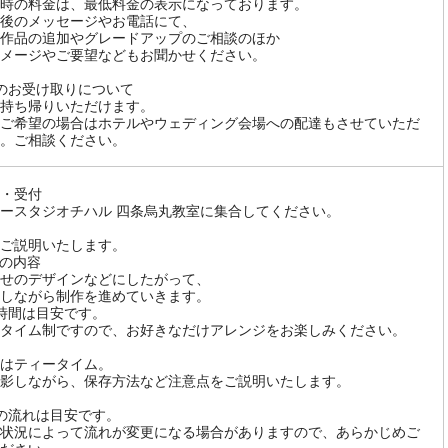
時の料金は、最低料金の表示になっております。
後のメッセージやお電話にて、
作品の追加やグレードアップのご相談のほか
メージやご要望などもお聞かせください。
のお受け取りについて
持ち帰りいただけます。
ご希望の場合はホテルやウェディング会場への配達もさせていただ
。ご相談ください。
・受付
ースタジオチハル 四条烏丸教室に集合してください。
ご説明いたします。
の内容
せのデザインなどにしたがって、
しながら制作を進めていきます。
時間は目安です。
タイム制ですので、お好きなだけアレンジをお楽しみください。
はティータイム。
影しながら、保存方法など注意点をご説明いたします。
の流れは目安です。
状況によって流れが変更になる場合がありますので、あらかじめご