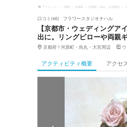
アソビュー！
関西
京都府
河原町・烏丸・大宮周辺
口コミ(46)
フラワースタジオチハル
【京都市・ウェディングアイ
出に。リングピローや両親
京都府
河原町・烏丸・大宮周辺
ウ
アクティビティ概要
アクセ