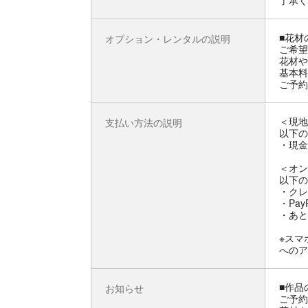
了承く
■花材
オプション・レンタルの説明
ご希望
花材や
基本料
ご予約
＜現地
支払い方法の説明
以下の
・現金
＜オン
以下の
・クレ
・Pay
・あと
※スマ
へのア
■作品
お知らせ
ご予約