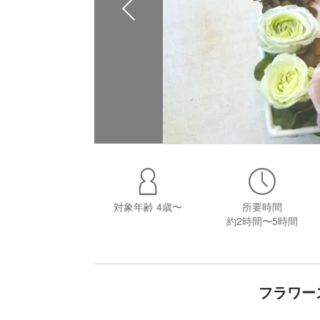
対象年齢
4歳〜
所要時間
約2時間〜5時間
フラワー