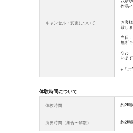
花材や
作品イ
お客様
キャンセル・変更について
致しま
当日：
無断キ
なお、
います
※「ご
体験時間について
約2時
体験時間
約2時
所要時間（集合〜解散）