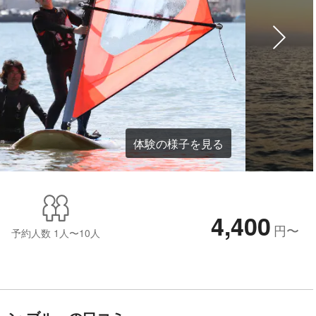
体験の様子を見る
4,400
円
〜
予約人数
1人〜10人