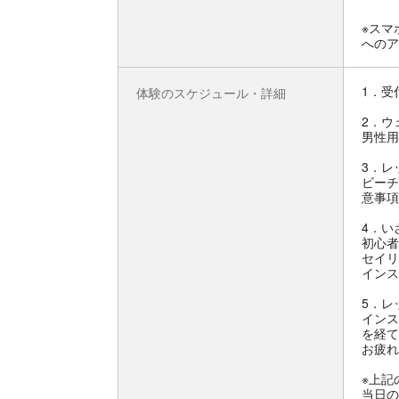
※スマ
へのア
1．受
体験のスケジュール・詳細
2．ウ
男性用
3．レ
ビーチ
意事項
4．い
初心者
セイリ
インス
5．レ
インス
を経て
お疲れ
※上記
当日の