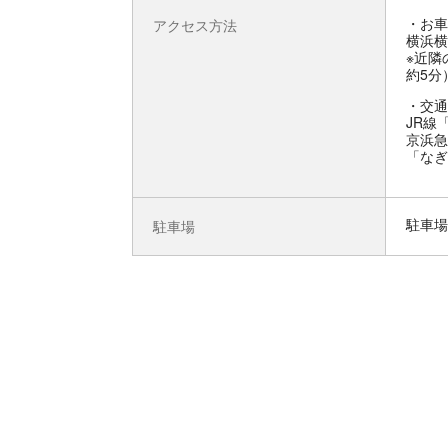
お車
アクセス方法
横浜横
※近隣
約5分
交通
JR線
京浜急
「なぎ
駐車場
駐車場