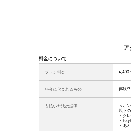
ア
料金について
4,40
プラン料金
体験料
料金に含まれるもの
＜オン
支払い方法の説明
以下の
・クレ
・Pay
・あと