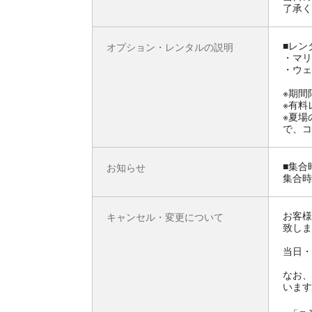
了承く
■レン
オプション・レンタルの説明
・マリ
・ウェ
※期間
※有料
※夏場
で、コ
■集合
お知らせ
集合時
お客様
キャンセル・変更について
致しま
当日・
なお、
います