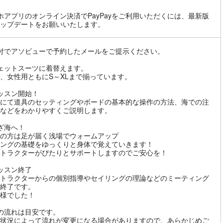
ホアプリのオンライン決済でPayPayをご利用いただくには、最新版
ップデートをお願いいたします。
付でアソビューで予約したメールをご提示ください。
ェットスーツに着替えます。
、女性用ともにS～XLまで揃っています。
ッスン開始！
にて道具のセッティングやボードの基本的な操作の方法、海での注
などをわかりやすくご説明します。
ざ海へ！
の方は足が届く浅場でウォームアップ
ングの基礎をゆっくりと身体で覚えていきます！
トラクターがぴたりとサポートしますのでご安心を！
ッスン終了
トラクターからの個別指導やセイリングの理論などのミーティング
終了です。
様でした！
の流れは目安です。
状況によって流れが変更になる場合がありますので、あらかじめご