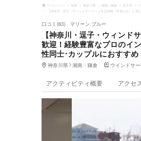
アソビュー！
関東
神奈川県
湘南・鎌倉
逗子市
マ
【神奈川・逗子・ウィンドサーフィン半日体験（午前のみ）】初心
口コミ(63)
マリーン.ブルー
【神奈川・逗子・ウィンド
歓迎！経験豊富なプロのイン
性同士･カップルにおすすめ
神奈川県
湘南・鎌倉
ウインドサー
アクティビティ概要
アクセ