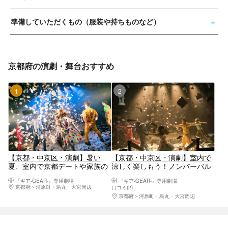
準備していただくもの（服装や持ちものなど）
京都府の演劇・舞台おすすめ
1位
2位
【京都・中京区・演劇】暑い
【京都・中京区・演劇】室内で
夏、室内で京都デートや家族の
涼しく楽しもう！ノンバーバル
おでかけに最適！ノンバーバル
シアター『ギア-GEAR-』で非日
『ギア-GEAR-』専用劇場
『ギア-GEAR-』専用劇場
シアター『ギア-GEAR-』（期間
常体験を
京都府
河原町・烏丸・大宮周辺
口コミ(2)
限定学割あり）
京都府
河原町・烏丸・大宮周辺