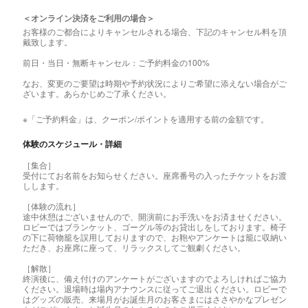
＜オンライン決済をご利用の場合＞
お客様のご都合によりキャンセルされる場合、下記のキャンセル料を頂
戴致します。
前日・当日・無断キャンセル：ご予約料金の100%
なお、変更のご要望は時期や予約状況によりご希望に添えない場合がご
ざいます。あらかじめご了承ください。
※「ご予約料金」は、クーポン/ポイントを適用する前の金額です。
体験のスケジュール・詳細
［集合］
受付にてお名前をお知らせください。座席番号の入ったチケットをお渡
しします。
［体験の流れ］
途中休憩はございませんので、開演前にお手洗いをお済ませください。
ロビーではブランケット、ゴーグル等のお貸出しをしております。椅子
の下に荷物籠を誤用しておりますので、お鞄やアンケートは籠に収納い
ただき、お座席に座って、リラックスしてご観劇ください。
［解散］
終演後に、備え付けのアンケートがございますのでよろしければご協力
ください。退場時は場内アナウンスに従ってご退出ください。ロビーで
はグッズの販売、来場月がお誕生月のお客さまにはささやかなプレゼン