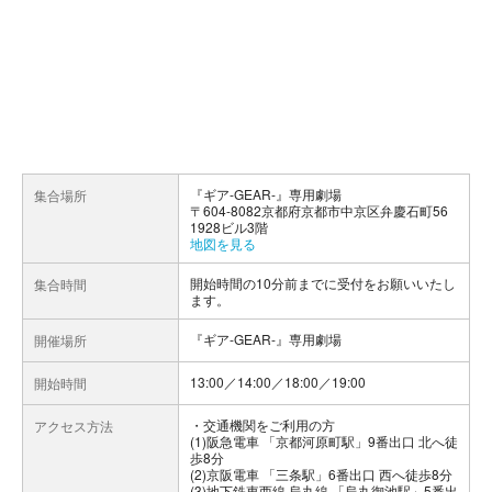
『ギア-GEAR-』専用劇場
集合場所
〒604-8082京都府京都市中京区弁慶石町56
1928ビル3階
地図を見る
開始時間の10分前までに受付をお願いいたし
集合時間
ます。
『ギア-GEAR-』専用劇場
開催場所
13:00／14:00／18:00／19:00
開始時間
交通機関をご利用の方
アクセス方法
(1)阪急電車 「京都河原町駅」9番出口 北へ徒
歩8分
(2)京阪電車 「三条駅」6番出口 西へ徒歩8分
(3)地下鉄東西線 烏丸線 「烏丸御池駅」5番出