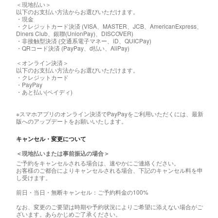
＜現地払い＞
以下のお支払い方法からお選びいただけます。
・現金
・クレジットカード決済 (VISA、MASTER、JCB、AmericanExpress、
Diners Club、銀聯(UnionPay)、DISCOVER)
・非接触型決済 (交通系電子マネー、iD、QUICPay)
・QRコード決済 (PayPay、d払い、AliPay)
＜オンライン決済＞
以下のお支払い方法からお選びいただけます。
・クレジットカード
・PayPay
・あと払い(ペイディ)
※スマホアプリのオンライン決済でPayPayをご利用いただくには、最新
版へのアップデートをお願いいたします。
キャンセル・変更について
＜現地払いまたは事前振込の場合＞
ご予約をキャンセルされる場合は、速やかにご連絡ください。
お客様のご都合によりキャンセルされる場合、下記のキャンセル料を申
し受けます。
前日・当日・無断キャンセル：ご予約料金の100%
なお、変更のご要望は時期や予約状況によりご希望に添えない場合がご
ざいます。あらかじめご了承ください。