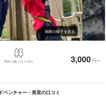
体験の様子を見る
3,000
円
〜
予約人数
1人〜15人
ドベンチャー・美里の口コミ