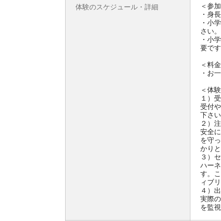
＜参加
体験のスケジュール・詳細
・身長
・小学
さい。
・小学
要です
＜料金
・お一人
＜体験
１）受
受付や
下さい
２）注
安全に
を守っ
かりと
３）セ
ハーネ
す。こ
ィブリ
４）出
実際の
を監視