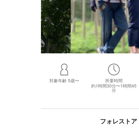
対象年齢
5歳〜
所要時間
約1時間30分〜1時間45
分
フォレストア