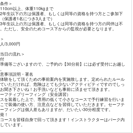
条件＞
110cm以上、体重110kgまで
2年生以下の方は保護者、もしくは同等の資格を持つ方とご参加下
（保護者1名につき3人まで）
3年生以上の方は保護者、もしくは同等の資格を持つ方の同伴は不
。ただし、安全のためコース下からの監視が必要となります。
＞
/3,000円
当日の流れ＞
付
準備等ございますので、ご予約の【30分前】には必ず受付にお越し
。
意事項説明・署名
体験をして頂くための事前案内を実施致します。定められたルール
ていただければ、危険はとても少ないアクティビティですのでしっ
お聞き下さいね！お手洗いなども事前に済ませて頂きます。
ーフティブリーフィング（安全講習）
スを装着した上で、専用の低くて小さなコースで予行練習を行いま
こで装備の使い方、注意点などを習得していただきます。セーフテ
ーフィングは個人差もありますが、だいたい30分程度です。
発！
コースを皆様自身で回って頂きます！インストラクターはパーク内
しています。