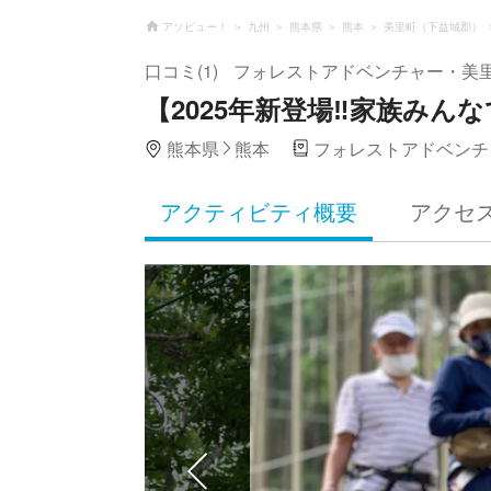
アソビュー！
九州
熊本県
熊本
美里町（下益城郡）
口コミ(1)
フォレストアドベンチャー・美
【2025年新登場‼︎家族みん
熊本県
熊本
フォレストアドベンチ
アクティビティ概要
アクセ