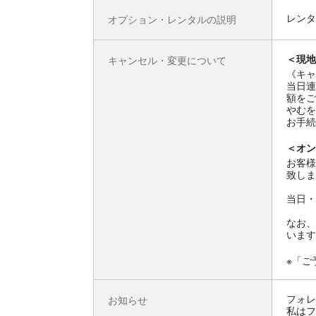
レンタ
オプション・レンタルの説明
＜現地
キャンセル・変更について
《キャ
当日連
額をご
やむを
お手続
＜オン
お客様
致しま
当日・
なお、
います
※「ご
フォレ
お知らせ
私はフ