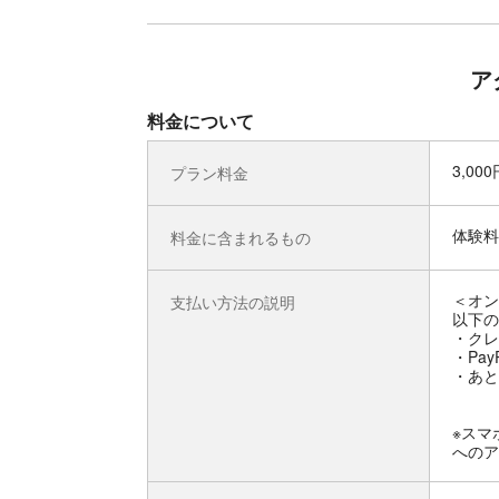
ア
料金について
3,00
プラン料金
体験料
料金に含まれるもの
＜オン
支払い方法の説明
以下の
・クレ
・Pay
・あと
※スマ
へのア