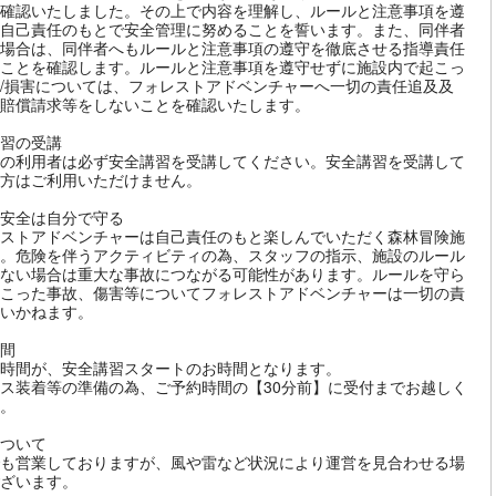
確認いたしました。その上で内容を理解し、ルールと注意事項を遵
自己責任のもとで安全管理に努めることを誓います。また、同伴者
場合は、同伴者へもルールと注意事項の遵守を徹底させる指導責任
ことを確認します。ルールと注意事項を遵守せずに施設内で起こっ
/損害については、フォレストアドベンチャーへ一切の責任追及及
賠償請求等をしないことを確認いたします。
習の受講
の利用者は必ず安全講習を受講してください。安全講習を受講して
方はご利用いただけません。
安全は自分で守る
ストアドベンチャーは自己責任のもと楽しんでいただく森林冒険施
。危険を伴うアクティビティの為、スタッフの指示、施設のルール
ない場合は重大な事故につながる可能性があります。ルールを守ら
こった事故、傷害等についてフォレストアドベンチャーは一切の責
いかねます。
間
時間が、安全講習スタートのお時間となります。
ス装着等の準備の為、ご予約時間の【30分前】に受付までお越しく
。
ついて
も営業しておりますが、風や雷など状況により運営を見合わせる場
ざいます。