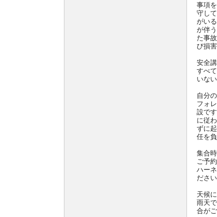
事項を
守して
がいる
が伴う
た事故
び損害
安全講
すべて
いない
自分の
フォレ
設です
に従わ
ずに起
任を負
集合時
ご予約
ハーネ
ださい
天候に
雨天で
合がご