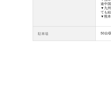
途中国
▼九州
ても結
▼熊本
50台
駐車場