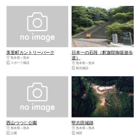
美里町カントリーパーク
日本一の石段（釈迦院御坂遊歩
道）
熊本県
熊本
スポーツ施設
熊本県
熊本
観光施設
西山つつじ公園
堅志田城跡
熊本県
熊本
熊本県
熊本
公園
城郭