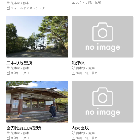
お寺・寺院・仏閣
熊本県
熊本
フィールドアスレチック
二本杉展望所
船津峡
熊本県
熊本
熊本県
熊本
展望台・タワー
運河・河川景観
金刀比羅山展望所
内大臣峡
熊本県
熊本
熊本県
熊本
展望台・タワー
運河・河川景観