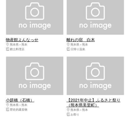
物産館よんなっせ
離れの宿 白木
熊本県
熊本
熊本県
熊本
郷土料理店
日帰り温泉
小筵橋（石橋）
【2021年中止】ふるさと祭り
（熊本県美里町）
熊本県
熊本
歴史的建造物
熊本県
熊本
お祭り