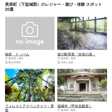
美里町（下益城郡）のレジャー・遊び・体験 スポット
20選
味処 とっぺん
道の駅美里「佐俣の湯」
熊本県
熊本
熊本県
熊本
郷土料理店
日帰り温泉
フォレストアドベンチャー・美
福城寺（甲佐岳観音）
里
熊本県
熊本