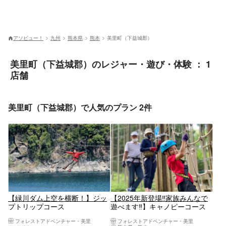
アソビュー！
九州
熊本県
熊本
美里町（下益城郡）
美里町（下益城郡）のレジャー・遊び・体験 ： 1
店舗
美里町（下益城郡）で人気のプラン 2件
【緑川ダム上空を横断！】ジッ
【2025年新登場‼︎家族みんなで
プトリップコース
遊べます‼︎】キャノピーコース
フォレストアドベンチャー・美里
フォレストアドベンチャー・美里