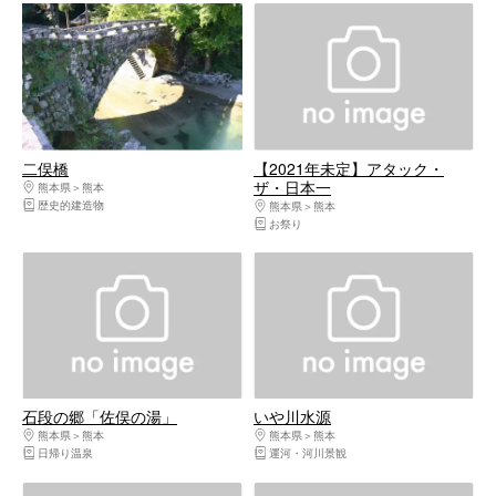
二俣橋
【2021年未定】アタック・
ザ・日本一
熊本県
熊本
歴史的建造物
熊本県
熊本
お祭り
石段の郷「佐俣の湯」
いや川水源
熊本県
熊本
熊本県
熊本
日帰り温泉
運河・河川景観