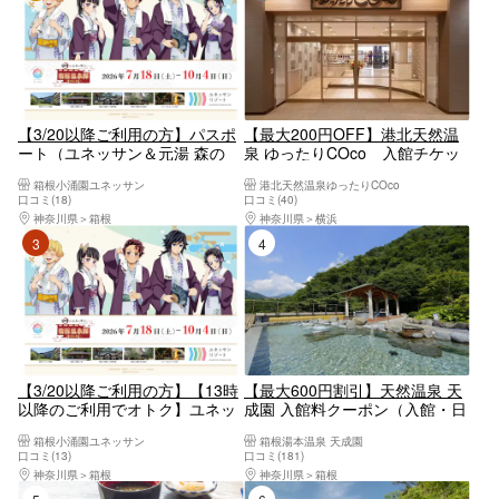
【3/20以降ご利用の方】パスポ
【最大200円OFF】港北天然温
ート（ユネッサン＆元湯 森の
泉 ゆったりCOco 入館チケッ
湯）プラン【6928】
ト（タオルなし）
箱根小涌園ユネッサン
港北天然温泉ゆったりCOco
口コミ(18)
口コミ(40)
神奈川県
箱根
神奈川県
横浜
3位
4位
【3/20以降ご利用の方】【13時
【最大600円割引】天然温泉 天
以降のご利用でオトク】ユネッ
成園 入館料クーポン（入館・日
サン＆森の湯 アフタヌーンパス
帰り温泉）【10906】
箱根小涌園ユネッサン
箱根湯本温泉 天成園
【6972】
口コミ(13)
口コミ(181)
神奈川県
箱根
神奈川県
箱根
5位
6位