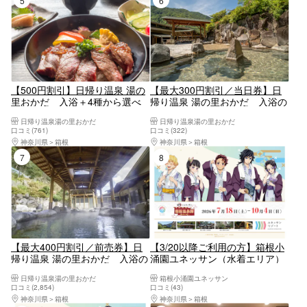
【500円割引】日帰り温泉 湯の
【最大300円割引／当日券】日
里おかだ 入浴＋4種から選べ
帰り温泉 湯の里おかだ 入浴の
るランチ
み（購入日よりご利用可）
日帰り温泉湯の里おかだ
日帰り温泉湯の里おかだ
口コミ(761)
口コミ(322)
神奈川県
箱根
神奈川県
箱根
7位
8位
【最大400円割引／前売券】日
【3/20以降ご利用の方】箱根小
帰り温泉 湯の里おかだ 入浴の
涌園ユネッサン（水着エリア）
み（購入日の翌日よりご利用
入場クーポン【6928】
日帰り温泉湯の里おかだ
箱根小涌園ユネッサン
可）
口コミ(2,854)
口コミ(43)
神奈川県
箱根
神奈川県
箱根