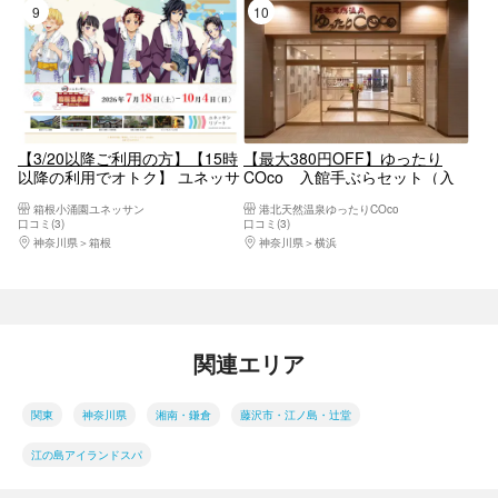
9位
10位
【3/20以降ご利用の方】【15時
【最大380円OFF】ゆったり
以降の利用でオトク】 ユネッサ
COco 入館手ぶらセット（入
ン＆森の湯 サンセットパス
館＋館内着＋レンタルタオル
箱根小涌園ユネッサン
港北天然温泉ゆったりCOco
【6974】
大・小）
口コミ(3)
口コミ(3)
神奈川県
箱根
神奈川県
横浜
関連エリア
関東
神奈川県
湘南・鎌倉
藤沢市・江ノ島・辻堂
江の島アイランドスパ