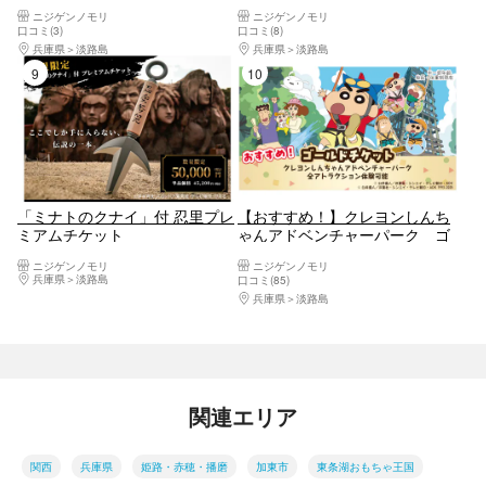
ニジゲンノモリ
ニジゲンノモリ
口コミ(3)
口コミ(8)
兵庫県
淡路島
兵庫県
淡路島
9位
10位
「ミナトのクナイ」付 忍里プレ
【おすすめ！】クレヨンしんち
ミアムチケット
ゃんアドベンチャーパーク ゴ
ールドチケット
ニジゲンノモリ
ニジゲンノモリ
兵庫県
淡路島
口コミ(85)
兵庫県
淡路島
関連エリア
関西
兵庫県
姫路・赤穂・播磨
加東市
東条湖おもちゃ王国