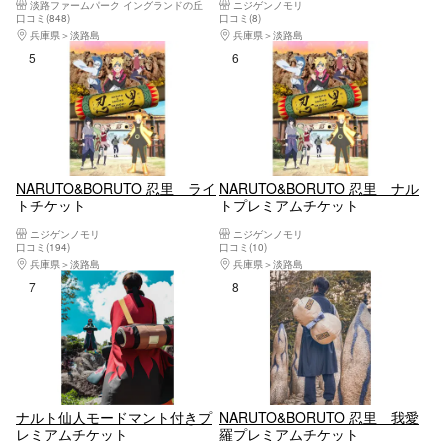
淡路ファームパーク イングランドの丘
ニジゲンノモリ
入園チケット
口コミ(848)
口コミ(8)
兵庫県
淡路島
兵庫県
淡路島
5位
6位
NARUTO&BORUTO 忍里 ライ
NARUTO&BORUTO 忍里 ナル
トチケット
トプレミアムチケット
ニジゲンノモリ
ニジゲンノモリ
口コミ(194)
口コミ(10)
兵庫県
淡路島
兵庫県
淡路島
7位
8位
ナルト仙人モードマント付きプ
NARUTO&BORUTO 忍里 我愛
レミアムチケット
羅プレミアムチケット