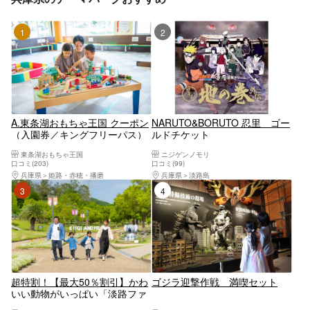
1位
2位
A.東条湖おもちゃ王国 クーポン
NARUTO&BORUTO 忍里 ゴー
（入園券／キングフリーパス）
ルドチケット
東条湖おもちゃ王国
ニジゲンノモリ
口コミ(203)
口コミ(99)
兵庫県
姫路・赤穂・播磨
兵庫県
淡路島
3位
4位
超特割！【最大50％割引】かわ
ゴジラ迎撃作戦 満喫セット
いい動物がいっぱい「淡路ファ
ームパーク イングランドの丘」