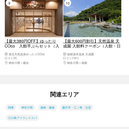
9位
10位
【最大380円OFF】ゆったり
【最大600円割引】天然温泉 天
COco 入館手ぶらセット（入
成園 入館料クーポン（入館・日
館＋館内着＋レンタルタオル
帰り温泉）【10906】
港北天然温泉ゆったりCOco
箱根湯本温泉 天成園
大・小）
口コミ(3)
口コミ(181)
神奈川県
横浜
神奈川県
箱根
関連エリア
関東
神奈川県
湘南・鎌倉
藤沢市・江ノ島・辻堂
江の島アイランドスパ