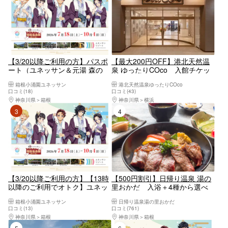
【3/20以降ご利用の方】パスポ
【最大200円OFF】港北天然温
ート（ユネッサン＆元湯 森の
泉 ゆったりCOco 入館チケッ
湯）プラン【6928】
ト（タオルなし）
箱根小涌園ユネッサン
港北天然温泉ゆったりCOco
口コミ(18)
口コミ(43)
神奈川県
箱根
神奈川県
横浜
3位
4位
【3/20以降ご利用の方】【13時
【500円割引】日帰り温泉 湯の
以降のご利用でオトク】ユネッ
里おかだ 入浴＋4種から選べ
サン＆森の湯 アフタヌーンパス
るランチ
箱根小涌園ユネッサン
日帰り温泉湯の里おかだ
【6972】
口コミ(13)
口コミ(761)
神奈川県
箱根
神奈川県
箱根
5位
6位