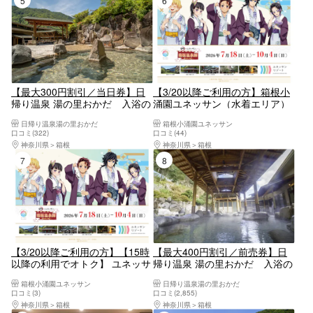
【最大300円割引／当日券】日
【3/20以降ご利用の方】箱根小
帰り温泉 湯の里おかだ 入浴の
涌園ユネッサン（水着エリア）
み（購入日よりご利用可）
入場クーポン【6928】
日帰り温泉湯の里おかだ
箱根小涌園ユネッサン
口コミ(322)
口コミ(44)
神奈川県
箱根
神奈川県
箱根
7位
8位
【3/20以降ご利用の方】【15時
【最大400円割引／前売券】日
以降の利用でオトク】 ユネッサ
帰り温泉 湯の里おかだ 入浴の
ン＆森の湯 サンセットパス
み（購入日の翌日よりご利用
箱根小涌園ユネッサン
日帰り温泉湯の里おかだ
【6974】
可）
口コミ(3)
口コミ(2,855)
神奈川県
箱根
神奈川県
箱根