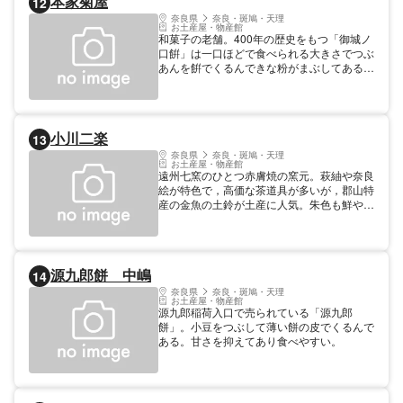
本家菊屋
12
奈良県
奈良・斑鳩・天理
お土産屋・物産館
和菓子の老舗。400年の歴史をもつ「御城ノ
口餠」は一口ほどで食べられる大きさでつぶ
あんを餠でくるんできな粉がまぶしてある。
絶妙の味わい。
小川二楽
13
奈良県
奈良・斑鳩・天理
お土産屋・物産館
遠州七窯のひとつ赤膚焼の窯元。萩紬や奈良
絵が特色で，高価な茶道具が多いが，郡山特
産の金魚の土鈴が土産に人気。朱色も鮮やか
なリュウキンがモデル。他に日常雑器や花器
等もいろいろ。
源九郎餅 中嶋
14
奈良県
奈良・斑鳩・天理
お土産屋・物産館
源九郎稲荷入口で売られている「源九郎
餅」。小豆をつぶして薄い餅の皮でくるんで
ある。甘さを抑えてあり食べやすい。