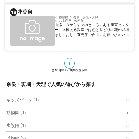
ていますので、山の辺の道などを歩く際には
気軽にご利用ください。 （天理駅前広場内
花香房
18
インフォ＆ラウンジコフンで回収＆貸出も行
奈良県
奈良・斑鳩・天理
っております。）
お土産屋・物産館
山添ＩＣからすぐのところにある産直センタ
ー。３棟ある温室では色とりどりの花の栽培
をしており、直売所で自由にお買い求めいた
だけます。特産物直売所では山添村の自然の
恵みをいっぱいにうけた大和茶・米・新鮮野
菜なども取り揃えています。
1
全
18
件中
1~18
件を表示中
奈良・斑鳩・天理で人気の遊びから探す
キッズパーク (1)
動物園 (1)
水族館 (1)
博物館 (2)