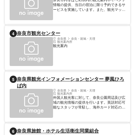
情報の提供、当日の宿泊に限り予約できるサ
ービスを実施しています。また、観光マップ
やイベントのちらしも多数揃えております。
開館時間 9:00～21:00 年中無休
奈良市観光センター
4
奈良県
奈良・斑鳩・天理
観光案内所
観光案内
奈良県観光インフォメーションセンター 夢風ひろ
5
ば内
奈良県
奈良・斑鳩・天理
観光案内所
外国人観光客に対して、奈良公園周辺及び広
域の観光情報の提供を行います。英語対応可
能なスタッフが常駐し、海外カード対応のＡ
ＴＭも設置されています。
奈良県旅館・ホテル生活衛生同業組合
6