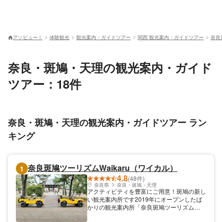
アソビュー！
体験観光
観光案内・ガイドツアー
関西 観光案内・ガイドツアー
奈良
奈良・斑鳩・天理の観光案内・ガイド
ツアー：18件
奈良・斑鳩・天理の観光案内・ガイドツアー ラン
キング
奈良斑鳩ツーリズムWaikaru（ワイカル）
1
4.8
(48件)
奈良県
奈良・斑鳩・天理
アクティビティを豊富にご用意！斑鳩の新し
い観光案内所です2019年にオープンしたば
かりの観光案内所「奈良斑鳩ツーリズム
Waikaru」。斑鳩の新たな観光拠点として、