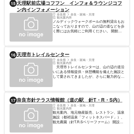
天理駅前広場コフフン インフォ＆ラウンジコフ
15
ン内インフォメーション
奈良県
奈良・斑鳩・天理
観光案内所
ノルディックウォークポールの無料貸出もお
こなっておりますので、山の辺の道などを歩
く際にはお気軽にご利用ください。 開館時
間 9:00～16:00
天理市トレイルセンター
16
奈良県
奈良・斑鳩・天理
観光案内所
天理市トレイルセンターは、山の辺の道沿
いにある情報提供・休憩機能を備えた施設と
して愛されてきましたが、さらに魅力的な施
設になってリニューアルしました。歴史文化
の紹介コーナーはもちろん、たくさん歩いた
後の汗を流せるシャワー設備や、ロードバイ
クを停めるためのバイクラック、美しい眺望
奈良市針テラス情報館（道の駅 針T・R・S内）
17
が楽しめる開放的なデッキも設置。地元の食
材を使った食事や、県内の特産品の購入もで
奈良県
奈良・斑鳩・天理
観光案内所
きます。 また、観光コンシェルジュが常
観光案内、地元物産販売、レストラン、温泉
駐しているので、山の辺の道周辺のトレッキ
施設（都祁温泉「フィットネスバード」）、
ングや、サイクリングを組み合わせた周遊観
観光農園（針T.R.Sベリーファーム） 開設
光、龍王山登山口として軽登山など、様々な
11月1日～3月31日 9:00～17:00 年末年始休
観光情報を収集するのにおすすめです。窓口
み 開設 4月1日～10月31日 9:00～18:00
では、ノルディックポールの無料貸出を行っ