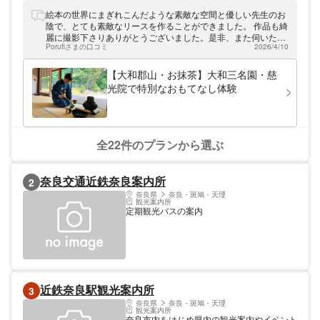
バギー体験ツアーや寺社巡りなど様々なアク
ティビティを取り揃えております。レンタサ
絵本の世界にまぎれこんだような素敵な空間と優しい先生のお
イクルもご用意しておりますので、斑鳩町・
陰で、とても素敵なリースを作ることができました。 作品も綺
法隆寺周辺の観光の際にはぜひお立ち寄りく
麗に撮影下さりありがとうございました。是非、また伺いたい
ださい。
Porufiさまの口コミ
2026/4/10
です。
【大和郡山・お抹茶】大和三名園・慈
光院で特別なおもてなし体験
全22件のプランから選ぶ
奈良交通近鉄奈良案内所
2
奈良県
奈良・斑鳩・天理
観光案内所
定期観光バスの案内
近鉄奈良駅観光案内所
3
奈良県
奈良・斑鳩・天理
観光案内所
奈良市内をはじめ県内の観光案内やイベント