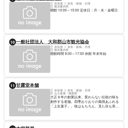
奈良県
奈良・斑鳩・天理
観光案内所
開館 10:00～15:00 定休日：月・水・金曜日
一般社団法人 大和郡山市観光協会
10
奈良県
奈良・斑鳩・天理
観光案内所
開館時間 9:00～17:00 休館 年末年始
甘露堂本舗
11
奈良県
奈良・斑鳩・天理
お土産屋・物産館
大正８年の創業以来、変わらない伝統の味を
創作する老舗。四季おりおりの風情あふれる
「上生菓子」。味はもちろん、見た目も美し
く、お祝い事やお土産に喜ばれています。