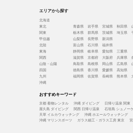
エリアから探す
北海道
東北
青森県
岩手県
宮城県
秋田県
関東
栃木県
群馬県
茨城県
埼玉県
甲信越
山梨県
長野県
新潟県
北陸
富山県
石川県
福井県
東海
静岡県
岐阜県
愛知県
三重県
関西
滋賀県
京都府
大阪府
兵庫県
山陰・山陽
鳥取県
島根県
岡山県
広島県
四国
徳島県
香川県
愛媛県
高知県
九州
福岡県
佐賀県
長崎県
熊本県
沖縄
おすすめキーワード
京都 着物レンタル
沖縄 ダイビング
日帰り温泉 関東
屋久島 ダイビング
関西 日帰り温泉
石垣島 シュノー
天草 イルカウォッチング
沖縄 ホエールウォッチング
沖縄 マリンスポーツ
ガラス細工・ガラス工房 東京
宮