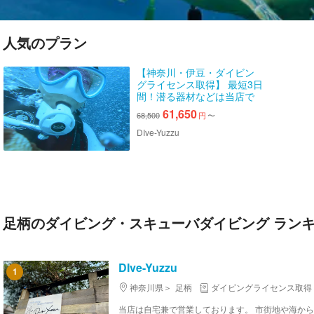
人気のプラン
【神奈川・伊豆・ダイビン
グライセンス取得】 最短3日
間！潜る器材などは当店で
ご用意！ 荷物は最小限、期
61,650
68,500
円
〜
待とやる気は最大限に！料
金は分かり易くすべてコミ
DIve-Yuzzu
コミ！
足柄のダイビング・スキューバダイビング ラン
DIve-Yuzzu
1
神奈川県
足柄
ダイビングライセンス取得