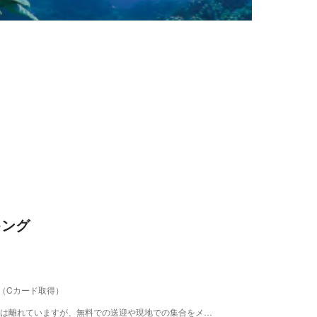
キング
（Cカード取得）
当店は自宅兼で営業しております。 市街地や海からは離れていますが、無料での送迎や現地での集合をメインとして動いております。 お車でいらっしゃる方や公共交通機関をご利用される方など様々です。 お車で来られる方は現地集合が多いです。 コース受講以外の時間はご家族や仲間内だけで自由に行動していただけます。 もちろん当店駐車場に停めていただき、お連れする事も可能です。 公共機関をご利用の方は指定駅などで集合して現地へお連れし、お帰りの際も集合して頂いた場所までお送りします。 前日にお越しになる方もいらっしゃいます。 その様な場合もご宿泊先までお迎えに行かせて頂き、 もう一泊される方は宿泊先まで、お帰りになられる方は駅までお送りいたします。 予定などはご相談させていただき、出来るだけお客様のご意向に寄り添いたいと思っております。 分からない事等ございましたらお気軽にご連絡ください。 心よりお待ちしております。