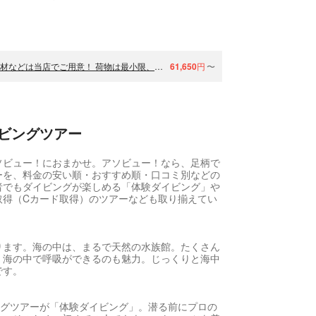
【神奈川・伊豆・ダイビングライセンス取得】 最短3日間！潜る器材などは当店でご用意！ 荷物は最小限、期待とやる気は最大限に！料金は分かり易くすべてコミコミ！
61,650
円
〜
ビングツアー
ソビュー！におまかせ。アソビュー！なら、足柄で
ーを、料金の安い順・おすすめ順・口コミ別などの
者でもダイビングが楽しめる「体験ダイビング」や
取得（Cカード取得）のツアーなども取り揃えてい
ります。海の中は、まるで天然の水族館。たくさん
、海の中で呼吸ができるのも魅力。じっくりと海中
です。
ングツアーが「体験ダイビング」。潜る前にプロの