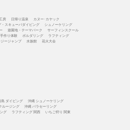
工房
日帰り温泉
カヌー･カヤック
グ・スキューバダイビング
シュノーケリング
ー
遊園地・テーマパーク
サーフィンスクール
 手作り体験
ボルダリング
ラフティング
ンジージャンプ
水族館
花火大会
垣島 ダイビング
沖縄 シュノーケリング
 クルージング
沖縄 パラセーリング
ィング
ラフティング 関西
いちご狩り 関東