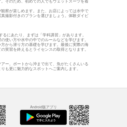
す。そのため、初めての人でもウェットスーツを着
中観察が楽しめます。また、お店によっては水中で
写真撮影付きのプランを選びましょう。体験ダイビ
するにあたり、まずは「学科講習」があります。
材の使い方や水中の中でのルールなどを学びます。
い方から潜り方の基礎を学びます。最後に実際の海
ての実習を終えるとライセンスの取得となります。
ツアー。ボートから沖まで出て、魚がたくさんいる
よりも更に魅力的なスポットへご案内します。
Android版アプリ