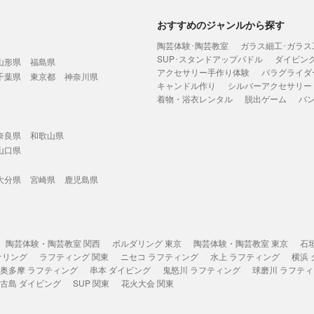
おすすめのジャンルから探す
陶芸体験･陶芸教室
ガラス細工･ガラス
SUP･スタンドアップパドル
ダイビン
山形県
福島県
アクセサリー手作り体験
パラグライダ
千葉県
東京都
神奈川県
キャンドル作り
シルバーアクセサリー
着物・浴衣レンタル
脱出ゲーム
バ
奈良県
和歌山県
山口県
大分県
宮崎県
鹿児島県
陶芸体験・陶芸教室 関西
ボルダリング 東京
陶芸体験・陶芸教室 東京
石
ケリング
ラフティング 関東
ニセコ ラフティング
水上 ラフティング
横浜
奥多摩 ラフティング
串本 ダイビング
鬼怒川 ラフティング
球磨川 ラフテ
古島 ダイビング
SUP 関東
花火大会 関東