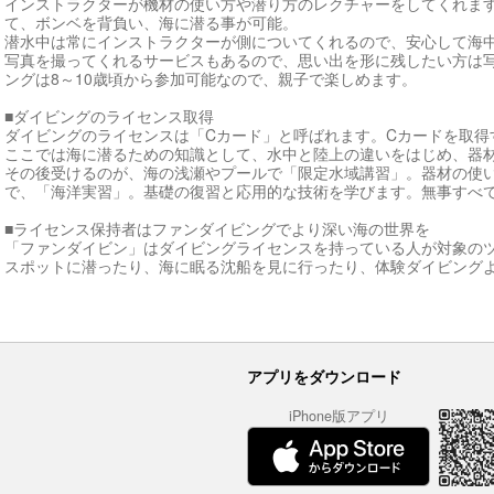
インストラクターが機材の使い方や潜り方のレクチャーをしてくれま
て、ボンベを背負い、海に潜る事が可能。
潜水中は常にインストラクターが側についてくれるので、安心して海
写真を撮ってくれるサービスもあるので、思い出を形に残したい方は
ングは8～10歳頃から参加可能なので、親子で楽しめます。
■ダイビングのライセンス取得
ダイビングのライセンスは「Cカード」と呼ばれます。Cカードを取得
ここでは海に潜るための知識として、水中と陸上の違いをはじめ、器
その後受けるのが、海の浅瀬やプールで「限定水域講習」。器材の使
で、「海洋実習」。基礎の復習と応用的な技術を学びます。無事すべ
■ライセンス保持者はファンダイビングでより深い海の世界を
「ファンダイビン」はダイビングライセンスを持っている人が対象の
スポットに潜ったり、海に眠る沈船を見に行ったり、体験ダイビング
アプリをダウンロード
iPhone版アプリ