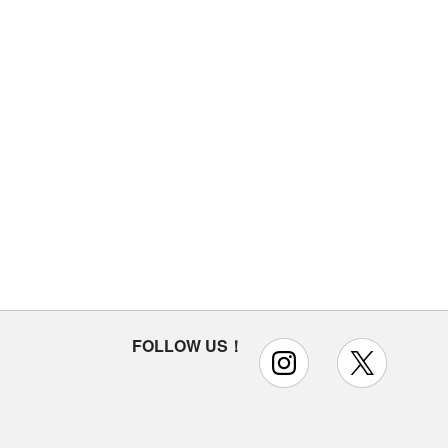
FOLLOW US！
instagram
x