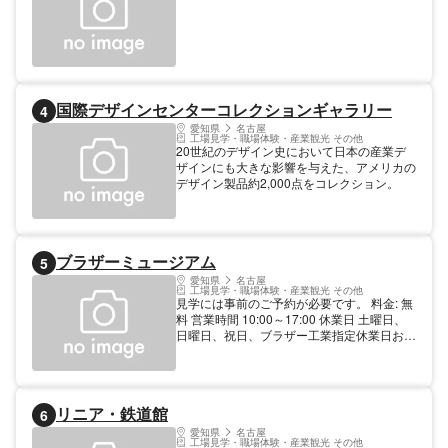
国際デザインセンターコレクションギャラリー
4
愛知県
名古屋
工場見学・職場体験・産業観光 その他
20世紀のデザイン史において日本の産業デ
ザインにも大きな影響を与えた、アメリカの
デザイン製品約2,000点をコレクション。
ブラザーミュージアム
5
愛知県
名古屋
工場見学・職場体験・産業観光 その他
見学には事前のご予約が必要です。 料金: 無
料 営業時間 10:00～17:00 休業日 土曜日、
日曜日、祝日、ブラザー工業指定休業日およ
びイベント開催日 (詳しくはホームページの
カレンダーでご確認ください。) 見学内容 備
考参照 昭和初期のミシンから現在の主力製
品である情報通信機器までのブラザー製品を
リニア・鉄道館
6
幅広く展示。その他、世界初のミシン(復刻
版)も展示する。プロダクトゾーンでは、ブ
愛知県
名古屋
工場見学・職場体験・産業観光 その他
ラザーの新事業や新製品をご紹介しており、