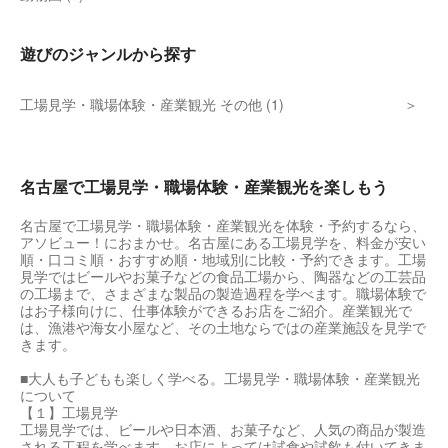
遊びのジャンルから探す
工場見学・職場体験・産業観光 その他 (1)
名古屋で工場見学・職場体験・産業観光を楽しもう
名古屋で工場見学・職場体験・産業観光を体験・予約するなら、
アソビュー！におまかせ。名古屋にある工場見学を、料金が安い
順・口コミ順・おすすめ順・地域別に比較・予約できます。工場
見学ではビールやお菓子などの食品工場から、陶器などの工芸品
の工場まで、さまざまな製品の製造過程を学べます。職場体験で
はお子様向けに、仕事体験ができるお店をご紹介。産業観光で
は、漁港や海女小屋など、その土地ならではの産業施設を見学で
きます。
■大人も子どもも楽しく学べる。工場見学・職場体験・産業観光
について
【１】工場見学
工場見学では、ビールや日本酒、お菓子など、人気の商品が製造
される工程を学べます。お店によっては試食や試飲も付いてきま