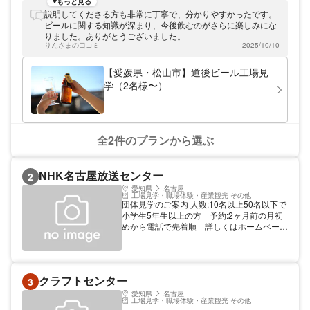
もっと見る
説明してくださる方も非常に丁寧で、分かりやすかったです。
ビールに関する知識が深まり、今後飲むのがさらに楽しみにな
りました。ありがとうございました。
りんさまの口コミ
2025/10/10
【愛媛県・松山市】道後ビール工場見
学（2名様〜）
全2件のプランから選ぶ
NHK名古屋放送センター
2
愛知県
名古屋
工場見学・職場体験・産業観光 その他
団体見学のご案内 人数:10名以上50名以下で
小学生5年生以上の方 予約:2ヶ月前の月初
めから電話で先着順 詳しくはホームページ
をご覧ください
クラフトセンター
3
愛知県
名古屋
工場見学・職場体験・産業観光 その他