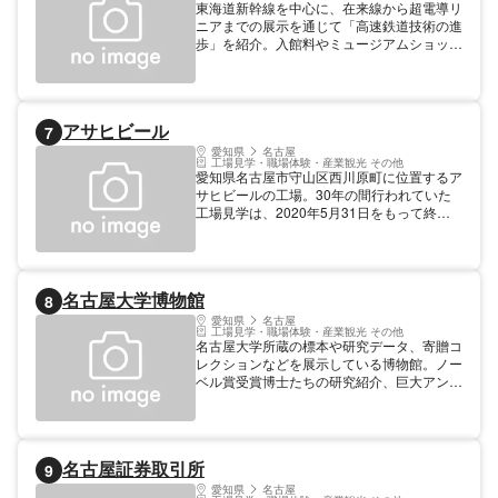
東海道新幹線を中心に、在来線から超電導リ
最新のプリンティング技術も体験できる。
ニアまでの展示を通じて「高速鉄道技術の進
歩」を紹介。入館料やミュージアムショップ
などのお買い物には各種交通系電子マネーが
ご利用になれます。 料金: 幼児 200円 3歳以
上未就学児 料金: 小学生 500円 料金: 中学生
500円 料金: 大人 1,000円 料金: 高校生 500
アサヒビール
7
円 営業時間 10:00～17:30 最終入館は閉館
30分前まで 休館日 (火) 祝日の場合は翌日 休
愛知県
名古屋
工場見学・職場体験・産業観光 その他
館日 12月28日～1月1日 管理者 JR東海 見学
愛知県名古屋市守山区西川原町に位置するア
内容 在来線や超電導リニア等車両展示
サヒビールの工場。30年の間行われていた
工場見学は、2020年5月31日をもって終了
された。名古屋工場では木曽川水系の水を原
料として使用していて、アサヒビールはビー
ル業界ではじめて「鮮度」という価値を提供
し挑戦を続けてきた。工場内には、麦汁にビ
名古屋大学博物館
8
ール酵母を加えて、約1週間の発行と数十日
の成熟を行う巨大タンクがあり、このタンク
愛知県
名古屋
工場見学・職場体験・産業観光 その他
を見られるのはアサヒビール工場のなかでも
名古屋大学所蔵の標本や研究データ、寄贈コ
名古屋工場だけである。
レクションなどを展示している博物館。ノー
ベル賞受賞博士たちの研究紹介、巨大アンモ
ナイトや土器・石器、マッコウクジラや木曽
馬の骨格標本、アフリカ石器時代の資料な
ど、興味深い展示物がそろう。ほかにも、子
どもを対象とした各種教室、講演会やコンサ
名古屋証券取引所
9
ートといった多彩なイベントも開催してい
る。
愛知県
名古屋