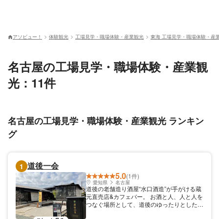
アソビュー！
体験観光
工場見学・職場体験・産業観光
東海 工場見学・職場体験・産
名古屋の工場見学・職場体験・産業観
光：11件
名古屋の工場見学・職場体験・産業観光 ランキン
グ
道後一会
1
5.0
(1件)
愛知県
名古屋
道後の老舗造り酒屋“水口酒造”が手がける蔵
元直売店&カフェバー。 お酒と人、人と人を
つなぐ場所として、道後のゆったりとした時
間をお楽しみください。