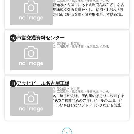
工場見学・職場体験・産業観光 その他
愛知県名古屋市にある金融商品取引所。名古
屋株式取引所を前身とし、福岡・札幌など地
方都市に拠点を置く証券取引所。本則市場に
はプレミア市場とメイン市場、新興企業向け
市場のネクスト市場がある。「名証株価指数
（総合、地元株）」という株価指数と、25
銘柄を対象とした「オプション25株価指
市営交通資料センター
10
数」を公表している。
愛知県
名古屋
工場見学・職場体験・産業観光 その他
アサヒビール名古屋工場
11
愛知県
名古屋
工場見学・職場体験・産業観光 その他
名古屋市の北端、庄内川のほとりに位置する
1973年操業開始のアサヒビールの工場。ビ
ール類をはじめソフトドリンクなども製造し
ている。ビールの製造過程を見学でき、見学
後には作りたての生ビールの試飲もできる工
場見学ツアーが好評だったが、2020年5月を
もって工場見学ツアーは終了した。
1