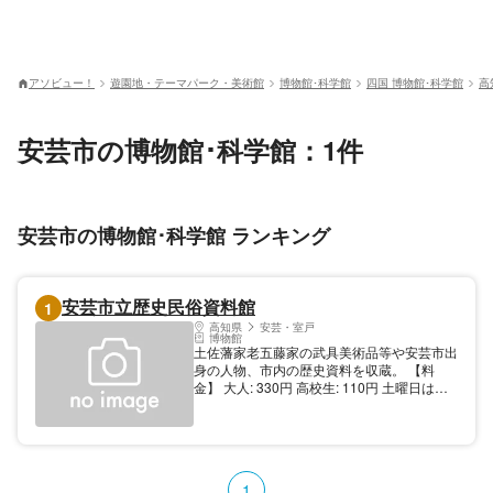
アソビュー！
遊園地・テーマパーク・美術館
博物館･科学館
四国 博物館･科学館
高
安芸市の博物館･科学館：1件
安芸市の博物館･科学館 ランキング
安芸市立歴史民俗資料館
1
高知県
安芸・室戸
博物館
土佐藩家老五藤家の武具美術品等や安芸市出
身の人物、市内の歴史資料を収蔵。 【料
金】 大人: 330円 高校生: 110円 土曜日は無
料 中学生: 110円 土曜日は無料 小学生: 50円
土曜日は無料 【規模】入館者数（年間）：
10，000人
1