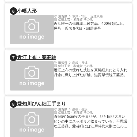
小幡人形
6
滋賀県
草津・守山・近江八幡
伝統工芸・和雑貨 その他
近江唯一の伝統郷土民芸品、400種類以上。
屋号・氏名 9代目・細居源吾
近江上布・秦荘紬
7
滋賀県
彦根・長浜
伝統工芸・和雑貨 その他
近江上布の優れた技法を真綿細糸にとり入れ
丹念に織り上げた絣紬。滋賀県伝統工芸品。
愛知川びん細工手まり
8
滋賀県
彦根・長浜
伝統工芸・和雑貨 その他
直径約15cm程の手まりが、ひと回り大きい
ビンの中にスッポリと収まっている、不思議
な工芸品。愛荘町には江戸時代末期に伝わっ
たと言われており、まるく（家庭円満）、中
がよく（仲良く）見えると、新築や結婚祝い