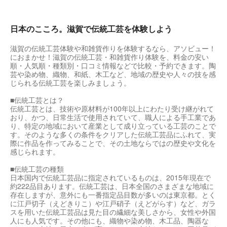
日本のこころ。滋賀で伝統工芸を体験しよう
滋賀の伝統工芸体験や和雑貨作りを体験するなら、アソビュー！
におまかせ！滋賀の伝統工芸・和雑貨作り体験を、料金の安い
順・人気順・種類別・口コミ情報などで比較・予約できます。陶
芸や染め物、織物、和紙、木工など、地域の歴史や人々の技を感
じられる伝統工芸を楽しみましょう。
■伝統工芸とは？
伝統工芸とは、技術や原材料が100年以上にわたり受け継がれて
おり、かつ、日常生活で使用されていて、職人による手工業であ
り、特定の地域において産業として成り立っている工芸のことで
す。そのような多くの条件をクリアした伝統工芸品にふれて、実
際に作品を作ってみることで、その土地ならではの歴史や文化を
感じられます。
■伝統工芸の種類
日本国内で伝統工芸品に指定されているものは、2015年現在で
約222品目あります。伝統工芸は、日本全国のさまざまな地域に
存在しますが、意外にも一番指定品目数が多いのは東京都。とく
に江戸切子（えどきりこ）や江戸硝子（えどがらす）など、ガラ
スを用いた伝統工芸品は見た目の繊細な美しさから、女性や外国
人にも人気です。その他にも、織物や染め物、木工品、陶器な