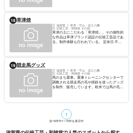
品。
草津焼
18
滋賀県
草津・守山・近江八幡
伝統工芸・和雑貨 その他
草津の土にこだわる「草津焼」。その個性的
な作品は草津ブランド認証の伝統工芸品であ
る。制作体験も行われている。 定休日 不定
休
競走馬グッズ
19
滋賀県
草津・守山・近江八幡
伝統工芸・和雑貨 その他
馬のまち栗東。栗東トレーニングセンターで
調教される競走馬の毛や蹄鉄を使ったグッズ
を制作、販売しています。欧米では馬の毛は
幸運を呼び寄せ、災いを振り払うお守りとし
て伝統的に用いられており、持ち主の願い事
を叶えてくれるといわれています。また、蹄
鉄は交通安全のお守りとして車に取り付ける
など利用されています。市内の道の駅、手原
1
駅2階の栗東観光案内所などで販売していま
す。
全
19
件中
1~19
件を表示中
滋賀県の伝統工芸・和雑貨で人気のスポットから探す