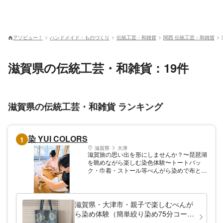
アソビュー！
ハンドメイド・ものづくり
伝統工芸・和雑貨
関西 伝統工芸・和雑貨
滋賀県の伝統工芸・和雑貨：19件
滋賀県の伝統工芸・和雑貨 ランキング
染 YUI COLORS
1
滋賀県
大津
滋賀旅の思い出を形にしませんか？〜琵琶湖
を眺めながら楽しむ染色体験〜トートバッ
ク・巾着・ストール等べんがら染めで布と色
を美しく結びます。 作品は当日持ち帰り
OK！ ご家族、お友達はもちろん、ご夫婦、
カップル、お一人様も大歓迎！ 世界に一つ
だけの思い出の作品づくりのお手伝いをさせ
滋賀県・大津市・親子で楽しむべんが
ていただきます。
ら染め体験（簡単絞り染め75分コー