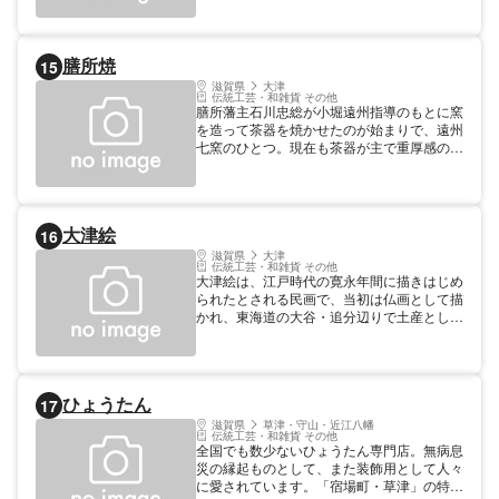
膳所焼
15
滋賀県
大津
伝統工芸・和雑貨 その他
膳所藩主石川忠総が小堀遠州指導のもとに窯
を造って茶器を焼かせたのが始まりで、遠州
七窯のひとつ。現在も茶器が主で重厚感のあ
る風合いは人気が高い。
大津絵
16
滋賀県
大津
伝統工芸・和雑貨 その他
大津絵は、江戸時代の寛永年間に描きはじめ
られたとされる民画で、当初は仏画として描
かれ、東海道の大谷・追分辺りで土産として
売られていたが時代とともに世俗画、風刺画
に変わった。彩やかな色彩、大胆な線画は素
朴な美しさを持ち、今も人気の高い工芸品で
ある。 屋号・氏名 大津絵作房・高橋和堂
ひょうたん
17
滋賀県
草津・守山・近江八幡
伝統工芸・和雑貨 その他
全国でも数少ないひょうたん専門店。無病息
災の縁起ものとして、また装飾用として人々
に愛されています。「宿場町・草津」の特産