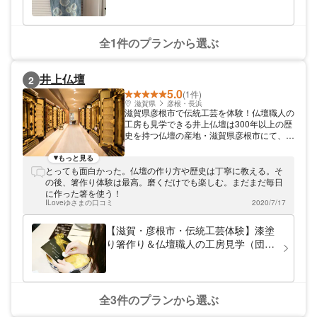
ス）
全1件のプランから選ぶ
井上仏壇
2
5.0
(1件)
滋賀県
彦根・長浜
滋賀県彦根市で伝統工芸を体験！仏壇職人の
工房も見学できる井上仏壇は300年以上の歴
史を持つ仏壇の産地・滋賀県彦根市にて、手
造り仏壇を製造直販しているお店です。当店
では仏壇作りの職種のうち、金箔押し・蒔
もっと見る
絵・漆塗りの3種類の伝統工芸体験を開催し
とっても面白かった。仏壇の作り方や歴史は丁寧に教える。そ
ています。何十年ものキャリアを持つ仏壇職
の後、箸作り体験は最高。磨くだけでも楽しむ。まだまだ毎日
人のもと、日本の伝統工芸を体験してみませ
に作った箸を使う！
んか？
ILoveゆさまの口コミ
2020/7/17
【滋賀・彦根市・伝統工芸体験】漆塗
り箸作り＆仏壇職人の工房見学（団体
割引あり・10名以上の利用で1名
6,490円）
全3件のプランから選ぶ