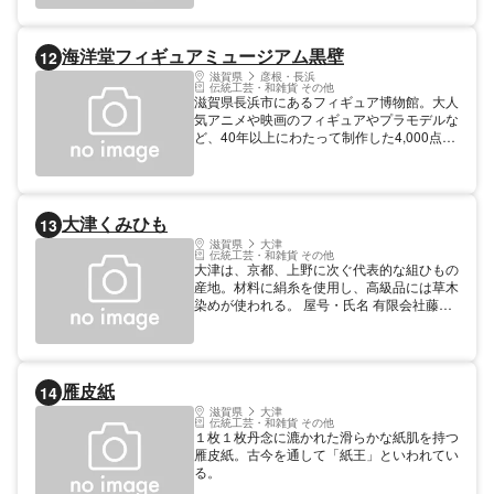
海洋堂フィギュアミュージアム黒壁
12
滋賀県
彦根・長浜
伝統工芸・和雑貨 その他
滋賀県長浜市にあるフィギュア博物館。大人
気アニメや映画のフィギュアやプラモデルな
ど、40年以上にわたって制作した4,000点以
上の作品を展示している。フィギュアだけで
なく、自然環境を再現したジオラマなどもあ
る。ワークショップも開催しており、自分だ
けのオリジナルフィギュアを作れる。
大津くみひも
13
滋賀県
大津
伝統工芸・和雑貨 その他
大津は、京都、上野に次ぐ代表的な組ひもの
産地。材料に絹糸を使用し、高級品には草木
染めが使われる。 屋号・氏名 有限会社藤三
郎紐
雁皮紙
14
滋賀県
大津
伝統工芸・和雑貨 その他
１枚１枚丹念に漉かれた滑らかな紙肌を持つ
雁皮紙。古今を通して「紙王」といわれてい
る。