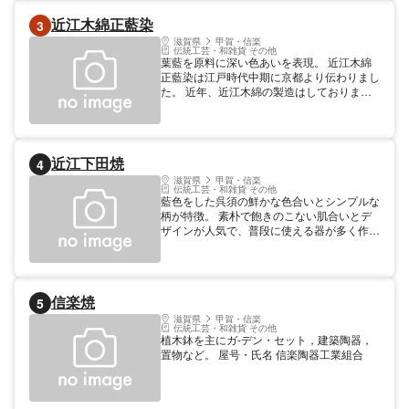
近江木綿正藍染
3
滋賀県
甲賀・信楽
伝統工芸・和雑貨 その他
葉藍を原料に深い色あいを表現。 近江木綿
正藍染は江戸時代中期に京都より伝わりまし
た。 近年、近江木綿の製造はしておりませ
んが、紺喜染織は正藍染の伝統を守り続けて
いるただ一軒の工房です。 その他 その他 藍
染体験可能 屋号・氏名 紺喜染織 植西恒夫
近江下田焼
4
滋賀県
甲賀・信楽
伝統工芸・和雑貨 その他
藍色をした呉須の鮮かな色合いとシンプルな
柄が特徴。 素朴で飽きのこない肌合いとデ
ザインが人気で、普段に使える器が多く作ら
れている。 予約をすると絵付けや作陶体験
もできます。 【料金】 見学無料
信楽焼
5
滋賀県
甲賀・信楽
伝統工芸・和雑貨 その他
植木鉢を主にガ-デン・セット，建築陶器，
置物など。 屋号・氏名 信楽陶器工業組合