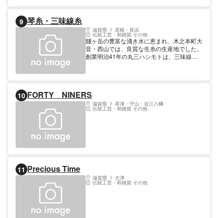
に喜ばれる。滋賀県伝統的工芸品指定。
【料金】 18,000円～23,000円
琴糸・三味線糸
9
滋賀県
彦根・長浜
伝統工芸・和雑貨 その他
賤ヶ岳の豊富な涌き水に恵まれ、木之本町大
音・西山では、良質な生糸の生産地でした。
創業明治41年の丸三ハシモトは、三味線や
お琴などの和楽器糸を製造するメーカーとし
て、伝統の技を守りながら、美しい音色のた
めの製品作りを行っています。
FORTY NINERS
10
滋賀県
草津・守山・近江八幡
伝統工芸・和雑貨 その他
Precious Time
11
滋賀県
大津
伝統工芸・和雑貨 その他