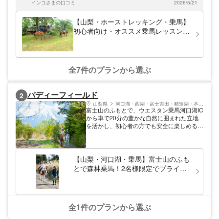
験者まで、お客さまにぴったりの乗馬体験を
インコさまの口コミ
2026/5/21
た。
ご提供します。みなさまのお越しをお待ちし
ております。
【山梨・ホーストレッキング・乗馬】
初心者向け・オススメ乗馬レッスン付
き！馬と八ヶ岳高原をお散歩しよう
（レッスン30分・外乗30分）
全7件のプランから選ぶ
パディーフィールド
2
山梨県
河口湖・西湖・富士吉田・精進湖・本栖湖
富士山のふもとで、ウエスタン乗馬河口湖IC
から車で20分の豊かな自然に囲まれた立地
を活かし、初心者の方でも安全に楽しめる乗
馬体験を提供しています。
【山梨・河口湖・乗馬】富士山のふも
とで森林乗馬！2名様限定でプライベ
ートに楽しめる引馬外乗（トレッキン
グ30分）
全1件のプランから選ぶ