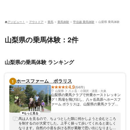
アソビュー！
アウトドア
乗馬
乗馬体験
甲信越 乗馬体験
山梨県 乗馬体験
山梨県の乗馬体験：2件
山梨県の乗馬体験 ランキング
ホースファーム ポラリス
1
4.9
(64件)
山梨県
八ヶ岳・小淵沢・清里・大泉
山梨県の乗馬クラブで外乗ホーストレッキン
グ！馬場を飛び出し、八ヶ岳高原へホースフ
ァーム ポラリスは、山梨県の乗馬クラブで
す。八ヶ岳高原を馬と一緒に散歩する、外乗
ホーストレッキングツアーを多数ご用意して
もっと見る
います。八ヶ岳・富士山・南アルプスを一望
馬は人を見るので、ちょつとした隙に何かしようと企むところ
する絶景ロケーションのなか、最良のパート
を制するのが大変でした。上手く操って歩いてくれると楽しく
ナーである馬と一緒に深呼吸！初心者から経
なります。自然の小道を歩ける所が素敵で思い出になりまし