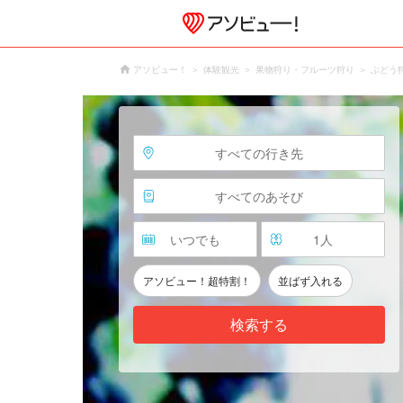
アソビュー！
体験観光
果物狩り・フルーツ狩り
ぶどう
すべての行き先
すべてのあそび
いつでも
1
人
アソビュー！超特割！
並ばず入れる
検索する