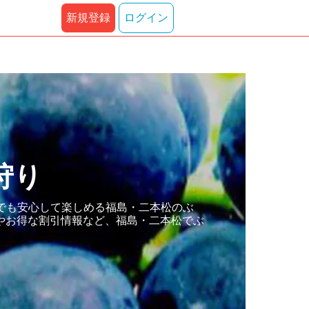
新規登録
ログイン
狩り
でも安心して楽しめる福島・二本松のぶ
やお得な割引情報など、福島・二本松でぶ