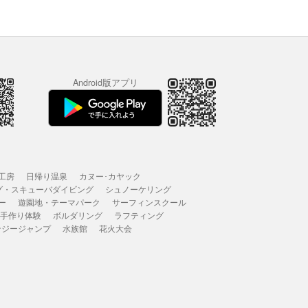
Android版アプリ
工房
日帰り温泉
カヌー･カヤック
グ・スキューバダイビング
シュノーケリング
ー
遊園地・テーマパーク
サーフィンスクール
 手作り体験
ボルダリング
ラフティング
ンジージャンプ
水族館
花火大会