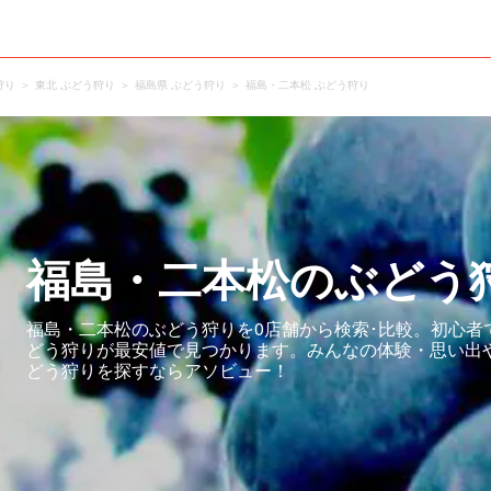
狩り
東北 ぶどう狩り
福島県 ぶどう狩り
福島・二本松 ぶどう狩り
福島・二本松のぶどう
福島・二本松のぶどう狩りを0店舗から検索･比較。初心者
どう狩りが最安値で見つかります。みんなの体験・思い出
どう狩りを探すならアソビュー！