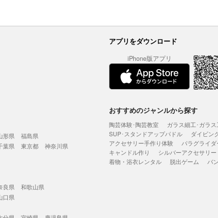
アプリをダウンロード
iPhone版アプリ
おすすめのジャンルから探す
陶芸体験･陶芸教室
ガラス細工･ガラス
SUP･スタンドアップパドル
ダイビン
山形県
福島県
アクセサリー手作り体験
パラグライダ
千葉県
東京都
神奈川県
キャンドル作り
シルバーアクセサリー
着物・浴衣レンタル
脱出ゲーム
バ
奈良県
和歌山県
山口県
大分県
宮崎県
鹿児島県