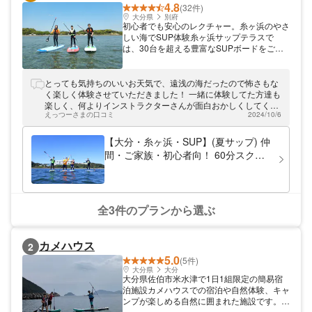
4.8
(32件)
大分県
別府
初心者でも安心のレクチャー。糸ヶ浜のやさ
しい海でSUP体験糸ヶ浜サップテラスで
は、30台を超える豊富なSUPボードをご用
意。お客さまにマッチするボードをお選びい
たします。店の前には遠浅の海が広がり、ほ
とんどの場所で足が届きます。底がほとんど
とっても気持ちのいいお天気で、遠浅の海だったので怖さもな
砂地なので、初めて野方・お子様でも安心し
く楽しく体験させていただきました！ 一緒に体験してた方達も
てご利用いただけます。
楽しく、何よりインストラクターさんが面白おかしくしてくれ
えっつーさまの口コミ
2024/10/6
るのでずーっと笑ってました。 立って前に進むことができた時
はとっても嬉しかったです。 また、体験したいと思います！
【大分・糸ヶ浜・SUP】(夏サップ) 仲
間・ご家族・初心者向！ 60分スクー
ル+60分の自由時間 +写真
全3件のプランから選ぶ
カメハウス
2
5.0
(5件)
大分県
大分
大分県佐伯市米水津で1日1組限定の簡易宿
泊施設カメハウスでの宿泊や自然体験、キャ
ンプが楽しめる自然に囲まれた施設です。
施設からすぐには海水浴場の間越海岸、汽水