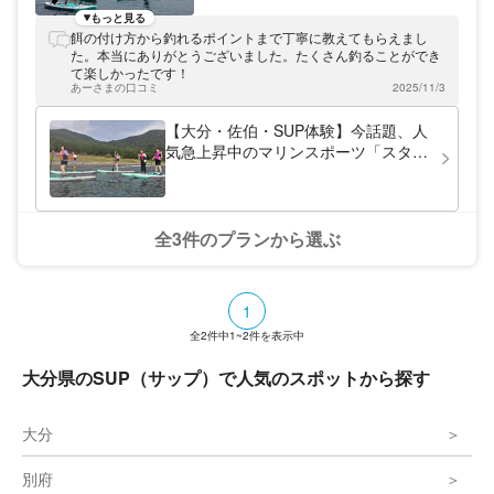
湖の龍神池、常緑樹に覆われた山々があり、
もっと見る
たくさんの動物たちも暮らしています。ウミ
餌の付け方から釣れるポイントまで丁寧に教えてもらえまし
ガメも暮らす美しい海が広がる間越（はざ
た。本当にありがとうございました。たくさん釣ることができ
こ）でゆったりとした時間を過ごしてくださ
て楽しかったです！
い。 私たちは自然を愛でる心を育むことを
あーさまの口コミ
2025/11/3
モットーに、生き物や自然環境を身近に感
じ、新しい気づきや発見のある場を提供した
【大分・佐伯・SUP体験】今話題、人
いと考えています。 どなたでも気軽にご利
気急上昇中のマリンスポーツ「スタン
用できますので、ぜひ足をお運びください。
ドアップパドルボード」！家族、ご友
人、カップル、子どもも女性もどなた
でも体験できます！
全3件のプランから選ぶ
1
全
2
件中
1~2
件を表示中
大分県のSUP（サップ）で人気のスポットから探す
大分
別府