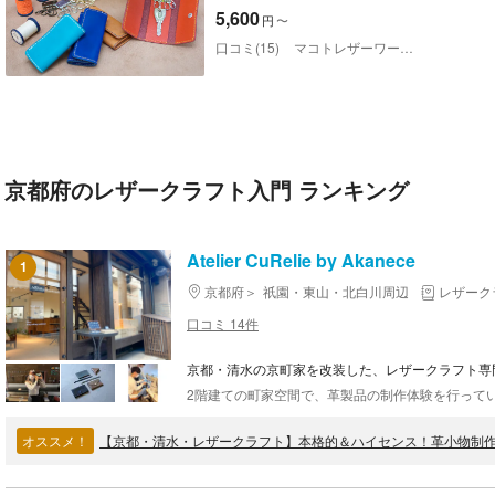
ク
5,600
円
〜
口コミ(15)
マコトレザーワークス
京都府のレザークラフト入門 ランキング
Atelier CuRelie by Akanece
1
京都府
祇園・東山・北白川周辺
レザーク
口コミ 14件
京都・清水の京町家を改装した、レザークラフト専
オススメ！
【京都・清水・レザークラフト】本格的＆ハイセンス！革小物制