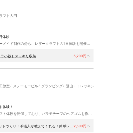
ラフト入門
日体験
マコトレザーワークスでは、革製品の販売やオーダーメイド制作の傍ら、レザークラフトの1日体験を開催しています。本皮は時間がたつ程に味わいを増す素材。一生ものの小物がお作りいただけます。当工房は、2015年オープンの比較的新しい工房。京都市中京区にあり、観光地・嵐山からもほど近い立地です。革細工一級認定のオーナ兼講師、西堀誠人が皆さまのレベルに合わせてお教えします。
ャラ小銭もスッキリ収納
5,200
円
〜
工教室
スノーモービル
グランピング
登山・トレッキング
農業体験・田植え
ト体験！
京都府綾部市にある綾部ふれあい牧場。レザークラフト体験を開催しており、バラモチーフのヘアゴムを作れます。旅行の記念品にオススメです。体験は綾部ふれあい牧場で行われます。牧場でのんびりしたり、動物たちとのふれあいも楽しめますよ。
【京都・レザークラフト】レザーキーホルダー or レザーブレスレットづくり！革職人が教えてくれる！簡単レザークラフト体験
2,500
円
〜