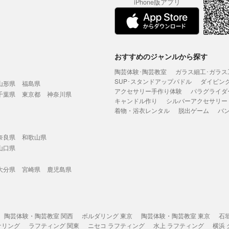
iPhone版アプリ
おすすめのジャンルから探す
陶芸体験･陶芸教室
ガラス細工･ガラス
SUP･スタンドアップパドル
ダイビン
山形県
福島県
アクセサリー手作り体験
パラグライダ
千葉県
東京都
神奈川県
キャンドル作り
シルバーアクセサリー
着物・浴衣レンタル
脱出ゲーム
バ
奈良県
和歌山県
山口県
大分県
宮崎県
鹿児島県
陶芸体験・陶芸教室 関西
ボルダリング 東京
陶芸体験・陶芸教室 東京
石
ケリング
ラフティング 関東
ニセコ ラフティング
水上 ラフティング
横浜