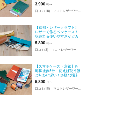
ラン講師と本革レザークラ
3,900
円
〜
フト体験！
口コミ(18)
マコトレザーワークス
【京都・レザークラフト】
レザーで作るペンケース！
収納力＆使いやすさがピカ
イチ！
5,800
円
〜
口コミ(3)
マコトレザーワークス
【スマホケース・京都】円
町駅徒歩3分！使えば使うほ
ど味わい深い！多様な端末
にも対応できる本革レザー
5,800
円
〜
クラフト体験
口コミ(18)
マコトレザーワークス