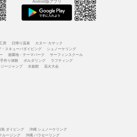
Android版アプリ
工房
日帰り温泉
カヌー･カヤック
グ・スキューバダイビング
シュノーケリング
ー
遊園地・テーマパーク
サーフィンスクール
 手作り体験
ボルダリング
ラフティング
ンジージャンプ
水族館
花火大会
垣島 ダイビング
沖縄 シュノーケリング
 クルージング
沖縄 パラセーリング