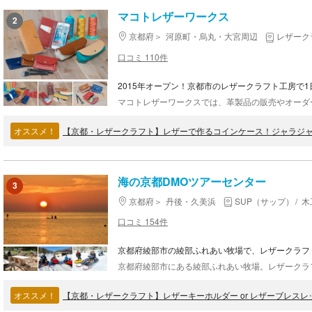
マコトレザーワークス
2
京都府
河原町・烏丸・大宮周辺
レザーク
口コミ 110件
2015年オープン！京都市のレザークラフト工房で1
オススメ！
【京都・レザークラフト】レザーで作るコインケース！ジャラジ
海の京都DMOツアーセンター
3
京都府
丹後・久美浜
SUP（サップ）
木
口コミ 154件
京都府綾部市の綾部ふれあい牧場で、レザークラフ
オススメ！