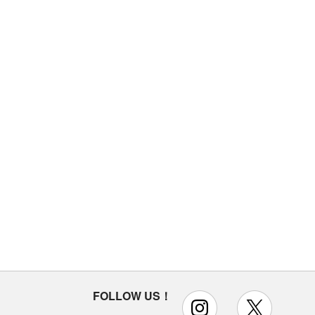
FOLLOW US！
instagram
x