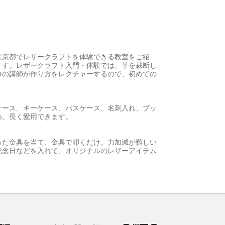
は京都でレザークラフトを体験できる教室をご紹
ます。レザークラフト入門・体験では、革を裁断し
ロの講師が作り方をレクチャーするので、初めての
ケース、キーケース、パスケース、名刺入れ、ブッ
め、長く愛用できます。
った金具を当て、金具で叩くだけ。力加減が難しい
記念日などを入れて、オリジナルのレザーアイテム