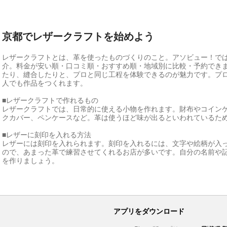
京都でレザークラフトを始めよう
レザークラフトとは、革を使ったものづくりのこと。アソビュー！で
介。料金が安い順・口コミ順・おすすめ順・地域別に比較・予約でき
たり、縫合したりと、プロと同じ工程を体験できるのが魅力です。プ
人でも作品をつくれます。
■レザークラフトで作れるもの
レザークラフトでは、日常的に使える小物を作れます。財布やコイン
クカバー、ペンケースなど。革は使うほど味が出るといわれているた
■レザーに刻印を入れる方法
レザーには刻印を入れられます。刻印を入れるには、文字や絵柄が入
ので、あまった革で練習させてくれるお店が多いです。自分の名前や
を作りましょう。
アプリをダウンロード