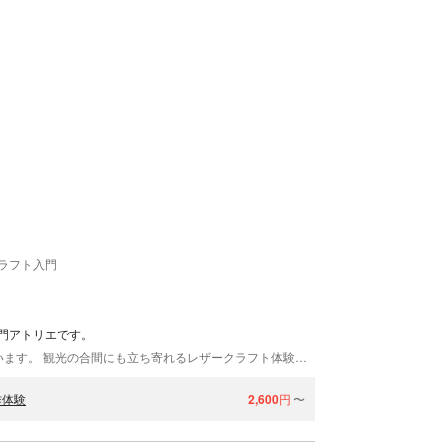
ラフト入門
門アトリエです。
2階建ての町家空間で、革製品の制作体験を行っています。 観光の合間にも立ち寄れるレザークラフト体験として、初めての方からものづくりが好きな方まで幅広くお迎えしています。
作体験
2,600
円
〜