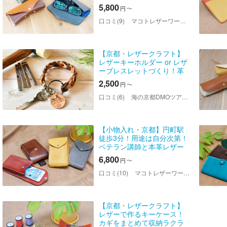
品作り
5,800
円
〜
口コミ(9)
マコトレザーワークス
【京都・レザークラフト】
レザーキーホルダー or レザ
ーブレスレットづくり！革
職人が教えてくれる！簡単
2,500
円
〜
レザークラフト体験
口コミ(6)
海の京都DMOツアーセンター
【小物入れ・京都】円町駅
徒歩3分！用途は自分次第！
ベテラン講師と本革レザー
クラフト体験！
6,800
円
〜
口コミ(10)
マコトレザーワークス
【京都・レザークラフト】
レザーで作るキーケース！
カギをまとめて収納ラクラ