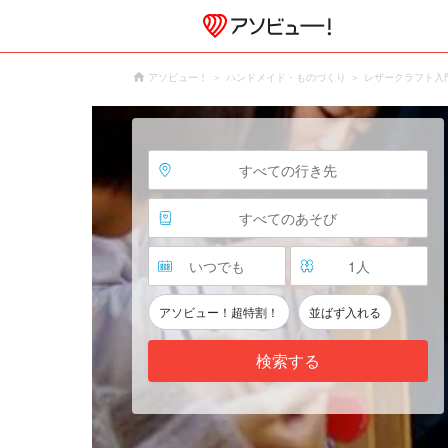
アソビュー！
ハンドメイド・ものづくり
レザークラフト入
すべての行き先
すべてのあそび
いつでも
1
人
アソビュー！超特割！
並ばず入れる
検索する