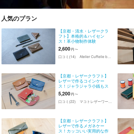
人気のプラン
【京都・清水・レザークラ
フト】本格的＆ハイセン
ス！革小物制作体験
2,600
円
〜
口コミ(14)
Atelier CuRelie by Akanece
【京都・レザークラフト】
レザーで作るコインケー
ス！ジャラジャラ小銭もス
ッキリ収納
5,200
円
〜
口コミ(22)
マコトレザーワークス
【京都・レザークラフト】
レザーで作るメガネケー
ス！カッコいい実用的な作