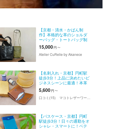
【京都・清水・かばん制
作】本格的な革のショルダ
ーバッグ・トートバッグ制
作体験
15,000
円
〜
Atelier CuRelie by Akanece
【名刺入れ・京都】円町駅
徒歩3分！上品に決めたいビ
ジネスシーンに最適！本革
レザークラフト体験！
5,600
円
〜
口コミ(15)
マコトレザーワークス
【パスケース・京都】円町
駅徒歩3分！日々の通勤をオ
シャレ・スマートに！ベテ