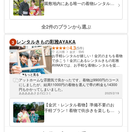
園敷地内にある唯一の着物レンタル！
ヘアセット付き！花火大会や夏祭りに
も！浴衣一式レンタル＆着付けプラ
ン！
全2件のプランから選ぶ
レンタルきもの彩雅AYAKA
3
4.3
(5件)
石川県
金沢・羽咋
お手軽レンタルが嬉しい！金沢のまちを着物
で歩こう！金沢にあるレンタルきもの彩雅
AYAKAでは、お手軽な着物レンタルを提供
しております。特別なご用意をしていただく
必要がないので、観光で来られたお客様にも
もっと見る
大人気。着付けも当店にすべておまかせくだ
アットホームな雰囲気で良かったです。着物は9900円のコース
さい。当店では、苦しくない着付けをしてお
にしましたが、結局11000円の着物を選んで帯の料金も14300
りますので、ゆったりとした気分で観光をお
円もかかってしまいました。
楽しみいただけます。きものが似合うまち金
あああああさまの口コミ
2025/2/19
沢で、素敵な時間を過ごしてくださいね。
【金沢・レンタル着物】準備不要のお
手軽プラン！着物で街歩きを楽しも
う！