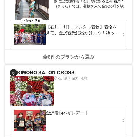
景に記念撮影も！石川県にある金澤 着楽々
（きらら）では、着物を来て金沢の町を散策
できます。着付けは完全予約制で無駄な待ち
時間がありません。返却は、専用の袋に入れ
て、ホテルのフロントに預けるだけ！着付け
もっと見る
もできるので、初めての方も着物を楽しめま
【石川・1日・レンタル着物】着物を
す。
きて、金沢観光に出かけよう！ゆっく
り翌日返却プラン
全6件のプランから選ぶ
KIMONO SALON CROSS
6
石川県
金沢・羽咋
金沢着物ハギレアート