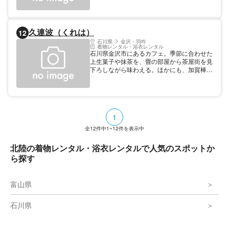
久連波（くれは）
12
石川県
金沢・羽咋
着物レンタル・浴衣レンタル
石川県金沢市にあるカフェ。季節に合わせた
上生菓子や抹茶を、畳の部屋から茶屋街を見
下ろしながら味わえる。ほかにも、加賀棒茶
パフェとぜんざいなど、豊富なメニューを取
り扱っている。上生菓子は一般店頭販売を行
っていないため、金沢市内でも数少ない店舗
でしか味わえない。着物のレンタルサービス
も行っており、金沢を散策する際に利用でき
1
る。
全
12
件中
1~12
件を表示中
北陸の着物レンタル・浴衣レンタルで人気のスポットか
ら探す
富山県
石川県