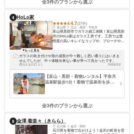
全3件のプランから選ぶ
HoLo家
4
4.7
(27件)
富山県
立山・黒部・宇奈月
富山県黒部市でガラス細工体験！富山県黒部
市のHoLo家はガラス工房です。工房では透
明度の高いキレイなコップや、ブローチやペ
ンダントトップなどのアクセサリーを作れま
す。世界に1つだけのガラス細工作りを楽し
もっと見る
もう！
ガラスの吹き付けや形の成形が中々難しく思い通りにはいきま
せんでしたが、中々体験出来ない事が学べて良かったです。
西川さまの口コミ
2026/5/2
【富山・黒部・着物レンタル】宇奈月
温泉駅徒歩1分！着物で温泉街を歩こ
う！着物の着付・レンタルプラン（5
時間30分）
全3件のプランから選ぶ
金澤 着楽々（きらら）
5
石川県
金沢・羽咋
石川県を着物で出かけよう！金沢の町並を背