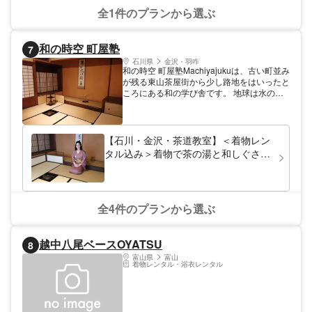
全1件のプランから選ぶ
和の時空 町屋塾
7
石川県
金沢・羽咋
和の時空 町屋塾Machiyajukuは、古い町並み
が残る東山茶屋街から少し路地をはいったと
ころにある和の学び舎です。 地球は水の惑
星、また人間の身体の60％は水、そんな大
切な水の神様でもある龍が町屋塾のシンボル
です。 木戸を開け中に入ると、そこは龍神
様のふところ＝龍宮に訪れたような、懐かし
【石川・金沢・茶道教室】＜着物レン
く心地良い和空間。 その和の時空の中で、
タル込み＞着物で茶の湯と和しぐさ体
「和」という言葉に含まれるものをテーマと
験「1名貸切」プラン
して大人の塾活動をおこなっています。
全4件のプランから選ぶ
越中八尾ベースOYATSU
8
富山県
富山
着物レンタル・浴衣レンタル