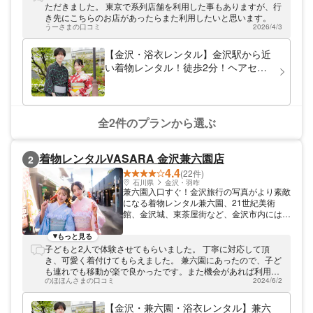
ただきました。 東京で系列店舗を利用した事もありますが、行
き先にこちらのお店があったらまた利用したいと思います。
うーさまの口コミ
2026/4/3
【金沢・浴衣レンタル】金沢駅から近
い着物レンタル！徒歩2分！ヘアセッ
ト付き！花火大会や夏祭りにも！浴衣
一式レンタル＆着付けプラン！
全2件のプランから選ぶ
着物レンタルVASARA 金沢兼六園店
2
4.4
(22件)
石川県
金沢・羽咋
兼六園入口すぐ！金沢旅行の写真がより素敵
になる着物レンタル兼六園、21世紀美術
館、金沢城、東茶屋街など、金沢市内には和
服が映えるスポットがたくさん！着物レンタ
ルVASARA 金沢兼六園店では随時着物や浴
もっと見る
衣の仕入れを行っており、現代的なモダン柄
子どもと2人で体験させてもらいました。 丁寧に対応して頂
や古典的な柄まで、10,000着以上のレンタ
き、可愛く着付けてもらえました。 兼六園にあったので、子ど
ル着物を取り揃えています。好みの着物・浴
も連れでも移動が楽で良かったです。また機会があれば利用し
衣で散策すれば、旅の思い出もより鮮やかに
のほほんさまの口コミ
2024/6/2
たいと思います、
なりますよ！
【金沢・兼六園・浴衣レンタル】兼六