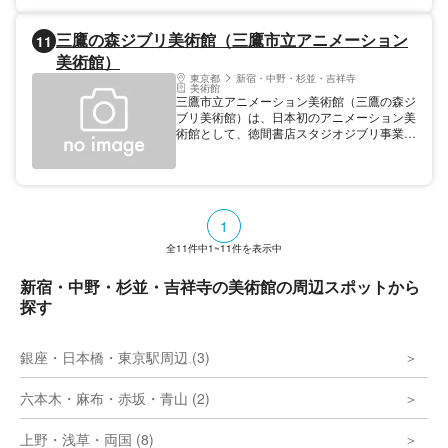
夫がなされている。施設内部には大きな窓か
ら外光があふれ、柔らかい色の荒い石壁が、
三鷹の森ジブリ美術館（三鷹市立アニメーション
11
見学者を入り口に自然に誘導するように曲線
を描いている。主に近現代美術をテーマとし
美術館）
た企画展とともに、展示スペースの貸し出し
東京都
新宿・中野・杉並・吉祥寺
も行っており市民の芸術作品の発表の場にも
美術館
三鷹市立アニメーション美術館（三鷹の森ジ
なっている。 開館時間 10:00～20:00 ※入館
ブリ美術館）は、日本初のアニメーション美
は19：30まで。（開館時間は、展覧会によ
術館として、徳間書店スタジオジブリ事業部
って異なる場合あり） 休館日 (月) 年末年始
（当時）と三鷹市の美術館構想の一致によっ
（月曜が祝日の場合は開館し、翌日と翌々日
て平成13（2001）年にオープンした。企画
は休館。展示替えなどによる臨時休館あ
原案は世界的なアニメーション監督である宮
り。） その他 美術館 その他 展示室
崎駿氏。建物自体が1本の映画のようであり
たいと考えられており、館内は重層的で迷路
1
のような建物になっている。外観は曲線で構
成され、外壁は赤や黄などカラフルな土塀の
全
11
件中
1~11
件を表示中
個性的な建物ながら、時間の経過とともに井
の頭公園の松林となじんできた。「迷子にな
新宿・中野・杉並・吉祥寺の美術館の周辺スポットから
ろうよ、いっしょに。」のキャッチコピーの
探す
とおり、来館者は館内を好きな順番で迷子に
なりながら見学できるようになっている。展
示内容は「映画の生まれる場所」と呼ばれる
銀座・日本橋・東京駅周辺 (3)
アニメーションスタジオ風の展示室や、子ど
もたちが乗れる「ネコバス」まで多岐にわた
る。見るだけでなく、体験する展示であるこ
六本木・麻布・赤坂・青山 (2)
とが、子どものみならず大人の来館者の心も
つかんでいる。映像展示室「土星座」では美
術館のオリジナル短編映画を上映しており、
上野・浅草・両国 (8)