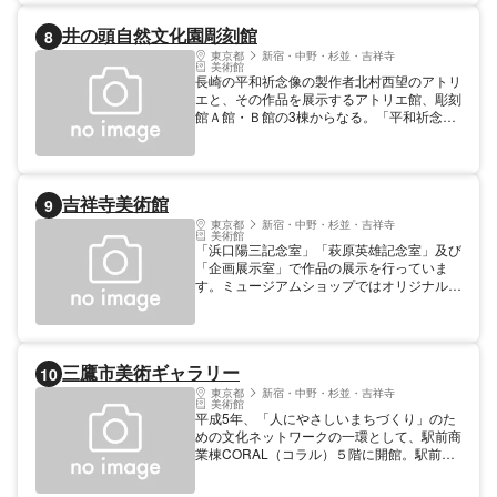
井の頭自然文化園彫刻館
8
東京都
新宿・中野・杉並・吉祥寺
美術館
長崎の平和祈念像の製作者北村西望のアトリ
エと、その作品を展示するアトリエ館、彫刻
館Ａ館・Ｂ館の3棟からなる。「平和祈念
像」原型や「怒濤」など、屋内外に合わせて
約250点を展示しています。 【料金】 大人:
400円
吉祥寺美術館
9
東京都
新宿・中野・杉並・吉祥寺
美術館
「浜口陽三記念室」「萩原英雄記念室」及び
「企画展示室」で作品の展示を行っていま
す。ミュージアムショップではオリジナルグ
ッズを販売しています。 【料金】 大人: 300
円 常設展のみ100円 大人料金には、企画展
と常設展の料金を含みます 大学生: 300円 高
校生: 100円 中学生: 100円 備考: 小学生以
三鷹市美術ギャラリー
10
下，障がい者，65歳以上 無料
東京都
新宿・中野・杉並・吉祥寺
美術館
平成5年、「人にやさしいまちづくり」のた
めの文化ネットワークの一環として、駅前商
業棟CORAL（コラル）５階に開館。駅前す
ぐという立地に加え、午後８時まで開館する
など、職場帰りの社会人にも利用しやすい工