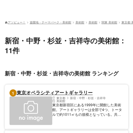
アソビュー！
遊園地・テーマパーク・美術館
美術館
美術館
関東 美術館
東京都 
新宿・中野・杉並・吉祥寺の美術館：
11件
新宿・中野・杉並・吉祥寺の美術館 ランキング
東京オペラシティアートギャラリー
1
東京都
新宿・中野・杉並・吉祥寺
美術館
東京都新宿区にある1999年に開館した美術
館。アートギャラリーは全部で4つ、トータ
ルで約1011㎡もの規模となっている。共同
事業者でもある寺田小太郎が集めた、国内作
家を中心に油彩や水彩などさまざまなジャン
ルの作品がトートバッグやキーホルダーなど