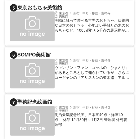
ップといったイベント開催、市民による作品
東京おもちゃ美術館
5
展示などもあり。ミュージアムショップに
は、同館学芸員考案のキャラクター「きちび
東京都
新宿・中野・杉並・吉祥寺
美術館
ちゃん」の缶バッジをはじめ、さまざまなア
実際に触って遊べる世界のおもちゃ、伝統的
イテムが。
な日本のおもちゃ、心地よい手触りの木のお
もちゃなど、100カ国1万5千点の展示物があ
ります。
SOMPO美術館
6
東京都
新宿・中野・杉並・吉祥寺
美術館
ヴァンサン・ファン・ゴッホの「ひまわり」
があるところとして知られているが，さらに
ゴーギャンの「アリスカンの並木路，アル
ル」も仲間入りしている。この作品はゴッホ
とゴーギャンが共同生活をしていた時のもの
で，背中合せに製作されたとか。 休館 (月)
年末年始 管理者 安田火災美術財団
聖徳記念絵画館
7
東京都
新宿・中野・杉並・吉祥寺
美術館
明治天皇記念絵画、日本画40点・洋画40
点。 休館 12月30日～1月2日 管理者 外苑管
理部