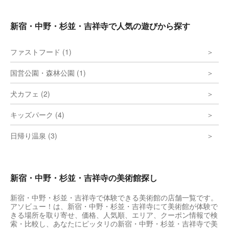
作品は時期により入れ替わる。外国人の入場
者も多く、ジブリ人気の高さをうかがわせ
る。展示室のほかにも、入口天井に描かれた
新宿・中野・杉並・吉祥寺で人気の遊びから探す
美しいフレスコ画やジブリ作品が描かれたス
テンドグラス、意外なところに出られる通路
など、施設全体に発見がちりばめられてい
ファストフード (1)
る。まさに大人も子どもも迷子になるのが楽
しい美術館である。
国営公園・森林公園 (1)
犬カフェ (2)
キッズパーク (4)
日帰り温泉 (3)
新宿・中野・杉並・吉祥寺の美術館探し
新宿・中野・杉並・吉祥寺で体験できる美術館の店舗一覧です。
アソビュー！は、新宿・中野・杉並・吉祥寺にて美術館が体験で
きる場所を取り寄せ、価格、人気順、エリア、クーポン情報で検
索・比較し、あなたにピッタリの新宿・中野・杉並・吉祥寺で美