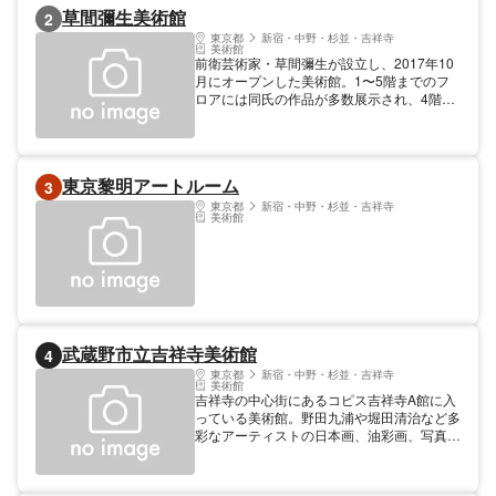
が購入できるギャラリーショップあり。
草間彌生美術館
2
東京都
新宿・中野・杉並・吉祥寺
美術館
前衛芸術家・草間彌生が設立し、2017年10
月にオープンした美術館。1〜5階までのフ
ロアには同氏の作品が多数展示され、4階で
は代表作「無限の彼方へかぼちゃは愛を叫ん
でゆく」を鑑賞できる。年2回、草間彌生の
コレクションを展示した独創的な世界観を楽
しめる展覧会を実施。ギャラリートーク・講
東京黎明アートルーム
3
演会・こどもワークショップなどのイベント
も充実している。チケットは日時指定制の前
東京都
新宿・中野・杉並・吉祥寺
美術館
売券のみの販売となっている。
武蔵野市立吉祥寺美術館
4
東京都
新宿・中野・杉並・吉祥寺
美術館
吉祥寺の中心街にあるコピス吉祥寺A館に入
っている美術館。野田九浦や堀田清治など多
彩なアーティストの日本画、油彩画、写真な
ど約2,500点の作品を所蔵している。「浜口
陽三記念室」「萩原英雄記念室」では2人の
作品などを常時展示。企画展示やワークショ