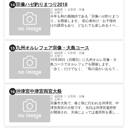
宗像ハゼ釣りまつり2018
14
営まれ、その後、午後１時より、火渡り柴灯
大護摩供が執り行われます。読経の中、護摩
福岡県
太宰府・宗像
お祭り
壇に護摩木が次々と投げ入れられ、大きな炎
今年も秋の風物詩である「宗像ハゼ釣りまつ
が立ち上がります。やがて炎が収まると、厳
り」を開催します。 初心者向け・お子様向
かに火渡りの行が始まります。まず、修験者
けの講習もあり、どなたでも楽しめるイベン
たちがお経を唱え、まだ白煙上がる炭の上を
トです。 心地よい秋風と釣川の景色を楽し
素足で渡り、その後、参詣者が続き、無業息
みながら、のんびりハゼ釣りを楽しんではい
災を祈ります。
かがでしょうか。豪華賞品があたる抽選会も
開催しますので、この機会に是非ご参加くだ
九州オルレフェア宗像・大島コース
15
さい。
福岡県
太宰府・宗像
お祭り
10月28日（日曜日）に九州オルレ宗像・大
島コースでオルレフェアを開催します。
「歩く」だけでなく、「島の温かいおもてな
し」を味わいながら楽しむイベントです。ま
た、参加記念品として大島の特産物をご用意
しております。みなさんも海風が秋色に染ま
る宗像・大島オルレフェアに参加しません
沖津宮中津宮両宮大祭
16
か。（おもてなしは軽食や温かいスープで
す）
福岡県
太宰府・宗像
お祭り
宗像市大島で、春と秋に行われる沖津宮、中
津宮両宮の大祭です。 当日は沖津宮遙拝所
が開扉され、天候によっては遙拝所を通して
沖ノ島が望めます。また、大島島内の各神社
にて神事が執り行われ、沖津宮遙拝所と中津
宮では巫女による舞が奉納されます。 遙拝