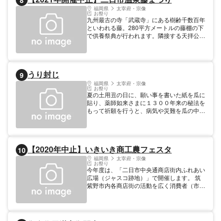
8
福岡県
太宰府・宗像
お祭り
九州最古の寺「武蔵寺」にある樹齢千数百年
といわれる藤。280平方メートルの藤棚の下
で供養祭典が行われます。隣接する天拝公園
では、物産即売会や茶会、水上ステージでの
公演など様々な催しがあります。 ※2021年
開催中止
うり封じ
9
福岡県
太宰府・宗像
お祭り
夏の土用丑の日に、願い事を書いた紙を瓜に
貼り、薬師如来さまに１３００年来の秘法を
もって祈願を行うと、病気や災難を瓜の中に
封じ込むことができ、１年間無病息災、家内
安全等の願い事が叶うと言われています。
【2020年中止】いきいき商工農フェスタ
10
福岡県
太宰府・宗像
お祭り
今年度は、「二日市中央通商店街内ふれあい
広場（ジャスコ跡地）」で開催します。 筑
紫野市内各商店街の活動を広く消費者（市
民）に知ってもらうと共に「商工農業者と消
費者のふれあいの場」として開催していま
す。各商店街の事業活動の周知をはじめ、展
示即売・模擬店、ステージでのイベントなど