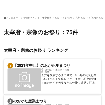
アソビュー！
季節のイベント・年中行事
お祭り
お祭り
九州 お祭り
福岡県 お祭
太宰府・宗像のお祭り：75件
太宰府・宗像のお祭り ランキング
【2021年中止】のおがた夏まつり
1
福岡県
太宰府・宗像
お祭り
直方を代表するまつりで、6千発の花火と楽
しいイベントで盛り上がります。花火は約1
ｋｍのナイアガラなどの仕掛，連発，打上げ
など他所では見られないスケールの大きさで
遠賀川の真夏の風物詩として親しまれていま
す。
のおがた産業まつり
2