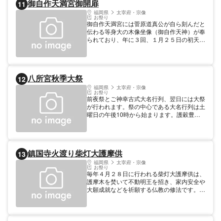
御自作天満宮御開扉
11
子どもからお年寄りまで楽しめます。
福岡県
太宰府・宗像
お祭り
御自作天満宮には菅原道真公が自ら刻んだと
伝わる等身大の木像坐像（御自作天神）が奉
られており、年に３回、１月２５日の初天神
祭、４月２５日の春の大祭、１０月２５日の
秋の大祭に本殿の扉をあけて、御自作天神を
御開扉しています。
八所宮秋季大祭
12
福岡県
太宰府・宗像
お祭り
前夜祭とご神幸古式大名行列、翌日には大祭
が行われます。祭の中心である大名行列は土
曜日の午後10時から始まります。護穀豊穣
と無病息災を喜び願うお祭りです。
鎮国寺火渡り柴灯大護摩供
13
福岡県
太宰府・宗像
お祭り
毎年４月２８日に行われる柴灯大護摩供は、
護摩木を焚いて不動明王を招き、家内安全や
大願成就などを祈願する仏教の修法です。願
いを書いた護摩木を護摩壇の火で焚く事によ
り、煩悩を焼き尽し、様々な願いが成就され
ると言われています。 午前１０時、身代
わり不動明王立像の年に一度の御開扉法要が