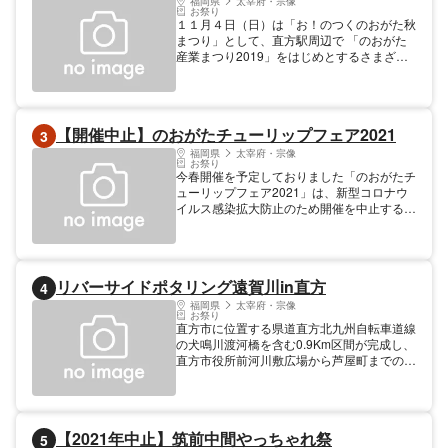
福岡県
太宰府・宗像
お祭り
１１月４日（日）は「お！のつくのおがた秋
まつり」として、直方駅周辺で 「のおがた
産業まつり2019」をはじめとするさまざま
なイベントが同時開催されます。直方で１日
ゆっくり遊んでいきませんか？ ●同時開催イ
ベント…のおがた産業まつり、市民文化祭、
一箱古本市、直方映画祭、福北ゆたか線フェ
【開催中止】のおがたチューリップフェア2021
3
ス、アメリカンフェス ●内容…巨大米粉たい
焼き試食会、ファーマーズマーケット、合同
福岡県
太宰府・宗像
お祭り
大抽選会、餅つき、もちまき、各種ステー
今春開催を予定しておりました「のおがたチ
ジ、など
ューリップフェア2021」は、新型コロナウ
イルス感染拡大防止のため開催を中止するこ
とが決定しました。
リバーサイドポタリング遠賀川in直方
4
福岡県
太宰府・宗像
お祭り
直方市に位置する県道直方北九州自転車道線
の犬鳴川渡河橋を含む0.9Km区間が完成し、
直方市役所前河川敷広場から芦屋町までの区
間がサイクリングコースとして繋がります。
これを記念して、令和元年11月17日（日曜
日）に開通を記念する走行イベントを開催し
ます。 ゲストとして、元プロロードレーサ
【2021年中止】筑前中間やっちゃれ祭
5
ーの三船雅彦氏やプロロードレースチーム