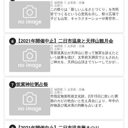
VC福岡のメンバーにも走行していただくほ
福岡県
太宰府・宗像
お祭り
か、走行イベント後のそれぞれのトークショ
この祭りは「新しいふるさとづくり」を市民
ーや同会場でのマルシェ、ステージイベン
皆でつくるという心意気を示し、祭り広場で
ト、平成筑豊鉄道の行橋駅〜直方駅間のサイ
子ども山笠、キャラクターショーや青空市場
クルトレインなども開催します。
などの催し物が行われます。
【2021年開催中止】二日市温泉と天拝山観月会
6
福岡県
太宰府・宗像
お祭り
菅原道真公が天拝山に登って無実を訴えたと
いう故事を偲び、太宰府天満宮でともされた
ご神火を、天拝山山頂までリレーしてかがり
火をたき、お神酒をささげます。麓の天拝公
園内では様々なイベントも開催されます。
筑紫神社粥占祭
7
福岡県
太宰府・宗像
お祭り
市指定無形民俗文化財。2月15日に炊いた粥
面のカビの色合いと生え具合により、年中の
作物及び風水害の判断を占います。
【2021年開催中止】二日市温泉藤まつり