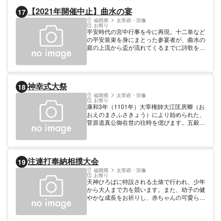
所が開扉されるのは年に数回しかないので、
【2021年開催中止】曲水の宴
17
この機会にぜひ大島の神事を体験してくださ
い。
福岡県
太宰府・宗像
お祭り
平安時代の宮中行事を今に再現。十二単など
の平安装束を身にまとった参宴者が、曲水の
庭の上流から盃が流れてくるまでに詩歌を詠
み、お酒をいただく雅やかな神事です。 ※
新型コロナウイルス感染拡大防止のため、
2021年は開催中止
神幸式大祭
18
福岡県
太宰府・宗像
お祭り
康和3年（1101年）大宰権帥大江匡房卿（お
おえのまさふさきょう）により始められた、
菅原道真公御在世の往時を偲びます。五穀豊
穣を神明に感謝する秋の大祭です。21日に
は御神輿を榎社まで、22日には榎社から御
本殿まで御神幸（行列）がなされます。ま
た、最終日の25日夜には心字池に約千本の
注連打奉納相撲大会
19
ろうそくを献灯し、巫女たちが神楽を奉納す
る「千灯明」が行われます。幻想的な雰囲気
福岡県
太宰府・宗像
お祭り
の中、秋の大祭は締めくくられます。（福岡
天神ひろばに特設される土俵で行われ、少年
県無形民俗文化財）。
から大人まで力を競います。また、幼子の健
やかな成長をお祈りし、赤ちゃんの可愛らし
い土俵入りも行われます。