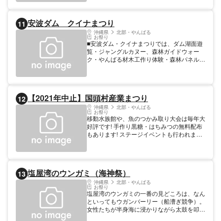
るの原生林の中を走ってみませんか？
安波ダム クイナまつり
11
沖縄県
北部・やんばる
お祭り
■安波ダム・クイナまつりでは、ダム湖面遊
覧・ジャングルカヌー、森林ガイドウォー
ク・やんばる材木工作り体験・森林パネルク
イズ・ダム施設見学など、やんばるの自然を
思いっきり楽しもう!!
【2021年中止】国頭村産業まつり
12
沖縄県
北部・やんばる
お祭り
移動水族館や、魚のつかみ取り大会は毎年大
好評です! 手作り黒糖・はちみつの無料配布
もあります! ステージイベントも行われま
す！ ヒージャーオーラセーもありますよ！
塩屋湾のウンガミ（海神祭）
13
沖縄県
北部・やんばる
お祭り
塩屋湾のウンガミの一番の見どころは、なん
といってもウガンバーリー（船漕ぎ競争）。
女性たちが半身海に浸かりながら太鼓を叩い
て漕ぎ手の男性を迎える姿は圧巻で、多くの