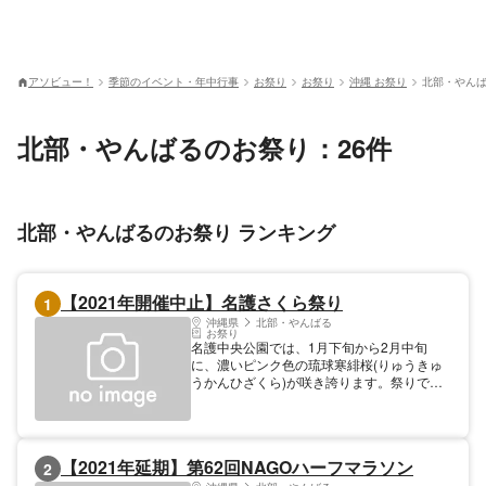
アソビュー！
季節のイベント・年中行事
お祭り
お祭り
沖縄 お祭り
北部・やんば
北部・やんばるのお祭り：26件
北部・やんばるのお祭り ランキング
【2021年開催中止】名護さくら祭り
1
沖縄県
北部・やんばる
お祭り
名護中央公園では、1月下旬から2月中旬
に、濃いピンク色の琉球寒緋桜(りゅうきゅ
うかんひざくら)が咲き誇ります。祭りでは
特設ステージで様々なイベントがあるほか、
市街地ではパレード、ストリートダンスや路
上ライブなどが行われ盛り上がります。※新
型コロナウイルス感染拡大防止のため、
【2021年延期】第62回NAGOハーフマラソン
2
2021年は開催中止