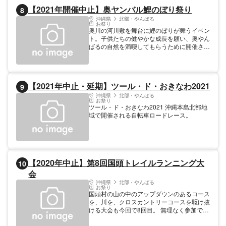
です。最終日の花火もお見逃しなく！
【2021年開催中止】奥ヤンバル鯉のぼり祭り
8
沖縄県
北部・やんばる
お祭り
奥川の河川敷を舞台に鯉のぼりが舞うイベン
ト。子供たちの健やかな成長を願い、奥やん
ばるの自然を満喫してもらうために開催され
ます。会場では子供たちによるエイサーをは
じめ、フラダンス、琉球舞踊、歌謡ショー、
ブレイクダンスなどのステージイベントが行
われます。 ※新型コロナウイルス感染拡大防
【2021年中止・延期】ツール・ド・おきなわ2021
9
止のため、2021年は開催中止
沖縄県
北部・やんばる
お祭り
ツール・ド・おきなわ2021 沖縄本島北部地
域で開催される自転車ロードレース。
【2020年中止】第8回国頭トレイルランニング大
10
会
沖縄県
北部・やんばる
お祭り
国頭村の山の中のアップダウンのあるコース
を、川を、クロスカントリーコースを駆け抜
ける大会も今回で8回目。 無理なく参加でき
るウォーキングの部もあり、親子で参加でき
る大会です 普段立ち入ることのないやんば