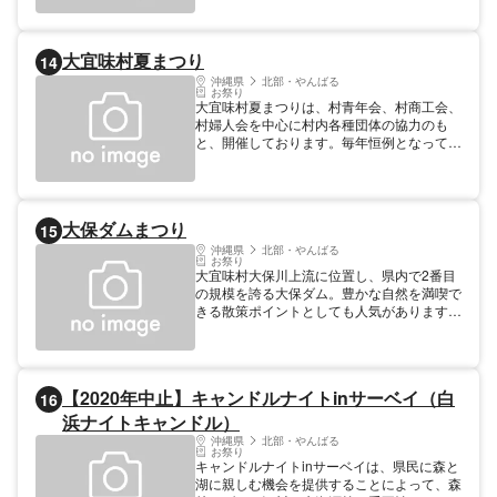
見物客でにぎわいます。2019年は、2年に1
度、海神祭の翌日に行われる豊年踊りも催さ
れます。（14時〜） 2020年は新型コロナウ
大宜味村夏まつり
14
イルス感染防止の為、関係者のみでの開催と
なりました。一般の方の参加はご遠慮くださ
沖縄県
北部・やんばる
お祭り
い。
大宜味村夏まつりは、村青年会、村商工会、
村婦人会を中心に村内各種団体の協力のも
と、開催しております。毎年恒例となってい
るヒージャー（山羊）争奪綱引き大会やな
ど、会場のお客様が気軽に参加でき楽しんで
いただけるゲームも準備しております。ま
た、見応えのある大花火と活気あふれる村青
大保ダムまつり
15
年会エイサーは、まつりの目玉でもあり、大
いに満足していただけると思います。
沖縄県
北部・やんばる
お祭り
大宜味村大保川上流に位置し、県内で2番目
の規模を誇る大保ダム。豊かな自然を満喫で
きる散策ポイントとしても人気があります。
森と湖に親しみ、心身をリフレッシュすると
ともに、森林やダム、河川などの大切さにつ
いて、関心を高め理解を深めていただくた
め、毎年開催されています。
【2020年中止】キャンドルナイトinサーベイ（白
16
浜ナイトキャンドル）
沖縄県
北部・やんばる
お祭り
キャンドルナイトinサーベイは、県民に森と
湖に親しむ機会を提供することによって、森