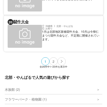
闘牛大会
20
沖縄県
北部・やんばる
お祭り
1月は北部地区新春闘牛大会、10月は今帰仁
まつり闘牛大会など、不定期に開催されてい
ます。
1
2
全
26
件中
1~20
件を表示中
北部・やんばるで人気の遊びから探す
水族館 (2)
フラワーパーク・植物園 (1)