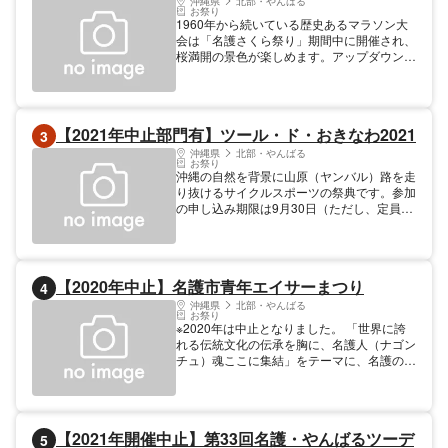
沖縄県
北部・やんばる
お祭り
1960年から続いている歴史あるマラソン大
会は「名護さくら祭り」期間中に開催され、
桜満開の景色が楽しめます。アップダウンも
少なく、初心者にもおすすめ。桜と海の美し
い新春の風をお楽しください。大会種目:ハ
ーフマラソン(21.0975km)、10km、3km、
親子マラソン(3km)。
【2021年中止部門有】ツール・ド・おきなわ2021
3
沖縄県
北部・やんばる
お祭り
沖縄の自然を背景に山原（ヤンバル）路を走
り抜けるサイクルスポーツの祭典です。参加
の申し込み期限は9月30日（ただし、定員に
達し次第締め切り）です。
【2020年中止】名護市青年エイサーまつり
4
沖縄県
北部・やんばる
お祭り
※2020年は中止となりました。 「世界に誇
れる伝統文化の伝承を胸に、名護人（ナゴン
チュ）魂ここに集結」をテーマに、名護の各
地域で伝承されてきたエイサーを一堂に集め
て行われるお祭りです。地元の青年会や子ど
も会、名護市以外の団体も参加して、熱い演
舞を披露します。名護市あげてのエイサー祭
【2021年開催中止】第33回名護・やんばるツーデ
5
りで名護人（ナゴンチュ）魂を感じましょ