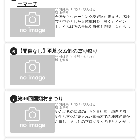
う！
ーマーチ
沖縄県
北部・やんばる
お祭り
全国からウォーキング愛好家が集まり、名護
市を中心とした近隣町村を「歩く」イベン
ト。やんばるの景観や自然を満喫しながら、
ウォーキングを楽しんでみてはいかがでしょ
うか。 ※新型コロナウイルス感染拡大防止の
ため、2021年は開催中止
【開催なし】羽地ダム鯉のぼり祭り
6
沖縄県
北部・やんばる
お祭り
第36回国頭村まつり
7
沖縄県
北部・やんばる
お祭り
やんばるの深緑の山々と青い海、独自の風土
や生活文化に恵まれた国頭村での地域色豊か
な催し。まつりのプログラムのほとんどが手
作りで、ハーリー大会、スイカの早食い大
会、ゴーヤージュース早飲み、ライブなど、
島のめぐみを存分に楽しめる企画が目白押し