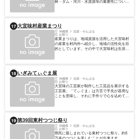
林・ダム・河川・水資源等の重要性について
県民の関心を高め、理解を深めていただき、
ダム所在地域の活性化に寄与する目的で実施
されています。講話や情話などを通して塩谷
湾の自然について学びながら、ダム事業のＰ
大宜味村産業まつり
17
Ｒと、村が取り組んでいる水源地域ビジョン
とエコツーリズムの推進を図り、塩屋湾内外
沖縄県
北部・やんばる
お祭り
にキャンドルを灯し、沖縄八景と言われた景
産業まつりは、地域資源を活用した大宜味村
勝地の認知度を高め、湾内地域の活性化をめ
の産業を村内外へ紹介し、地域の活性化を目
ざしています。
的としています。その中で大宜味村は生涯現
役の高齢者が多く、長年培われた技術で村内
の産業を支えています。まつりでは若い方か
らお年寄り方までが行っている村農産物の加
工品や飲食店が販売され、子ども向けのおし
いぎみてぃぐま展
18
ごと体験なども行われました。大宜味村と交
流のある宮城県や福島県、秋田県からも出展
沖縄県
北部・やんばる
お祭り
がありました。
大宜味の工芸家が制作した工芸品を展示する
工芸展。「てぃぐま」は方言で手先が器用な
ことを意味し、それに手作りで心を込めて作
るという意味もこめて展示会を行っていま
す。大宜味はシークヮーサーや長寿の里とし
て有名ですが、芭蕉布をはじめ、漆芸、陶
芸、木工、染織、シルクスクリーン、生花
第39回東村つつじ祭り
19
と、多彩な工芸家が暮らす里でもあります。
沖縄県
北部・やんばる
お祭り
県民に親しまれている東村つつじ祭り。約5
万本のつつじを楽しむことが出来ます。