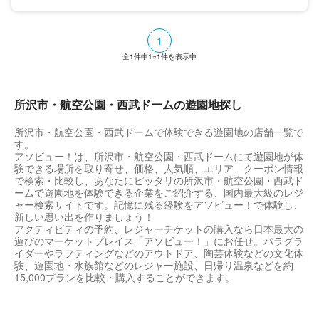
1
全
1
件中
1~1
件を表示中
所沢市・航空公園・西武ドームの遊園地探し
所沢市・航空公園・西武ドームで体験できる遊園地の店舗一覧で
す。
アソビュー！は、所沢市・航空公園・西武ドームにて遊園地が体
験できる場所を取り寄せ、価格、人気順、エリア、クーポン情報
で検索・比較し、あなたにピッタリの所沢市・航空公園・西武ド
ームで遊園地を体験できる企業をご紹介する、国内最大級のレジ
ャー検索サイトです。記憶に残る経験をアソビュー！で体験し、
新しい思い出を作りましょう！
アクティビティの予約、レジャーチケットの購入なら日本最大の
遊びのマーケットプレイス「アソビュー！」にお任せ。パラグラ
イダーやラフティングなどのアウトドア、陶芸体験などの文化体
験、遊園地・水族館などのレジャー施設、日帰り温泉などを約
15,000プランを比較・購入することができます。