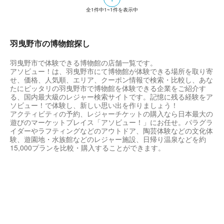
スこそ小さいものの、こまめに展示品の入れ
全
1
件中
1~1
件を表示中
替えを行い、訪れる人の目を飽きさせないよ
うに工夫している。
羽曳野市の博物館探し
羽曳野市で体験できる博物館の店舗一覧です。
アソビュー！は、羽曳野市にて博物館が体験できる場所を取り寄
せ、価格、人気順、エリア、クーポン情報で検索・比較し、あな
たにピッタリの羽曳野市で博物館を体験できる企業をご紹介す
る、国内最大級のレジャー検索サイトです。記憶に残る経験をア
ソビュー！で体験し、新しい思い出を作りましょう！
アクティビティの予約、レジャーチケットの購入なら日本最大の
遊びのマーケットプレイス「アソビュー！」にお任せ。パラグラ
イダーやラフティングなどのアウトドア、陶芸体験などの文化体
験、遊園地・水族館などのレジャー施設、日帰り温泉などを約
15,000プランを比較・購入することができます。