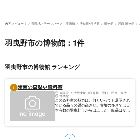
アソビュー！
遊園地・テーマパーク・美術館
博物館･科学館
博物館
関西 博物館
羽曳野市の博物館：1件
羽曳野市の博物館 ランキング
陵南の森歴史資料室
1
大阪府
大阪東部（寝屋川・守口・門真・東大阪）
博物館
この資料室の魅力は、何といっても展示され
ている品々の質の高さだ。古墳の多さでは日
本有数の羽曳野市から出土した一級品ばかり
が展示されている。時代ごとに分けられてい
るので、とても見やすい展示内容になってい
る。また、所狭しと並べられている土器の保
存状態は、まるで古代人が自分達の生活ぶり
を残すために作り置いてくれたのではないか
1
と思うほど良い物が多い。展示室は、スペー