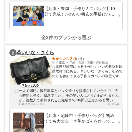
自分好みのかばんを作ってみませんか。
【兵庫・豊岡・手作りミニバッグ】10
分で完成！かわいい帆布の手提げバッ
グを作ろう！日本一のカバンの街・豊
岡でお気軽体験
全3件のプランから選ぶ
革いいな・さくら
2
2.0
(1件)
兵庫県
尼崎・宝塚・三田・丹波篠山
兵庫県尼崎市にある手作りカバンの教室兵庫
県尼崎市にある、革いいな・さくら。初めて
の方も参加できる手作りカバンの教室です。
阪神電車尼崎駅より徒歩2分と、好アクセス
です。
もっと見る
一人で同時に陶芸教室とバッグ造りを指導されていたので、待
ち時間も多く、残念でした。 手の早い人はどうかわかりません
が、複数人で参加されると完成まで5時間以上かかると思いま
じゅうさまの口コミ
2019/9/5
す。 私たちは4人で参加しましたが道具も2人でひとつなの
で、非常に効率が悪いです。 近場の人は日を改めて、残りを作
業できますが、遠方など再訪でできない人は実作業時間を事前
【兵庫・尼崎市・手作りバッグ】初め
に確認された方がいいと思います。 かばん造りは楽しいです
てでも大丈夫！本革かばんを作ってみ
が、私達は皮を切ってパーツ一部つけてところで次の予定があ
よう！
り時間切れで、未完成品を預けてきましたので、今のところ私