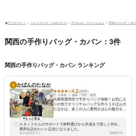
アソビュー！
ハンドメイド・ものづくり
アパレル・ファッション
手作りバッグ・カバ
関西の手作りバッグ・カバン：3件
関西の手作りバッグ・カバン ランキング
かばんのたなか
1
4.2
(26件)
兵庫県
城崎・竹野・豊岡
兵庫県豊岡市で手作りバッグ体験！お気に入
りの色でオリジナルバッグを作ろうかばんの
たなかは、多くの人に豊岡かばんの魅力を知
ってもらいたいと、簡単に作ることができる
手提げバッグ教室を開催しています。豊岡で
もっと見る
のかばん作りの歴史は古く、その始まりは奈
スタッフさんのサポートで材料選びから作成まで楽しく作れ、
良時代に遡り、現在では合成皮革かばん生産
豊岡を訪れたいい記念になりました。
量全国一を誇ります。かばんの街・豊岡で、
まさまの口コミ
2026/7/4