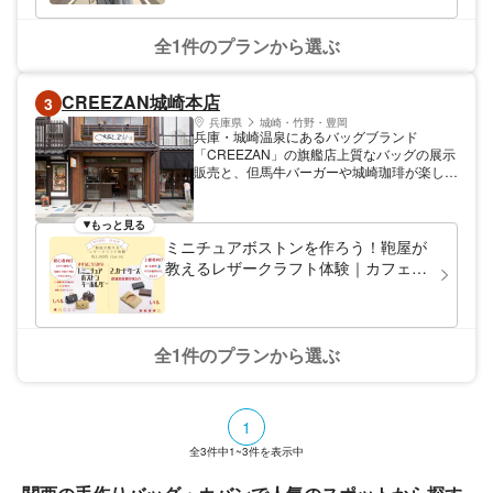
的には達成感のないイベントになっています。
全1件のプランから選ぶ
CREEZAN城崎本店
3
兵庫県
城崎・竹野・豊岡
兵庫・城崎温泉にあるバッグブランド
「CREEZAN」の旗艦店上質なバッグの展示
販売と、但馬牛バーガーや城崎珈琲が楽しめ
るカフェを併設した人気スポット。
もっと見る
ミニチュアボストンを作ろう！鞄屋が
教えるレザークラフト体験｜カフェワ
ークショップ
全1件のプランから選ぶ
1
全
3
件中
1~3
件を表示中