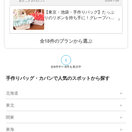
遊びにきて、ゆったりとハンドメイドをお楽
あさこさまの口コミ
2026/7/26
が出来ました。とても素敵な石鹸が出来ました♡また他の体験
しみいただけます。
もしてみたいです♫
【東京・池袋・手作りバッグ】たっぷ
りのリボンを持ち手に！グレープハン
ドルバッグを作ろう
全18件のプランから選ぶ
1
全
8
件中
1~8
件を表示中
手作りバッグ・カバンで人気のスポットから探す
北海道
東北
関東
東海