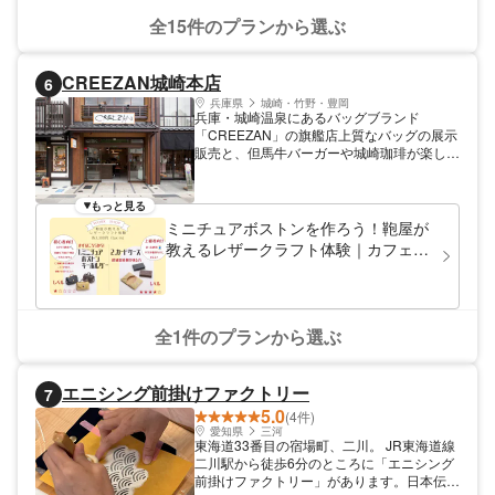
全15件のプランから選ぶ
CREEZAN城崎本店
6
兵庫県
城崎・竹野・豊岡
兵庫・城崎温泉にあるバッグブランド
「CREEZAN」の旗艦店上質なバッグの展示
販売と、但馬牛バーガーや城崎珈琲が楽しめ
るカフェを併設した人気スポット。
もっと見る
ミニチュアボストンを作ろう！鞄屋が
教えるレザークラフト体験｜カフェワ
ークショップ
全1件のプランから選ぶ
エニシング前掛けファクトリー
7
5.0
(4件)
愛知県
三河
東海道33番目の宿場町、二川。 JR東海道線
二川駅から徒歩6分のところに「エニシング
前掛けファクトリー」があります。日本伝統