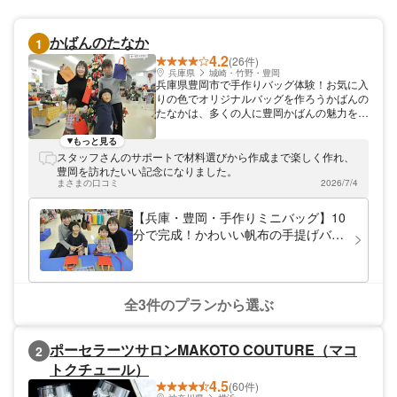
かばんのたなか
1
4.2
(26件)
兵庫県
城崎・竹野・豊岡
兵庫県豊岡市で手作りバッグ体験！お気に入
りの色でオリジナルバッグを作ろうかばんの
たなかは、多くの人に豊岡かばんの魅力を知
ってもらいたいと、簡単に作ることができる
手提げバッグ教室を開催しています。豊岡で
もっと見る
のかばん作りの歴史は古く、その始まりは奈
スタッフさんのサポートで材料選びから作成まで楽しく作れ、
良時代に遡り、現在では合成皮革かばん生産
豊岡を訪れたいい記念になりました。
量全国一を誇ります。かばんの街・豊岡で、
まさまの口コミ
2026/7/4
自分好みのかばんを作ってみませんか。
【兵庫・豊岡・手作りミニバッグ】10
分で完成！かわいい帆布の手提げバッ
グを作ろう！日本一のカバンの街・豊
岡でお気軽体験
全3件のプランから選ぶ
ポーセラーツサロンMAKOTO COUTURE（マコ
2
トクチュール）
4.5
(60件)