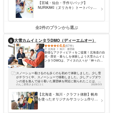
【宮城・仙台・手作りバッグ】
NURIKAKI（ヌリカキ）トートバッグ
作り（1個）
全2件のプランから選ぶ
大雪カムイミンタラDMO（ディーエムオー）
5
4.6
(67件)
北海道
旭川・層雲峡
多様なアクティビティをご提案！北海道の自
然・歴史・暮らしを体験しよう大雪カムイミ
ンタラDMOは、アイヌの人々が「神々の遊
ぶ庭（カムイミンタラ）」と呼んだ大雪山国
立公園を核とする北海道旭川市とその周辺の
町（鷹栖町・東神楽町・当麻町・比布町・愛
スノーシュー着けるのも歩くのも初めて体験しました。少し雪
別町・上川町・東川町・美瑛町）で楽しめる
がチラつく中、スノーシューで移動しました。少しアップダウ
アクティビティや文化体験を企画・販売し、
ンの道を進んで辿り着いた層雲峡を間近に観られたことは、最
地元の観光を応援する組織です！
のんこ部長さまの口コミ
2026/3/3
高の経験でした。氷爆の色と大きさはこの時季しか見られませ
ん。 ガイドさんに、とても丁寧に現地の案内や説明をしていた
だいて、最高の体験でした。
【北海道・旭川・クラフト体験】帆布
を使ったオリジナルサコッシュ作り体
験