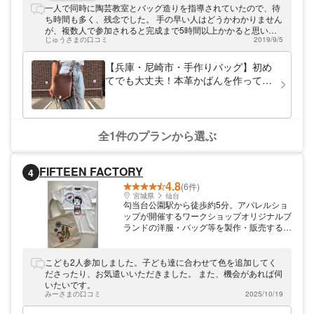
一人で同時に陶芸教室とバッグ造りを指導されていたので、待
ち時間も多く、残念でした。 手の早い人はどうかわかりません
が、複数人で参加されると完成まで5時間以上かかると思いま
じゅうさまの口コミ
2019/9/5
す。 私たちは4人で参加しましたが道具も2人でひとつなの
で、非常に効率が悪いです。 近場の人は日を改めて、残りを作
業できますが、遠方など再訪でできない人は実作業時間を事前
【兵庫・尼崎市・手作りバッグ】初め
に確認された方がいいと思います。 かばん造りは楽しいです
てでも大丈夫！本革かばんを作ってみ
が、私達は皮を切ってパーツ一部つけてところで次の予定があ
よう！
り時間切れで、未完成品を預けてきましたので、今のところ私
的には達成感のないイベントになっています。
全1件のプランから選ぶ
FIFTEEN FACTORY
4
4.8
(6件)
宮城県
仙台
勾当台公園駅から徒歩約5分。アパレルショ
ップが開催するワークショップオリジナルブ
ランドの洋服・バッグ等を製作・販売するア
パレルショップ「FIFTEEN FACTORY」。絵
柄の枠だけがプリントされたバッグやTシャ
ツに、自分で色を塗ったりお絵かきをしたり
こども2人参加しました。子ども達に合わせて色を追加してく
してオリジナルグッズが作れるワークショッ
ださったり、お気遣いいただきました。 また、機会があれば伺
プ「NURIKAKI（ヌリカキ）」を開催してい
いたいです。
ます。親子やお友達同士でのご参加もおすす
みーさまの口コミ
2025/10/19
めです。