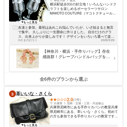
神奈川県
横浜
横浜駅徒歩3分の好立地！いろんなハンドク
ラフトを楽しめるポーセラーツサロン
MAKOTO COUTURE（マコトクチュール）
は、横浜駅前のサロンです。気軽にオリジナ
ルグッズを作れるポーセラーツをはじめ、ハ
もっと見る
ーバリウムや手作りバッグなど、さまざまな
友達と参加。最初はあれこれ悩んでいたが、いざ始まると無言
ハンドクラフトをお教えしています。ちょっ
で集中。 久しぶりに一生懸命に作りました。 自分だけのグラ
と体験してみたい方から本格的なレッスンを
ス、出来上がりが楽しみです！ デザインをいろいろ選べて楽し
受けたい方まで、幅広く対応いたします。手
mさまの口コミ
2026/5/29
いです。
作りの楽しさを体験しにきてくださいね。
【神奈川・横浜・手作りバッグ】存在
感抜群！グレープハンドルバッグを作
ろう
全6件のプランから選ぶ
革いいな・さくら
3
2.0
(1件)
兵庫県
尼崎・宝塚・三田・丹波篠山
兵庫県尼崎市にある手作りカバンの教室兵庫
県尼崎市にある、革いいな・さくら。初めて
の方も参加できる手作りカバンの教室です。
阪神電車尼崎駅より徒歩2分と、好アクセス
です。
もっと見る