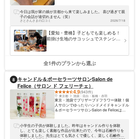
の「前掛け」を造っている工場です。 普段
は見学等できませんが、年に数回限定で、
100年前の織り機を使った製造を見学した
今日は我が家の娘が京都から来て楽しみました。 喜び過ぎて親
り、デザインを入れる体験をしたりが可能で
子の会話が途切れません（笑）
す。
さとさんさまの口コミ
2026/7/18
【愛知・豊橋】子どもでも楽しめる！
前掛け生地のサコッシュでステンシル
体験／100年前の織機の音を聞きなが
ら体験【親子で体験！】
全1件のプランから選ぶ
キャンドル＆ポーセラーツサロンSalon de
8
Felice（サロン ド フェリーチェ）
4.9
(943件)
東京都
池袋・目白・板橋・赤羽
東京・池袋でプリザーブドフラワー体験！個
人サロンでゆったりハンドメイドキャンドル
＆ポーセラーツサロンSalon de Feliceは、
池袋にてプリザーブドフラワーで作るハーバ
リウム体験レッスンを開催中。「植物標本
集」という意味のハーバリウムは、お花を標
小学生の子供が体験しました。昨年はキャンドル作りを体験
本みたいに飾っておける新感覚のインテリア
し、とても楽しく素敵な作品が出来たので、今年は石鹸作りを
です。当店は少人数制の個人サロン。気軽に
体験しました。先生はとても気さくで優しく、楽しく石鹸作り