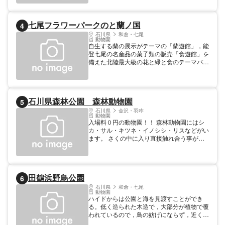
物園」だけ！夏には夜の動物園を探索できる
「ナイトズー」も開催しています。
七尾フラワーパークのと蘭ノ国
4
石川県
和倉・七尾
動物園
自生する蘭の展示がテーマの「蘭遊館」，能
登七尾の名産品の菓子類の販売「食遊館」を
備えた北陸最大級の花と緑と食のテーマパー
ク。能登ドライブの休憩スポットとして利用
可。
石川県森林公園 森林動物園
5
石川県
金沢・羽咋
動物園
入場料０円の動物園！！ 森林動物園にはシ
カ・サル・キツネ・イノシシ・リスなどがい
ます。 さくの中に入り直接触れ合う事がで
きる動物たちもいて親子で楽しめます。
田鶴浜野鳥公園
6
石川県
和倉・七尾
動物園
ハイドからは公園と海を見渡すことができ
る。低く造られた木造で，大部分が植物で覆
われているので，鳥の妨げにならず，近くか
ら観察できる。 料金／見学時間／休業日 無