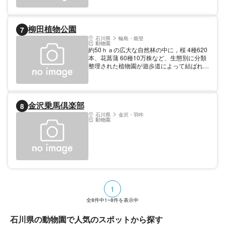
料／8:30-17:00／年中無休
柳田植物公園
7
石川県
輪島・能登
動物園
約50ｈａの広大な自然林の中に，桜 4種620
本、花菖蒲 60種10万株など、生態別に分類
整理された植物園が遊歩道によって結ばれて
いる。また、星の観察館「満天星」にはプラ
ネタリウムや口径60cmの反射望遠鏡を備え
ている。
金沢乗馬倶楽部
8
石川県
金沢・羽咋
動物園
1
全
8
件中
1~8
件を表示中
石川県の動物園で人気のスポットから探す