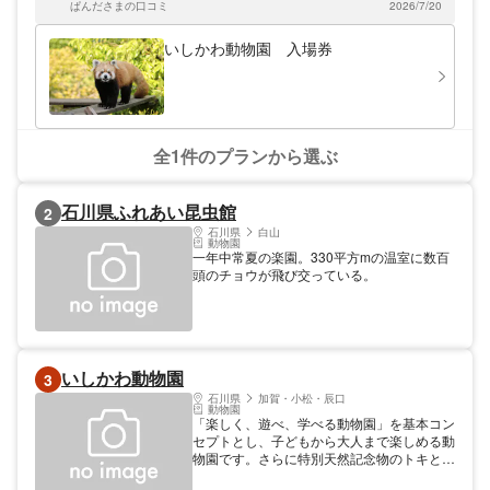
ぱんださまの口コミ
2026/7/20
が多かったです。暑いけど、空いてるので意外といいですよ。
いしかわ動物園 入場券
全1件のプランから選ぶ
石川県ふれあい昆虫館
2
石川県
白山
動物園
一年中常夏の楽園。330平方mの温室に数百
頭のチョウが飛び交っている。
いしかわ動物園
3
石川県
加賀・小松・辰口
動物園
「楽しく、遊べ、学べる動物園」を基本コン
セプトとし、子どもから大人まで楽しめる動
物園です。さらに特別天然記念物のトキとラ
イチョウに同時に出会えるのは「いしかわ動