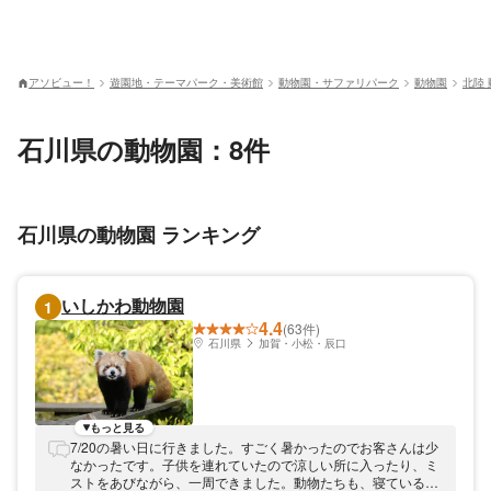
アソビュー！
遊園地・テーマパーク・美術館
動物園・サファリパーク
動物園
北陸
石川県の動物園：8件
石川県の動物園 ランキング
いしかわ動物園
1
4.4
(63件)
石川県
加賀・小松・辰口
もっと見る
7/20の暑い日に行きました。すごく暑かったのでお客さんは少
なかったです。子供を連れていたので涼しい所に入ったり、ミ
ストをあびながら、一周できました。動物たちも、寝ている子